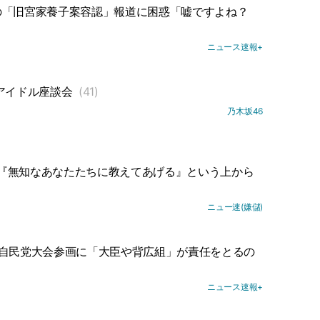
の「旧宮家養子案容認」報道に困惑「嘘ですよね？
ニュース速報+
アイドル座談会
(41)
乃木坂46
『無知なあなたたちに教えてあげる』という上から
ニュー速(嫌儲)
の自民党大会参画に「大臣や背広組」が責任をとるの
ニュース速報+