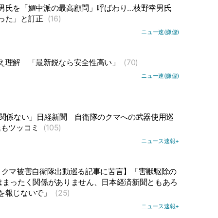
男氏を「媚中派の最高顧問」呼ばわり…枝野幸男氏
った」と訂正
(16)
ニュー速(嫌儲)
え理解
「最新鋭なら安全性高い」
(70)
ニュー速(嫌儲)
関係ない」日経新聞
自衛隊のクマへの武器使用巡
氏もツッコミ
(105)
ニュース速報+
、クマ被害自衛隊出動巡る記事に苦言】「害獣駆除の
はまったく関係がありません、日本経済新聞ともあろ
を報じないで」
(25)
ニュース速報+