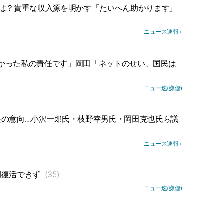
とは？貴重な収入源を明かす「たいへん助かります」
ニュース速報+
かった私の責任です」岡田「ネットのせい、国民は
ニュー速(嫌儲)
任の意向…小沢一郎氏・枝野幸男氏・岡田克也氏ら議
ニュース速報+
例復活できず
(35)
ニュー速(嫌儲)