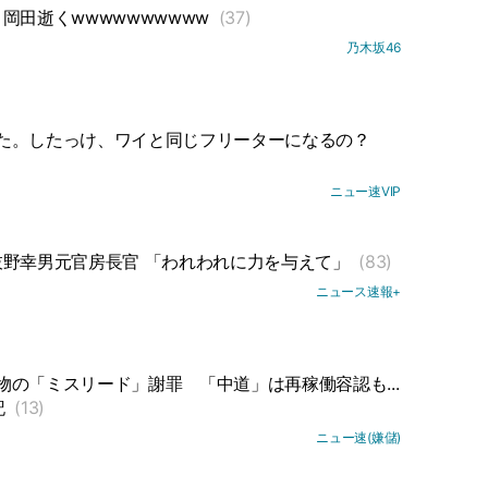
岡田逝くwwwwwwwwww
(37)
乃木坂46
た。したっけ、ワイと同じフリーターになるの？
ニュー速VIP
野幸男元官房長官 「われわれに力を与えて」
(83)
ニュース速報+
物の「ミスリード」謝罪
「中道」は再稼働容認も...
記
(13)
ニュー速(嫌儲)