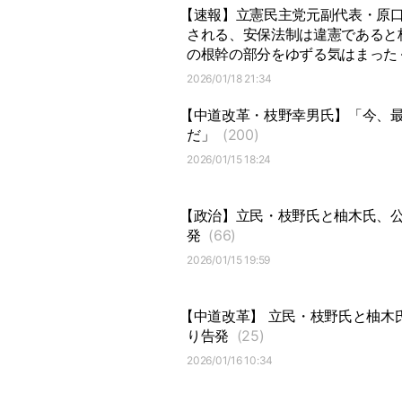
【速報】立憲民主党元副代表・原口
される、安保法制は違憲であると
の根幹の部分をゆずる気はまった
2026/01/18 21:34
【中道改革・枝野幸男氏】「今、
だ」
(200)
2026/01/15 18:24
【政治】立民・枝野氏と柚木氏、
発
(66)
2026/01/15 19:59
【中道改革】 立民・枝野氏と柚木
り告発
(25)
2026/01/16 10:34