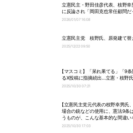
立憲民主・野田佳彦代表、枝野幸
に反論され「岡田克也常任顧問だ
2026/01/07 16:08
立憲民主党
枝野氏、原発建て替
2025/12/22 09:50
【マスコミ】「呆れ果てる」「9条
るX投稿に指摘続出…立憲・枝野
2025/10/30 07:21
【立憲民主党元代表の枝野幸男氏
場合の銃などの使用に、憲法9条
うものが、こんな基本的な間違い
2025/10/30 17:03