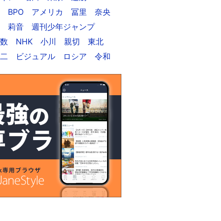
BPO
アメリカ
冨里
奈央
莉音
週刊少年ジャンプ
数
NHK
小川
親切
東北
二
ビジュアル
ロシア
令和