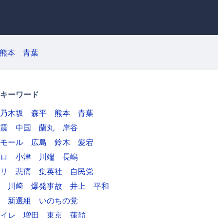
熊本
青葉
キーワード
乃木坂
森平
熊本
青葉
震
中国
蘭丸
岸谷
モール
広島
鈴木
愛宕
ロ
小津
川端
長嶋
リ
悲痛
集英社
自民党
川﨑
爆発事故
井上
平和
新選組
いのちの党
イレ
増田
東京
蓮舫