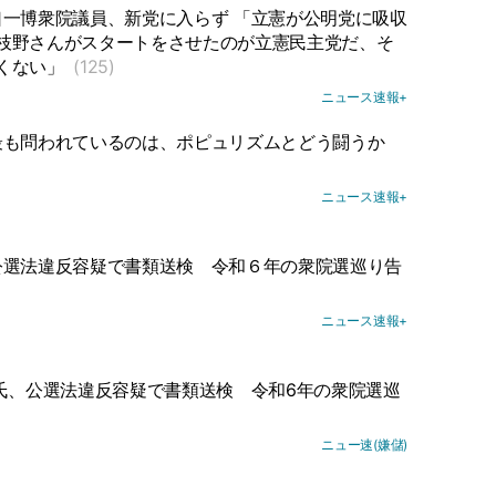
一博衆院議員、新党に入らず 「立憲が公明党に吸収
枝野さんがスタートをさせたのが立憲民主党だ、そ
くない」
(125)
ニュース速報+
最も問われているのは、ポピュリズムとどう闘うか
ニュース速報+
公選法違反容疑で書類送検
令和６年の衆院選巡り告
ニュース速報+
氏、公選法違反容疑で書類送検
令和6年の衆院選巡
ニュー速(嫌儲)