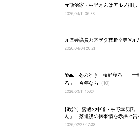
元政治家・枝野さんはアルノ推し
2026/04/11 06:33
元国会議員乃木ヲタ枝野幸男✕元
2026/04/04 20:21
☢️🌊
あのとき「枝野寝ろ」
一
ろ」
今年なら
(10)
2026/03/11 10:07
【政治】落選の中道・枝野幸男氏
ん」
落選後の懐事情を赤裸々告
2026/02/23 07:38