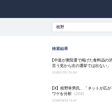
検索結果
【中道が衆院選で掲げた食料品の消
言う党から次の選挙では出ない」
2026/07/01 20:09
【X】枝野幸男氏、「ネットが広が
ワケを分析
(204)
2026/06/24 14:47