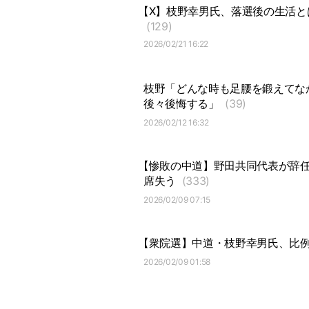
【X】枝野幸男氏、落選後の生活
(129)
2026/02/21 16:22
枝野「どんな時も足腰を鍛えてな
後々後悔する」
(39)
2026/02/12 16:32
【惨敗の中道】野田共同代表が辞
席失う
(333)
2026/02/09 07:15
【衆院選】中道・枝野幸男氏、比
2026/02/09 01:58