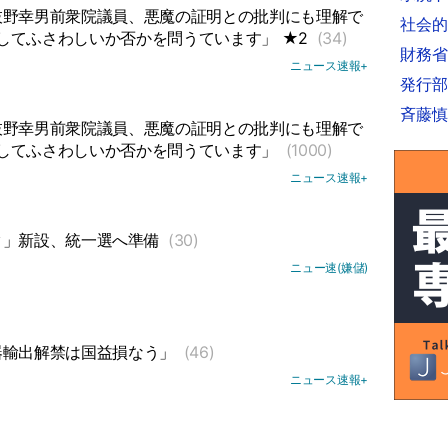
枝野幸男前衆院議員、悪魔の証明との批判にも理解で
社会的
してふさわしいか否かを問うています」 ★2
(34)
財務省
ニュース速報+
発行部
斉藤慎
枝野幸男前衆院議員、悪魔の証明との批判にも理解で
してふさわしいか否かを問うています」
(1000)
ニュース速報+
ク」新設、統一選へ準備
(30)
ニュー速(嫌儲)
器輸出解禁は国益損なう」
(46)
ニュース速報+