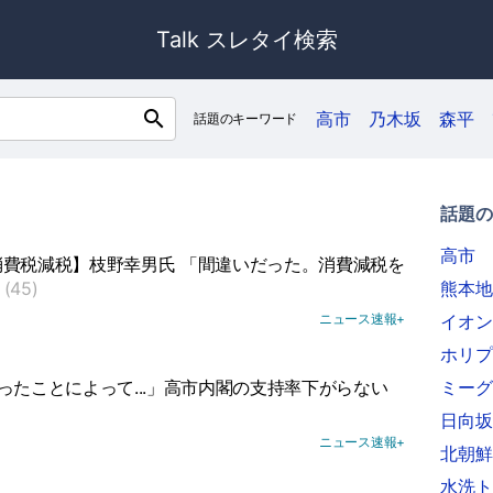
Talk スレタイ検索
search
高市
乃木坂
森平
話題のキーワード
話題の
高市
費税減税】枝野幸男氏 「間違いだった。消費減税を
(45)
熊本地
ニュース速報+
イオン
ホリプ
ったことによって...」高市内閣の支持率下がらない
ミーグ
日向坂
ニュース速報+
北朝鮮
水洗ト