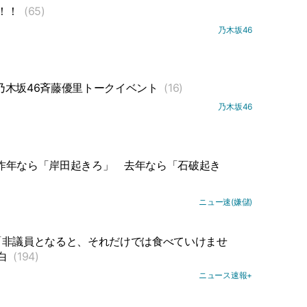
！！
(65)
乃木坂46
乃木坂46斉藤優里トークイベント
(16)
乃木坂46
昨年なら「岸田起きろ」
去年なら「石破起き
ニュー速(嫌儲)
「非議員となると、それだけでは食べていけませ
白
(194)
ニュース速報+