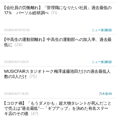
【会社員の労働離れ】「管理職になりたい社員」過去最低の
17％
パーソル総研調べ
(11)
2026/04/19 00:53
ニュー速(嫌儲)
【中高生の運動部離れ】中高生の運動部への加入率、過去最
低に
(24)
2026/04/11 09:31
ニュー速(嫌儲)
MUSICFAIRスタジオトーク梅澤遠藤池田だけの過去最低人
数の3人だけ
(75)
2026/04/11 18:25
乃木坂46
【コロナ禍】「もうダメかも」超大物タレントが死んだこと
で売上は“過去最低”⋯「ギブアップ」を決めた有名ステー
キ店のその後
(47)