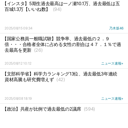
【インスタ】5期生過去最高は一ノ瀬10.1万、過去最低は五
百城1.3万【いいね数】
(94)
2025/08/15 09:34
乃木坂46
【国家公務員一般職試験】競争率、過去最低の２．９
倍・・・合格者全体に占める女性の割合は４７．１％で過
去最高を更新
(26)
2025/08/12 10:12
ニュース速報+
【文部科学省】科学力ランキング13位、過去最低3年連続
資材高騰も研究費増えず
(42)
2025/08/08 18:19
ニュース速報+
【政治】共産が比例で過去最低の2議席
(594)