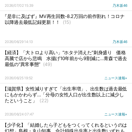
2026/07/02 15:39
乃木坂46
『是非に及ばず』MV再生回数-8.2万回の前作割れ！コロナ
以降過去最低記録更新！！
(15)
2026/06/29 14:13
乃木坂46
【経済】「大トロより高い」“ホタテ消えた”刺身盛り
価格
高騰で店から悲鳴
水揚げ10年前から9割減に…青森で過去
最低の“異常事態”
(49)
2026/06/25 19:52
ニュース速報+
【滋賀県】女性減りすぎて「出生率増」、出生数は過去最低
にもかかわらず…「分母の女性人口が出生数以上に減少し
たということ」
(22)
2026/06/24 07:47
ニュース速報+
【少子化】「結婚したら子どもをつくってくれるというのは
幻想」島根・丸山知事
合計特殊出生率と出生数いずれも