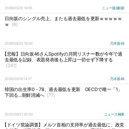
2026/05/20 18:55
ニュー速(嫌儲)
日向坂のシングル売上、またも過去最低を更新ｗｗｗｗｗ
ｗ
(8)
2026/05/23 18:40
乃木坂46
【悲報】日向坂46さんSpotifyの月間リスナー数が今年で過
去最低を記録、表題発表後も上昇は一切せず下降する
(241)
2026/05/16 14:17
乃木坂46
韓国の出生率0・78、過去最低を更新
OECDで唯一「1」
下回る…朝鮮消滅へ
(77)
2023/06/21 20:02
ニュース極東
【ドイツ世論調査】メルツ首相の支持率が過去最低に、政党