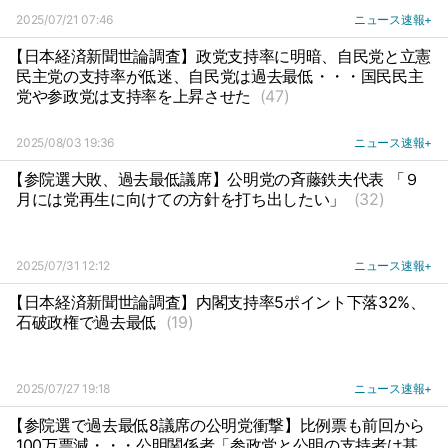
2025/07/21 07:46
ニュース速報+
【日本経済新聞世論調査】政党支持率に明暗、自民党と立憲
民主党の支持率が低迷、自民党は過去最低・・・国民民主
党や参政党は支持率を上昇させた
(47)
2025/08/03 19:36
ニュース速報+
【参院選大敗、過去最低議席】公明党の斉藤鉄夫代表 「９
月には党再生に向けての方針を打ち出したい」
(32)
2025/07/31 12:12
ニュース速報+
【日本経済新聞世論調査】内閣支持率5ポイント下落32%、
石破政権で過去最低
(19)
2025/07/27 19:18
ニュース速報+
【参院選で過去最低8議席の公明党衝撃】比例票も前回から
100万票減・・・公明関係者「参政党と公明の支持者は基