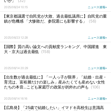
いか」
(32)
2025/06/24 10:15
ニュース速報+
【東京都議選で自民党が大敗、過去最低議席に】自民党の重
鎮が危機感 「大惨敗だ、参院選にも影響する」
(56)
2025/06/23 12:28
ニュース速報+
【国際】質の高い論文への貢献度ランキング、中国躍進
東
大・京大は過去最低
(158)
2025/06/14 20:29
ニュース速報+
【出生数が過去最低に】「一人っ子が限界」「結婚・出産・
育児は、富裕層だけの楽しみ」産みたくても産めない女性
たちの本音…こども家庭庁の政策が的外れの声も
(106)
2025/06/14 16:16
ニュース速報+
【広島発】「25歳で結婚したい」イマドキ高校生は意識高