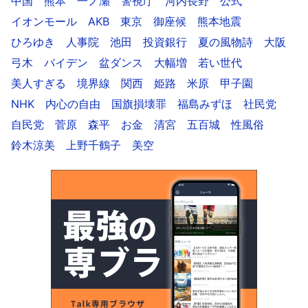
中国
熊本
一ノ瀬
警視庁
河内長野
公式
イオンモール
AKB
東京
御座候
熊本地震
ひろゆき
人事院
池田
投資銀行
夏の風物詩
大阪
弓木
バイデン
盆ダンス
大幅増
若い世代
美人すぎる
境界線
関西
姫路
米原
甲子園
NHK
内心の自由
国旗損壊罪
福島みずほ
社民党
自民党
菅原
森平
お金
清宮
五百城
性風俗
鈴木涼美
上野千鶴子
美空