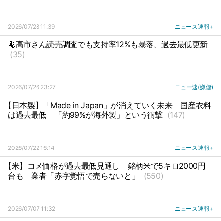
2026/07/28 11:39
ニュース速報+
🦎高市さん読売調査でも支持率12%も暴落、過去最低更新
(35)
2026/07/26 23:27
ニュー速(嫌儲)
【日本製】「Made in Japan」が消えていく未来
国産衣料
は過去最低
「約99%が海外製」という衝撃
(147)
2026/07/22 16:14
ニュース速報+
【米】コメ価格が過去最低見通し
銘柄米で5キロ2000円
台も
業者「赤字覚悟で売らないと」
(550)
2026/07/07 11:32
ニュース速報+