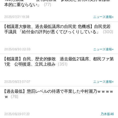
本的に重ならない」
(77)
2025/07/21 19:38
ニュース速報+
【都議選大惨敗、過去最低議席の自民党 危機感】自民党若
手議員 「給付金の評判が悪くてびっくりしている」
(300)
2025/06/30 22:33
ニュース速報+
【都議選】自民、歴史的惨敗
過去最低21議席、都民ファ第
1党
公明後退、立民上積み
(351)
2025/06/23 07:07
ニュース速報+
【過去最低】懲罰レベルの待遇で卒業した中村麗乃ｗｗｗｗ
ｗ
(76)
2025/06/29 07:22
乃木坂46