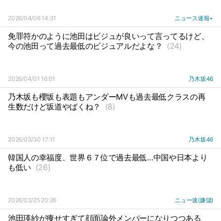
2026/04/06 14:31
ニュース速報+
免罪符かのように池田はビジュが良いって言ってるけど、
今の池田って過去最低のビジュアルだよな？
(24)
2026/04/01 16:01
乃木坂46
乃木坂も櫻坂も表題もアンダーMVも過去最低クラスの再
生数だけど坂道やばくね？
(8)
2026/03/30 17:11
乃木坂46
韓国人の幸福度、世界６７位で過去最低…中国や日本より
も低い
(26)
2026/03/25 20:26
ニュー速(嫌儲)
池田瑛紗が痩せすぎて顔面論外メンバーになりつつある