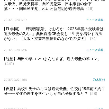
去最低、政党支持率、自民党急落、日本維新の会下
落・・・国民民主党、れいわ新選組が過去最高
(26)
2025/03/24 12:15
ニュース速報+
【PL学園】「野球部復活」はおろか「2025年度の受験者は
過去最低の2人…」桑田真澄OB会長も「生徒を増やす方法
がない」【大阪・授業料無償化のなかでの惨状】
(74)
2025/03/24 10:17
ニュース速報+
【総意】与田の卒コンつまんなすぎ。過去最低の卒コン。
(441)
2025/02/22 18:59
乃木坂46
【自慰】高校生男子のキスは過去最低、性交は18年前の約半
分――変化の理由を学生たちが自己分析すると？
(58)