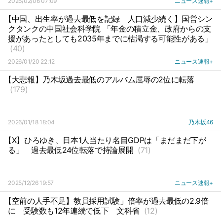
2026/02/06 07:09
ニュース速報+
【中国、出生率が過去最低を記録
人口減少続く】国営シン
クタンクの中国社会科学院 「年金の積立金、政府からの支
援があったとしても2035年までに枯渇する可能性がある」
(40)
2026/01/20 22:12
ニュース速報+
【大悲報】乃木坂過去最低のアルバム屈辱の2位に転落
(179)
2026/01/18 18:04
乃木坂46
【X】ひろゆき、日本1人当たり名目GDPは「まだまだ下が
る」
過去最低24位転落で持論展開
(71)
2025/12/26 19:57
ニュース速報+
【空前の人手不足】教員採用試験」倍率が過去最低の2.9倍
に
受験数も12年連続で低下
文科省
(12)