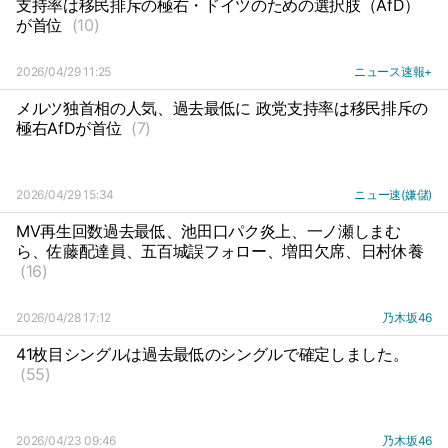
支持率は移民排斥の極右・ドイツのための選択肢（AfD）
が首位
(10)
2026/04/29 11:25
ニュース速報+
メルツ独首相の人気、過去最低に 政党支持率は移民排斥の
極右AfDが首位
(7)
2026/04/29 15:34
ニュー速(嫌儲)
MV再生回数過去最低、池田口パク炎上、一ノ瀬しまむ
ら、佐藤配達員、五百城誤フォロー、増田欠席、日村休養
(16)
2026/04/28 17:12
乃木坂46
41枚目シングルは過去最低のシングルで確定しました。
(55)
2026/04/23 09:46
乃木坂46