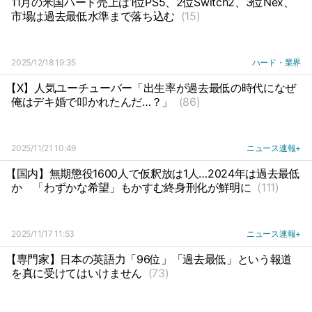
11月の米国ハード売上は1位PS5、2位Switch2、3位Nex、
市場は過去最低水準まで落ち込む
(15)
2025/12/18 19:35
ハード・業界
【X】人気ユーチューバー「出生率が過去最低の時代になぜ
俺はデキ婚で叩かれたんだ…？」
(86)
2025/11/21 10:49
ニュース速報+
【国内】無期懲役1600人で仮釈放は1人…2024年は過去最低
か
「わずかな希望」もかすむ終身刑化が鮮明に
(111)
2025/11/17 11:53
ニュース速報+
【専門家】日本の英語力「96位」「過去最低」という報道
を真に受けてはいけません
(73)