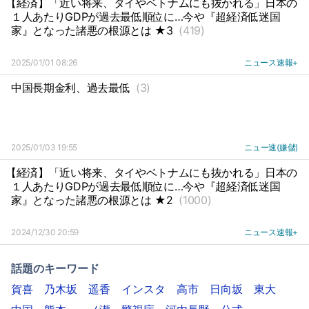
【経済】「近い将来、タイやベトナムにも抜かれる」日本の
１人あたりGDPが過去最低順位に…今や『超経済低迷国
家』となった諸悪の根源とは ★3
(419)
2025/01/01 08:26
ニュース速報+
中国長期金利、過去最低
(3)
2025/01/03 19:55
ニュー速(嫌儲)
【経済】「近い将来、タイやベトナムにも抜かれる」日本の
１人あたりGDPが過去最低順位に…今や『超経済低迷国
家』となった諸悪の根源とは ★2
(1000)
2024/12/30 20:59
ニュース速報+
話題のキーワード
賀喜
乃木坂
遥香
インスタ
高市
日向坂
東大