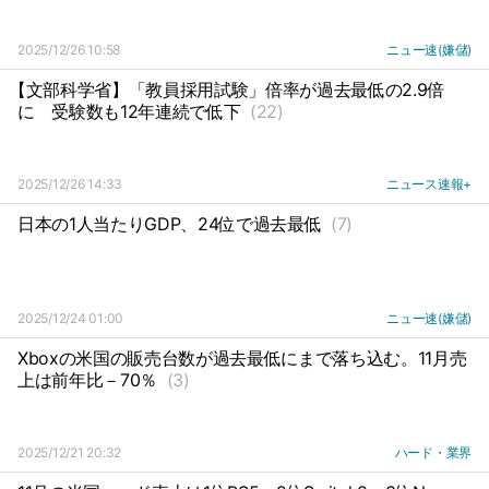
2025/12/26 10:58
ニュー速(嫌儲)
【文部科学省】「教員採用試験」倍率が過去最低の2.9倍
に
受験数も12年連続で低下
(22)
2025/12/26 14:33
ニュース速報+
日本の1人当たりGDP、24位で過去最低
(7)
2025/12/24 01:00
ニュー速(嫌儲)
Xboxの米国の販売台数が過去最低にまで落ち込む。11月売
上は前年比－70％
(3)
2025/12/21 20:32
ハード・業界