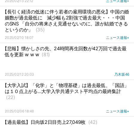
2025/02/13 22:12
ニュース速報+
【長引く経済の低迷に伴う若者の雇用環境の悪化】中国の婚
姻数が過去最低に
減少幅も2割強で過去最大・・・中国
のSNS 「自分の将来さえ見通せないのに、誰が結婚できる
というのか」
(35)
2025/02/10 18:07
ニュース速報+
【悲報】懐かしさの先、24時間再生回数が42万回で過去最
低を更新 w w w
(81)
2025/02/12 20:03
乃木坂46
【大学入試】「化学」と「物理基礎」は過去最低、「国語」
は１０点上がる…大学入学共通テスト平均点の最終集計
(22)
2025/02/06 18:48
ニュース速報+
【過去最低】日向坂2日目売上27,049枚
(42)