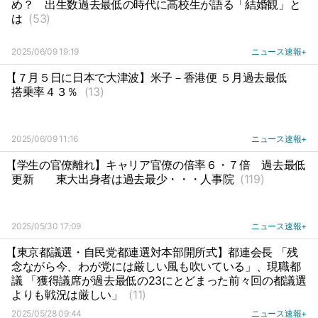
め？
出生数過去最低の時代に高校生が語る「結婚観」と
は
(53)
2025/06/09 19:19
ニュース速報+
【７月５日に日本で大津波】米子－香港便 ５月過去最低
搭乗率４３％
(13)
2025/06/09 11:16
ニュース速報+
【学生の官僚離れ】キャリア官僚の倍率６・７倍
過去最低
更新
東大出身者は過去最少・・・人事院
(119)
2025/05/30 17:09
ニュース速報+
【東京都議選・自民党都連選対本部開所式】都連会長 「残
念ながら今、わが党には厳しい風も吹いている」、現職都
議 「獲得議席が過去最低の23にとどまった前々回の都議選
よりも戦況は厳しい」
(11)
2025/05/28 09:44
ニュース速報+