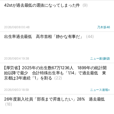
42stが過去最低の選抜になってしまった件
(9)
2026/06/08 00:48
乃木坂46
出生率過去最低
高市首相「静かな有事だ」
(44)
2026/06/04 19:38
ニュー速(嫌儲)
【厚労省】2025年の出生数67万1236人
1899年の統計開
始以降で最少
合計特殊出生率も「1.14」で過去最低
東
京都は3年連続「1」を割る
(22)
2026/06/03 18:59
ニュース速報+
26年度新入社員「部長まで昇進したい」28%
過去最低
(18)