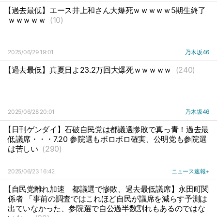
【過去最低】エース井上和さん大爆死ｗｗｗｗｗ5期生終了
ｗｗｗｗｗ
(10)
2025/06/29 19:01
乃木坂46
【過去最低】真夏日よ23.2万回大爆死ｗｗｗｗｗ
(240)
2025/06/28 20:01
乃木坂46
【日刊ゲンダイ】石破自民党は都議選惨敗で真っ青！過去最
低議席・・・7.20 参院選もボロボロ確実、公明党も参院選
は苦しい
(290)
2025/06/23 16:42
ニュース速報+
【自民党離れ加速
都議選で惨敗、過去最低議席】永田町関
係者 「事前の調査ではこれほど自民が議席を減らす予測は
出ていなかった、参院選で自公過半数割れもあるのではな