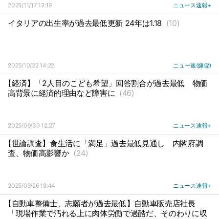
2025/11/17 12:19
ニュース速報+
イタリアの出生率が過去最低更新 24年は1.18
(10)
2025/10/22 14:22
ニュー速(嫌儲)
【経済】「2人目のこども希望」回答割合が過去最低
物価
高背景に経済的理由など障害に
(46)
2025/09/30 12:27
ニュース速報+
【世論調査】食生活に「満足」過去最低見通し
内閣府調
査、物価高影響か
(24)
2025/09/26 19:44
ニュース速報+
【自動車整備士、志願者が過去最低】自動車販売店社長
「現場作業で汚れる上に肉体労働で過酷だ、そのわりに収