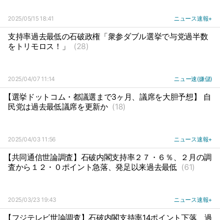
2025/05/15 18:41
ニュース速報+
支持率過去最低の石破政権「衆参ダブル選挙で与党過半数
をトリモロス！」
(28)
2025/04/07 11:14
ニュー速(嫌儲)
【選挙ドットコム・都議選まで3ヶ月、議席を大胆予想】 自
民党は過去最低議席を更新か
(18)
2025/04/03 11:56
ニュース速報+
【共同通信世論調査】石破内閣支持率２７・６％、２月の調
査から１２・０ポイント急落、発足以来過去最低
(61)
2025/03/23 19:43
ニュース速報+
【フジテレビ世論調査】石破内閣支持率14ポイント下落、過