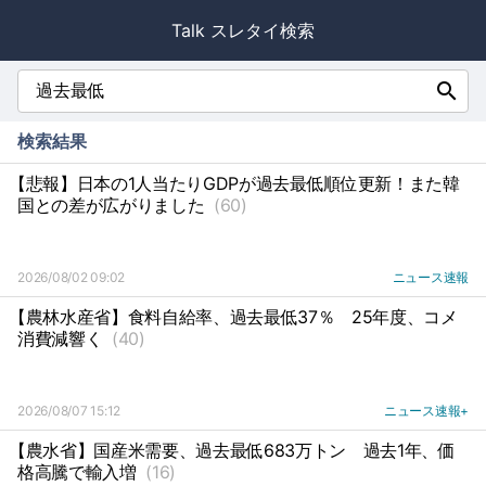
Talk スレタイ検索
search
検索結果
【悲報】日本の1人当たりGDPが過去最低順位更新！また韓
国との差が広がりました
(60)
2026/08/02 09:02
ニュース速報
【農林水産省】食料自給率、過去最低37％
25年度、コメ
消費減響く
(40)
2026/08/07 15:12
ニュース速報+
【農水省】国産米需要、過去最低683万トン
過去1年、価
格高騰で輸入増
(16)