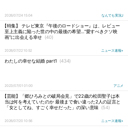
2026/07/24 15:04
なんでも実況J
【特集】 テレビ東京『午後のロードショー』は、レビュー
至上主義に陥った世の中の最後の希望…“愛すべきクソ映
画”に出会える幸せ
(40)
2026/07/22 10:52
ニュース速報+
わたしの幸せな結婚 part1
(434)
2023/07/01 01:00
アニメ
【芸能】「郷ひろみとの破局会見」で22歳の松田聖子は本
当は何を考えていたのか 最後まで食い違った2人の証言と
「女としてね、すごく幸せだった」の深い意味
(54)
2026/07/20 10:56
ニュース速報+