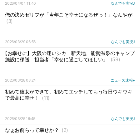
2026/04/04 11:40
なんでも実況J
俺の決めゼリフが「今年こそ幸せになるぜっ！」なんやが
(3)
2026/03/29 06:56
なんでも実況J
【お幸せに】大阪の迷いシカ
新天地、能勢温泉のキャンプ
施設に移送
担当者「幸せに過ごしてほしい」
(59)
2026/03/28 08:24
ニュース速報+
初めて彼女ができて、初めてエッチしてもう毎日ウキウキ
で最高に幸せ！
(11)
2026/03/25 16:45
なんでも実況J
なぁお前らって幸せか？
(2)