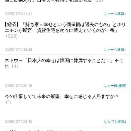
減に効果あり。日英大学共同研究論文発表
(28)
2025/12/24 12:32
ニュース速報+
【経済】「持ち家＝幸せという価値観は過去のもの」とホリ
エモンが断言「賃貸住宅を次々に替えていくのが一番」
(623)
2025/12/10 18:38
ニュース速報+
ネトウヨ「日本人の幸せは韓国に隷属することだ！」←こ
れ
(4)
2025/12/19 20:15
ニュー速(嫌儲)
今の仕事してて未来の展望、幸せに感じる人居ますか？
(1)
2025/12/17 23:15
なんでも実況J