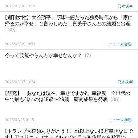
2026/03/08 13:23
乃木坂46
【週刊女性】大谷翔平、野球一筋だった独身時代から「家に
帰るのが幸せ」と言わしめた、真美子さんとの結婚と出産
(30)
2026/03/09 18:50
ニュース速報+
今って芸能やらん方が幸せなんか？
(7)
2026/03/07 10:24
乃木坂46
【研究】「あなたは現在、幸せですか?」幸福度
全世代の
中で最も低いのは18歳〜29歳
研究成果を発表
(88)
2026/02/25 19:18
ニュース速報+
【トランプ大統領ありがとう！これ以上ないほど幸せな日で
す】アメリカ・ロサンゼルスでイラン系住民から歓喜の