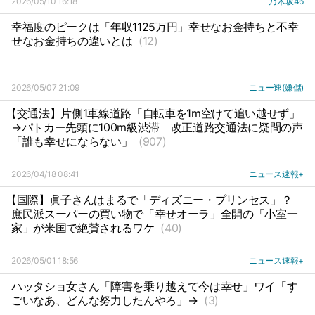
2026/05/10 16:18
乃木坂46
幸福度のピークは「年収1125万円」幸せなお金持ちと不幸
せなお金持ちの違いとは
(12)
2026/05/07 21:09
ニュー速(嫌儲)
【交通法】片側1車線道路「自転車を1m空けて追い越せず」
→パトカー先頭に100m級渋滞
改正道路交通法に疑問の声
「誰も幸せにならない」
(907)
2026/04/18 08:41
ニュース速報+
【国際】眞子さんはまるで「ディズニー・プリンセス」？
庶民派スーパーの買い物で「幸せオーラ」全開の「小室一
家」が米国で絶賛されるワケ
(40)
2026/05/01 18:56
ニュース速報+
ハッタショ女さん「障害を乗り越えて今は幸せ」ワイ「す
ごいなあ、どんな努力したんやろ」→
(3)