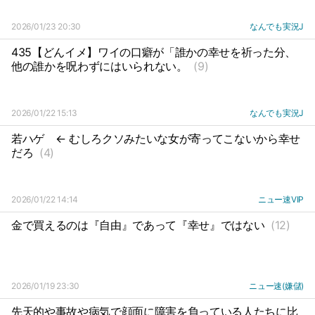
2026/01/23 20:30
なんでも実況J
435【どんイメ】ワイの口癖が「誰かの幸せを祈った分、
他の誰かを呪わずにはいられない。
(9)
2026/01/22 15:13
なんでも実況J
若ハゲ
← むしろクソみたいな女が寄ってこないから幸せ
だろ
(4)
2026/01/22 14:14
ニュー速VIP
金で買えるのは『自由』であって『幸せ』ではない
(12)
2026/01/19 23:30
ニュー速(嫌儲)
先天的や事故や病気で顔面に障害を負っている人たちに比