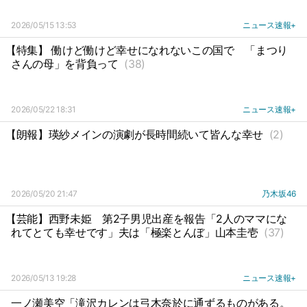
2026/05/15 13:53
ニュース速報+
【特集】 働けど働けど幸せになれないこの国で
「まつり
さんの母」を背負って
(38)
2026/05/22 18:31
ニュース速報+
【朗報】瑛紗メインの演劇が長時間続いて皆んな幸せ
(2)
2026/05/20 21:47
乃木坂46
【芸能】西野未姫
第2子男児出産を報告「2人のママにな
れてとても幸せです」夫は「極楽とんぼ」山本圭壱
(37)
2026/05/13 19:28
ニュース速報+
一ノ瀬美空「滝沢カレンは弓木奈於に通ずるものがある。