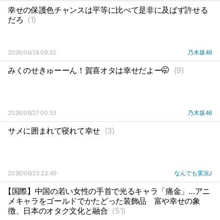
幸せの保護色チャンスは平等に比べて是非に及ばず許せる
だろ
(1)
2026/06/28 09:32
乃木坂46
みくのせきゅーーん！賀喜オタは幸せだよー🤭
(9)
2026/06/27 00:53
乃木坂46
サメに囲まれて寝れて幸せ
(3)
2026/06/23 23:49
なんでも実況J
【国際】中国の若い女性の手首で光るキャラ「痛金」…アニ
メキャラをゴールドでかたどった装飾品
富や幸せの象
徴、日本のオタク文化と融合
(51)