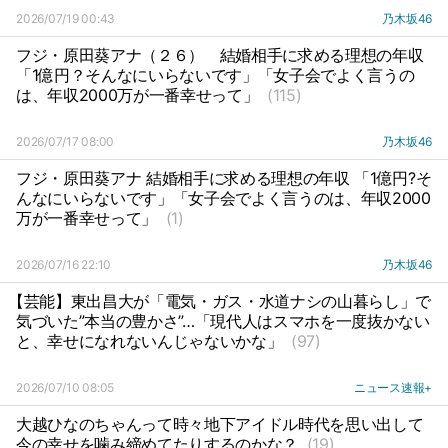
2026/07/19 00:43
乃木坂46
フジ・原田葵アナ（２６）
結婚相手に求める理想の年収
「1億円？そんなにいらないです」「女子会でよく言うの
は、年収2000万が一番幸せって」
(115)
2026/07/17 08:00
乃木坂46
フジ・原田葵アナ 結婚相手に求める理想の年収 「1億円?そ
んなにいらないです」「女子会でよく言うのは、年収2000
万が一番幸せって」
(1)
2026/07/16 22:10
乃木坂46
【芸能】東出昌大が「電気・ガス・水道ナシの山暮らし」で
気づいた”本当の豊かさ”…「現代人はスマホを一度抜かない
と、幸せになれないんじゃないかな」
(97)
2026/07/10 08:05
ニュース速報+
大越ひなのちゃんって時々地下アイドル時代を思い出して
今の幸せを噛み締めてたりするのかな？
(19)