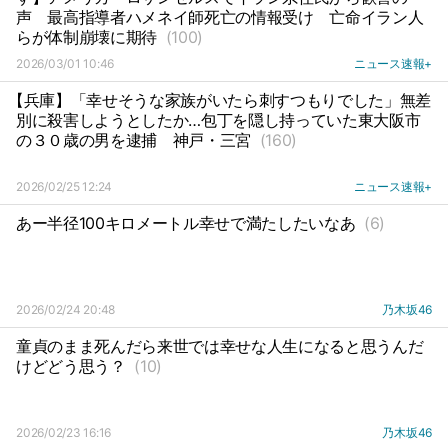
声
最高指導者ハメネイ師死亡の情報受け
亡命イラン人
らが体制崩壊に期待
(100)
2026/03/01 10:46
ニュース速報+
【兵庫】「幸せそうな家族がいたら刺すつもりでした」無差
別に殺害しようとしたか…包丁を隠し持っていた東大阪市
の３０歳の男を逮捕
神戸・三宮
(160)
2026/02/25 12:24
ニュース速報+
あー半径100キロメートル幸せで満たしたいなあ
(6)
2026/02/24 20:48
乃木坂46
童貞のまま死んだら来世では幸せな人生になると思うんだ
けどどう思う？
(10)
2026/02/23 16:16
乃木坂46