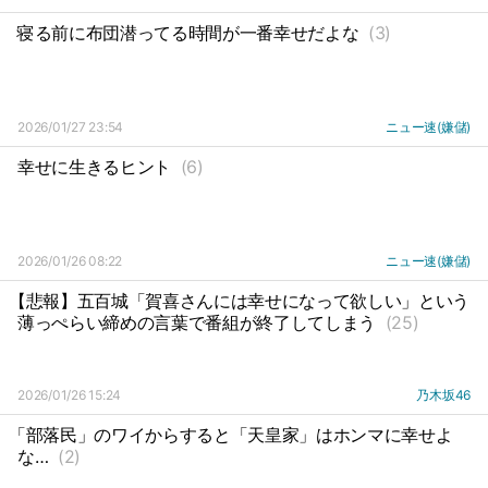
寝る前に布団潜ってる時間が一番幸せだよな
(3)
2026/01/27 23:54
ニュー速(嫌儲)
幸せに生きるヒント
(6)
2026/01/26 08:22
ニュー速(嫌儲)
【悲報】五百城「賀喜さんには幸せになって欲しい」という
薄っぺらい締めの言葉で番組が終了してしまう
(25)
2026/01/26 15:24
乃木坂46
「部落民」のワイからすると「天皇家」はホンマに幸せよ
な…
(2)