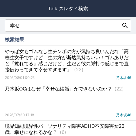
Talk スレタイ検索
search
検索結果
やっぱ女もゴムなし生チンポの方が気持ち良いんだな「高
校生女子ですけど、生の方が断然気持ちいい！ゴムありだ
と『擦れてる』感じだけど、生だと彼の脈打つ感じまで直
接伝わってきて幸せすぎます」
(22)
2026/08/01 00:25
乃木坂46
乃木坂OGはなぜ「幸せな結婚」ができないのか？
(22)
2026/07/30 17:18
乃木坂46
境界知能境界性パーソナリティ障害ADHD不安障害女26
歳、幸せになれるかな？
(6)