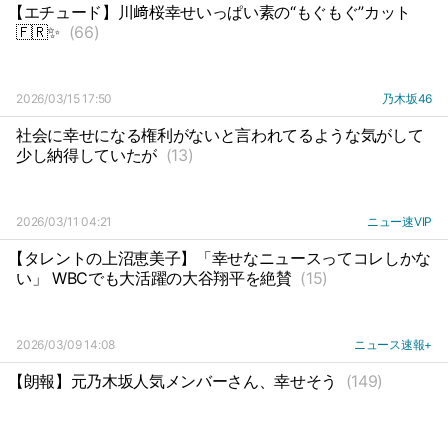
【エチュード】川﨑桜幸せいっぱい素の“もぐもぐ”カット
🇫🇷✨
(66)
2026/03/15 17:50
乃木坂46
社会に幸せになる権利がないと言われてるような気がして
少し納得していたが
(13)
2026/03/11 04:21
ニュー速VIP
【タレントの上沼恵美子】「幸せなニュースってコレしかな
い」 WBCでも大活躍の大谷翔平を絶賛
(15)
2026/03/09 14:08
ニュース速報+
【朗報】元乃木坂人気メンバーさん、幸せそう
(149)