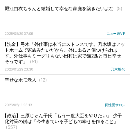
堀江由衣ちゃんと結婚して幸せな家庭を築きたいよな
(5)
2026/05/29 07:09
ニュー速VIP
【沈金】弓木「外仕事は本当にストレスです。乃木坂はアッ
トホームで家族みたいだから。外に出ると傷つけられま
す。外仕事もミーグリもない田村は家で猫2匹と毎日幸せ
そうです」
(51)
2026/05/29 23:30
乃木坂46
幸せなホモ老人
(12)
2026/05/11 23:13
同性愛サロン
【政治】三原じゅん子氏「もう一度大臣をやりたい」 少子
化対策の鍵は「今生きている子どもの幸せを作ること」
(557)