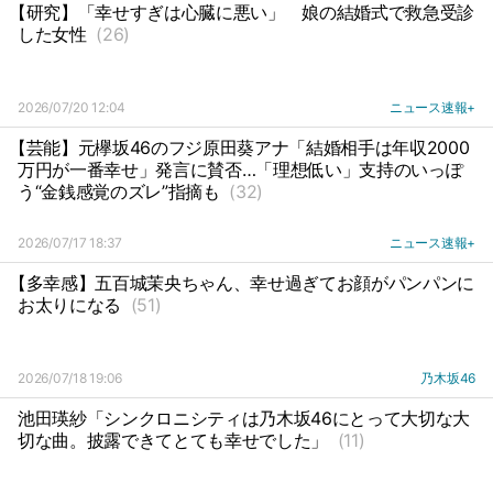
【研究】「幸せすぎは心臓に悪い」
娘の結婚式で救急受診
した女性
(26)
2026/07/20 12:04
ニュース速報+
【芸能】元欅坂46のフジ原田葵アナ「結婚相手は年収2000
万円が一番幸せ」発言に賛否…「理想低い」支持のいっぽ
う“金銭感覚のズレ”指摘も
(32)
2026/07/17 18:37
ニュース速報+
【多幸感】五百城茉央ちゃん、幸せ過ぎてお顔がパンパンに
お太りになる
(51)
2026/07/18 19:06
乃木坂46
池田瑛紗「シンクロニシティは乃木坂46にとって大切な大
切な曲。披露できてとても幸せでした」
(11)