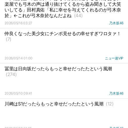
楽屋でも弓木の声は通り抜けてくるから盗み聞きして大笑
いしてる」田村真佑「私に幸せを与えてくれるのが弓木奈
於」←これが弓木奈於なんだよね
(44)
2026/05/16 03:27
乃木坂46
仲良くなった美少女にチンポ見せるの幸せすぎワロタァ！
(7)
2026/05/14 01:00
ニュー速VIP
冨里は日向坂だったらもっと幸せだったたという風潮
(274)
2026/05/10 09:41
乃木坂46
川﨑はS1だったらもっと幸せだったたという風潮
(12)