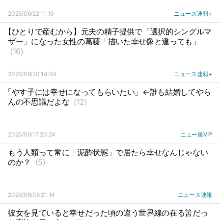
2026/06/22 11:19
ニュース速報+
【ひとりで産むから】元夫の精子提供で「選択的シングルマ
ザー」になった女性の葛藤「描いた幸せ像と違っても」
(16)
2026/06/20 14:34
ニュース速報+
「やす子には幸せになってもらいたい」←誰も結婚してやら
んの不思議だよな
(12)
2026/06/17 20:24
ニュー速VIP
もう人類って常に「泥酔状態」で居たら幸せなんじゃない
のか？
(5)
2026/06/08 21:14
ニュース速報
彼女を見ていると幸せだった頃の違う世界線の在る筈だっ