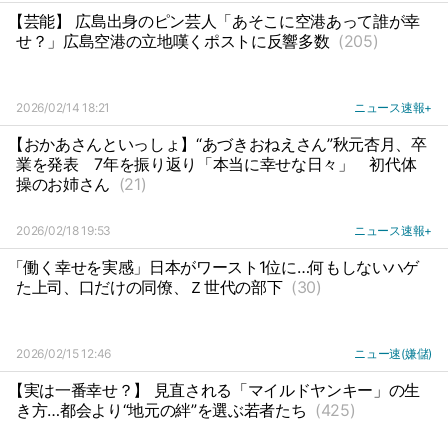
【芸能】 広島出身のピン芸人「あそこに空港あって誰が幸
せ？」広島空港の立地嘆くポストに反響多数
(205)
2026/02/14 18:21
ニュース速報+
【おかあさんといっしょ】“あづきおねえさん”秋元杏月、卒
業を発表
7年を振り返り「本当に幸せな日々」
初代体
操のお姉さん
(21)
2026/02/18 19:53
ニュース速報+
「働く幸せを実感」日本がワースト1位に…何もしないハゲ
た上司、口だけの同僚、Ｚ世代の部下
(30)
2026/02/15 12:46
ニュー速(嫌儲)
【実は一番幸せ？】 見直される「マイルドヤンキー」の生
き方…都会より“地元の絆”を選ぶ若者たち
(425)