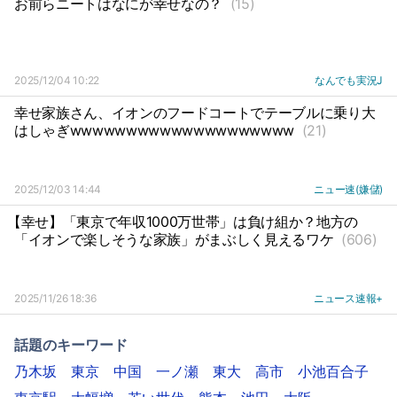
お前らニートはなにが幸せなの？
(15)
2025/12/04 10:22
なんでも実況J
幸せ家族さん、イオンのフードコートでテーブルに乗り大
はしゃぎwwwwwwwwwwwwwwwwwwww
(21)
2025/12/03 14:44
ニュー速(嫌儲)
【幸せ】「東京で年収1000万世帯」は負け組か？地方の
「イオンで楽しそうな家族」がまぶしく見えるワケ
(606)
2025/11/26 18:36
ニュース速報+
話題のキーワード
乃木坂
東京
中国
一ノ瀬
東大
高市
小池百合子