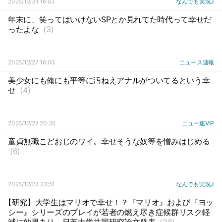
2025/12/31 16:03
なんでも実況J
年末に、笑ってはいけないSPとか見れてた時代って幸せだ
ったよな
(3)
2025/12/27 16:03
ニュース速報
美少女にも俺にも平等に汚ねえアナルがついてるという幸
せ
(4)
2025/12/27 20:35
ニュー速VIP
童貞無職こどおじのワイ。幸せそうな奴等を憎みはじめる
(6)
2025/12/24 23:51
なんでも実況J
【研究】大学生はマリオで幸せ！？『マリオ』および『ヨッ
シー』シリーズのプレイが若者の燃え尽き症候群リスク軽