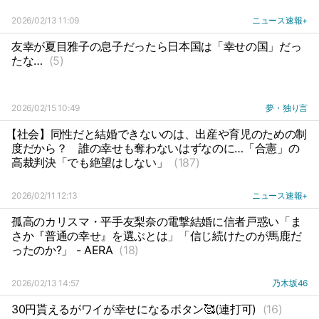
2026/02/13 11:09
ニュース速報+
友幸が夏目雅子の息子だったら日本国は「幸せの国」だっ
たな…
(5)
2026/02/15 10:49
夢・独り言
【社会】同性だと結婚できないのは、出産や育児のための制
度だから？
誰の幸せも奪わないはずなのに…「合憲」の
高裁判決「でも絶望はしない」
(187)
2026/02/11 12:13
ニュース速報+
孤高のカリスマ・平手友梨奈の電撃結婚に信者戸惑い「ま
さか『普通の幸せ』を選ぶとは」「信じ続けたのが馬鹿だ
ったのか?」 - AERA
(18)
2026/02/13 14:57
乃木坂46
30円貰えるがワイが幸せになるボタン🥰(連打可)
(16)