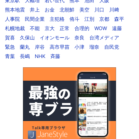
東京駅
大幅増
若い世代
熊本
池田
大阪
熊本地震
井上
お金
北朝鮮
美空
川口
川﨑
人事院
民間企業
主犯格
侑斗
江別
京都
森平
札幌地裁
不能
京大
正常
合理的
WOW
遠藤
賀喜
久保山
イオンモール
奈良
台湾メディア
緊急
蘭丸
岸谷
高市早苗
小津
瑠奈
自民党
青葉
長嶋
NHK
斉藤