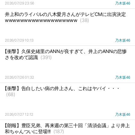
2026/07/29 23:56
乃木坂46
井上和のライバルの八木愛月さんがテレビCMに出演決定
wwwwwwwwwwwwwwwwwww
(38)
2026/07/29 10:13
乃木坂46
【衝撃】久保史緒里のANNが良すぎて、井上のANNの悲惨
さを改めて認識
(391)
2026/07/26 01:32
乃木坂46
【衝撃】告白したい病の井上さん、これはヤバイ・・・
(68)
2026/07/27 12:12
乃木坂46
【朗報】豊臣兄弟、再来週の第三十回「清須会議」より井上
和ちゃんついに登場!!!
(187)