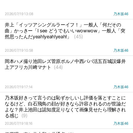
2026/07/19 13:08
乃木坂46
井上「イッツアシングルラーイフ！」一般人「何だその
曲」かっきー「I see どうでもいいwowwow」一般人「突
然思ったんだyeah!yeah!yeah!」
(45)
2026/07/19 10:58
乃木坂46
岡本ハメ撮り池田レズ菅原ポルノ中西パパ活五百城誤爆井
上アフリカ川﨑マナト
(44)
2026/07/19 17:14
乃木坂46
乃木坂好きって言うのは恥ずかしいし評価を落とすことに
なるけど、白石飛鳥の顔が好きなら許容されるのが世論だ
よな？井上池田は認知度足りなくて画像見せたら理解され
る感じ
(9)
2026/07/19 18:16
乃木坂46