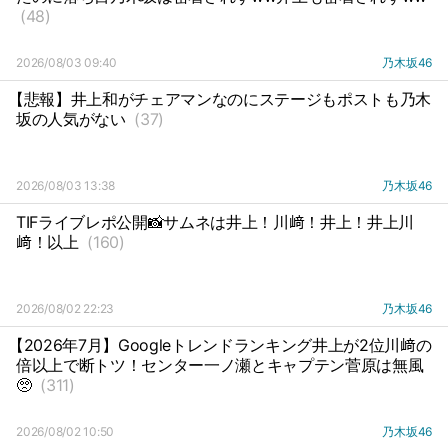
(48)
2026/08/03 09:40
乃木坂46
【悲報】井上和がチェアマンなのにステージもポストも乃木
坂の人気がない
(37)
2026/08/03 13:38
乃木坂46
TIFライブレポ公開📸サムネは井上！川﨑！井上！井上川
﨑！以上
(160)
2026/08/02 22:23
乃木坂46
【2026年7月】Googleトレンドランキング井上が2位川﨑の
倍以上で断トツ！センター一ノ瀬とキャプテン菅原は無風
🥺
(311)
2026/08/02 10:50
乃木坂46