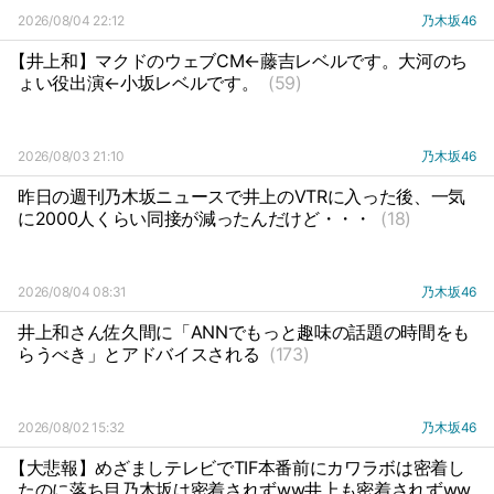
2026/08/04 22:12
乃木坂46
【井上和】マクドのウェブCM←藤吉レベルです。大河のち
ょい役出演←小坂レベルです。
(59)
2026/08/03 21:10
乃木坂46
昨日の週刊乃木坂ニュースで井上のVTRに入った後、一気
に2000人くらい同接が減ったんだけど・・・
(18)
2026/08/04 08:31
乃木坂46
井上和さん佐久間に「ANNでもっと趣味の話題の時間をも
らうべき」とアドバイスされる
(173)
2026/08/02 15:32
乃木坂46
【大悲報】めざましテレビでTIF本番前にカワラボは密着し
たのに落ち目乃木坂は密着されずww井上も密着されずww