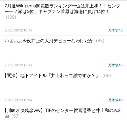
7月度Wikipedia閲覧数ランキング一位は井上和！！センタ
ー一ノ瀬は5位、キャプテン菅原は海邉に負け14位！
(139)
2026/08/02 10:16
乃木坂46
いよいよ今夜井上の大河デビューなわけだが
(85)
2026/08/02 13:14
乃木坂46
【闇深】地下アイドル「井上和って誰ですか？」
(68)
2026/08/02 19:54
乃木坂46
【川﨑オタ残念ww】TIFのセンター賀喜遥香と井上和のみ2
曲
(57)