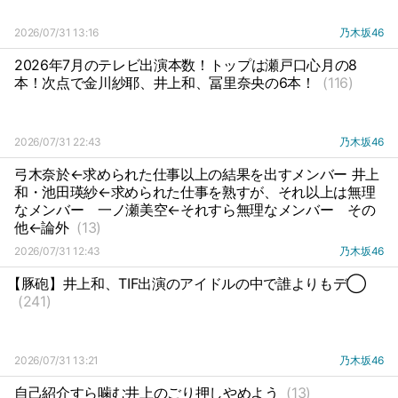
2026/07/31 13:16
乃木坂46
2026年7月のテレビ出演本数！トップは瀬戸口心月の8
本！次点で金川紗耶、井上和、冨里奈央の6本！
(116)
2026/07/31 22:43
乃木坂46
弓木奈於←求められた仕事以上の結果を出すメンバー 井上
和・池田瑛紗←求められた仕事を熟すが、それ以上は無理
なメンバー
一ノ瀬美空←それすら無理なメンバー
その
他←論外
(13)
2026/07/31 12:43
乃木坂46
【豚砲】井上和、TIF出演のアイドルの中で誰よりもデ◯
(241)
2026/07/31 13:21
乃木坂46
自己紹介すら噛む井上のごり押しやめよう
(13)