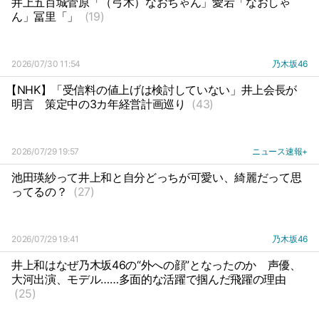
井上五百城菅原「（弓木）なおちゃん」愛宕「なおしゃ
ん」冨里「」
(19)
2026/07/30 11:54
乃木坂46
【NHK】「受信料の値上げは検討していない」井上会長が
明言
策定中の3カ年経営計画巡り
(43)
2026/07/29 19:57
ニュース速報+
池田瑛紗って井上和と自分どっちが可愛い、綺麗だって思
ってるの？
(27)
2026/07/29 19:41
乃木坂46
井上和はなぜ乃木坂46の“外への顔”となったのか
声優、
大河出演、モデル……多面的な活躍で掴んだ飛躍の理由
(25)