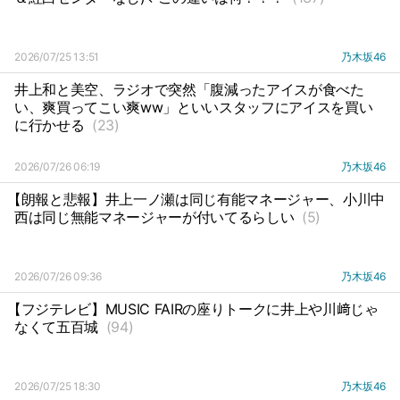
2026/07/25 13:51
乃木坂46
井上和と美空、ラジオで突然「腹減ったアイスが食べた
い、爽買ってこい爽ww」といいスタッフにアイスを買い
に行かせる
(23)
2026/07/26 06:19
乃木坂46
【朗報と悲報】井上一ノ瀬は同じ有能マネージャー、小川中
西は同じ無能マネージャーが付いてるらしい
(5)
2026/07/26 09:36
乃木坂46
【フジテレビ】MUSIC FAIRの座りトークに井上や川﨑じゃ
なくて五百城
(94)
2026/07/25 18:30
乃木坂46