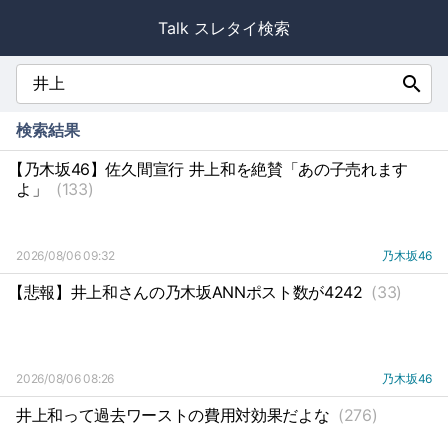
Talk スレタイ検索
search
検索結果
【乃木坂46】佐久間宣行 井上和を絶賛「あの子売れます
よ」
(133)
2026/08/06 09:32
乃木坂46
【悲報】井上和さんの乃木坂ANNポスト数が4242
(33)
2026/08/06 08:26
乃木坂46
井上和って過去ワーストの費用対効果だよな
(276)