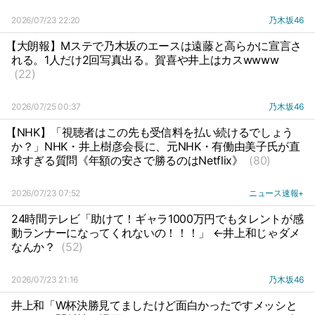
2026/07/23 22:20
乃木坂46
【大朗報】Mステで乃木坂のエースは遠藤と高らかに宣言さ
れる。1人だけ2回写真出る。賀喜や井上はカスwwww
(22)
2026/07/25 00:37
乃木坂46
【NHK】「視聴者はこの先も受信料を払い続けるでしょう
か？」NHK・井上樹彦会長に、元NHK・有働由美子氏が直
球すぎる質問《年額の安さで勝るのはNetflix》
(80)
2026/07/23 07:52
ニュース速報+
24時間テレビ「助けて！ギャラ1000万円でもタレントが感
動ランナーになってくれないの！！！」 ←井上和じゃダメ
なんか？
(52)
2026/07/23 21:16
乃木坂46
井上和「W杯決勝見てましたけど面白かったですメッシと