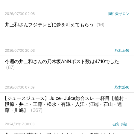
2026/07/30 02:08
同性愛サロン
井上和さんフジテレビに夢を叶えてもらう
(16)
2026/07/30 20:03
乃木坂46
今週の井上和さんの乃木坂ANNポスト数は4710でした
(67)
2026/07/30 07:59
乃木坂46
【ジュースジュース】Juice=Juice総合スレ 一杯目【植村・
段原・井上・工藤・松永・有澤・入江・江端・石山・遠
藤・川嶋】
(367)
2024/02/17 00:03
モ娘（狼）