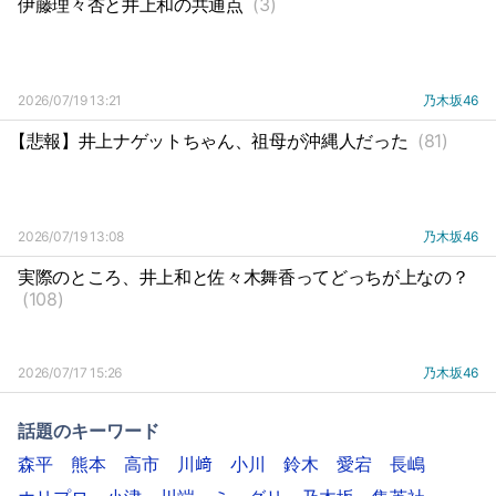
伊藤理々杏と井上和の共通点
(3)
2026/07/19 13:21
乃木坂46
【悲報】井上ナゲットちゃん、祖母が沖縄人だった
(81)
2026/07/19 13:08
乃木坂46
実際のところ、井上和と佐々木舞香ってどっちが上なの？
(108)
2026/07/17 15:26
乃木坂46
話題のキーワード
森平
熊本
高市
川﨑
小川
鈴木
愛宕
長嶋