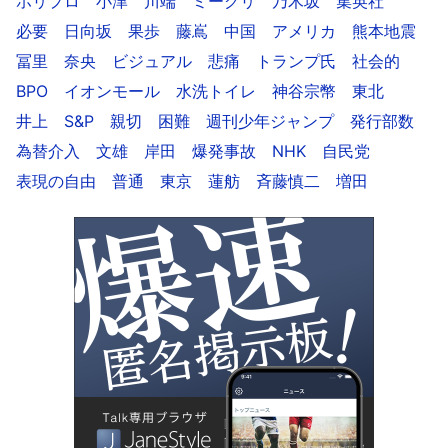
ホリプロ
小津
川端
ミーグリ
乃木坂
集英社
必要
日向坂
果歩
藤嶌
中国
アメリカ
熊本地震
冨里
奈央
ビジュアル
悲痛
トランプ氏
社会的
BPO
イオンモール
水洗トイレ
神谷宗幣
東北
井上
S&P
親切
困難
週刊少年ジャンプ
発行部数
為替介入
文雄
岸田
爆発事故
NHK
自民党
表現の自由
普通
東京
蓮舫
斉藤慎二
増田