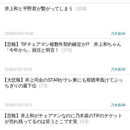
井上和と平野君が繋がってしまう
(306)
2026/07/30 19:06
乃木坂46
【悲報】TIFチェアマン複数年契約確定か!?
井上和ちゃん
「今年から」就任と明言！
(175)
2026/07/31 12:13
乃木坂46
【大悲報】井上司会のSTARがテレ東にも視聴率負けてぶっ
ちぎりの最下位
(73)
2026/07/30 21:17
乃木坂46
【悲報】井上和がチェアマンなのに乃木坂のTIFのチケット
が売れ残ってるのは笑うとこです笑
(53)