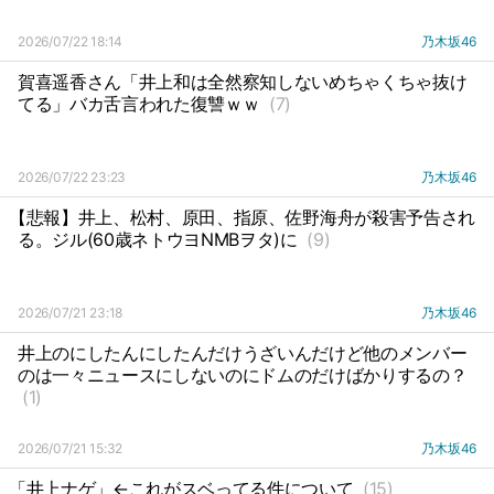
2026/07/22 18:14
乃木坂46
賀喜遥香さん「井上和は全然察知しないめちゃくちゃ抜け
てる」バカ舌言われた復讐ｗｗ
(7)
2026/07/22 23:23
乃木坂46
【悲報】井上、松村、原田、指原、佐野海舟が殺害予告され
る。ジル(60歳ネトウヨNMBヲタ)に
(9)
2026/07/21 23:18
乃木坂46
井上のにしたんにしたんだけうざいんだけど他のメンバー
のは一々ニュースにしないのにドムのだけばかりするの？
(1)
2026/07/21 15:32
乃木坂46
「井上ナゲ」←これがスベってる件について
(15)