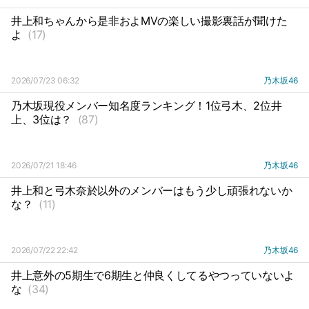
井上和ちゃんから是非およMVの楽しい撮影裏話が聞けた
よ
(17)
2026/07/23 06:32
乃木坂46
乃木坂現役メンバー知名度ランキング！1位弓木、2位井
上、3位は？
(87)
2026/07/21 18:46
乃木坂46
井上和と弓木奈於以外のメンバーはもう少し頑張れないか
な？
(11)
2026/07/22 22:42
乃木坂46
井上意外の5期生で6期生と仲良くしてるやつっていないよ
な
(34)