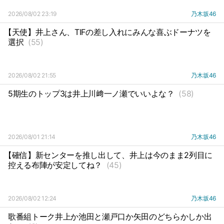
2026/08/02 23:19
乃木坂46
【天使】井上さん、TIFの差し入れにみんな喜ぶドーナツを
選択
(55)
2026/08/02 21:55
乃木坂46
5期生のトップ3は井上川﨑一ノ瀬でいいよな？
(58)
2026/08/01 21:14
乃木坂46
【確信】新センターを推し出して、井上は今のまま2列目に
控える布陣が安定してね？
(45)
2026/08/02 12:24
乃木坂46
歌番組トーク井上か池田と瀬戸口か矢田のどちらかしか出