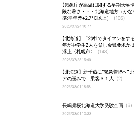
【気象庁が高温に関する早期天候情報
険な暑さ・・・北海道地方（かなり
準:平年差+2.7℃以上）
(106)
2026/07/24 10:44
【北海道】「2対1でタイマンをす
年が中学生2人を脅し金銭要求か
浮上〈札幌市〉
(148)
2026/07/28 15:49
【北海道】新千歳に“緊急着陸へ”
アの緩みで
乗客３１人
(2)
2026/08/01 18:58
長嶋凛桜北海道大学受験企画
(6)
2026/08/01 13:33