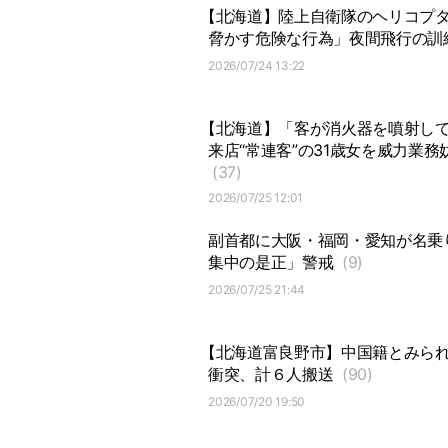
【北海道】陸上自衛隊のヘリコプ
脅かす危険な行為」夜間飛行の訓
2026/07/24 13:22
【北海道】「客が消火器を噴射し
来店“常連客”の31歳女を威力業
(37)
2026/07/25 12:01
副首都に大阪・福岡・愛知が名乗
集中の是正」警戒
(9)
2026/07/25 21:44
【北海道富良野市】中国籍とみら
衝突、計６人搬送
(90)
2026/07/20 19:50