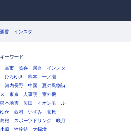
遥香
インスタ
キーワード
高市
賀喜
遥香
インスタ
ひろゆき
熊本
一ノ瀬
河内長野
中国
夏の風物詩
ス
東京
人事院
室外機
熊本地震
矢田
イオンモール
ゆか
西村
いずみ
菅原
島根
スポーツドリンク
咲月
小原
性接待
大幅増