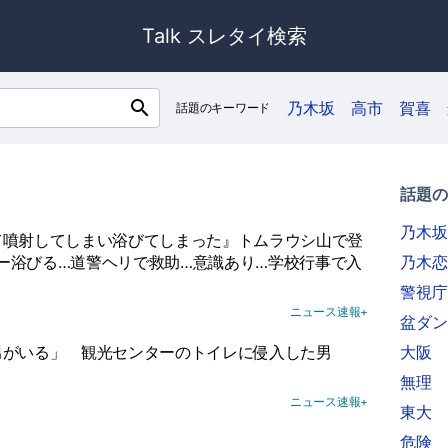
Talk スレタイ検索
search
乃木坂
高市
賀喜
話題のキーワード
話題の
乃木坂
て噴射してしまい浴びてしまった』トムラウシ山で登
ー浴びる…道警ヘリで救助…意識あり…学校行事で入
乃木恋
警視庁
ニュース速報+
盆ダン
男がいる」
観光センターのトイレに侵入した男
大阪
無理
ニュース速報+
東大
危険