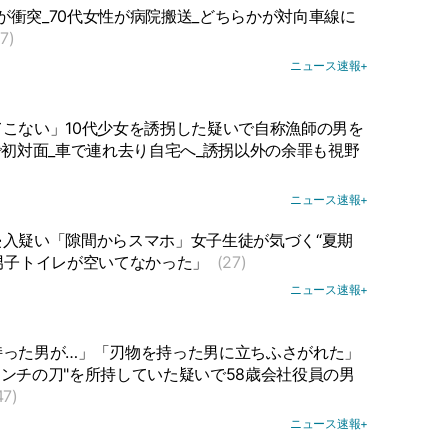
衝突_70代女性が病院搬送_どちらかが対向車線に
(7)
ニュース速報+
こない」10代少女を誘拐した疑いで自称漁師の男を
で初対面_車で連れ去り自宅へ_誘拐以外の余罪も視野
ニュース速報+
入疑い「隙間からスマホ」女子生徒が気づく“夏期
、男子トイレが空いてなかった」
(27)
ニュース速報+
持った男が…」「刃物を持った男に立ちふさがれた」
2センチの刀"を所持していた疑いで58歳会社役員の男
47)
ニュース速報+