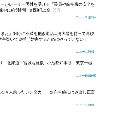
ターがレーザー照射を受ける「乗員や航空機の安全を
練中に約5秒間
剣淵町上空
(57)
ニュース速報+
てきた」対応に不満を抱き退店…消火器を持って再び
務妨害疑いで逮捕「妨害するためにやっていない」
ニュース速報+
り、北海道・宮城も意欲…小池都知事は「東京一極
ニュー速(嫌儲)
れる４人乗ったレンタカー
対向車線にはみ出し正面
ニュース速報+