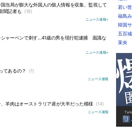
中国当局が膨大な外国人の個人情報を収集、監視して
若い世
新聞記者も
(18)
福島み
ニュース速報+
韓国サ
五百城
シャーペンで刺す…41歳の男を現行犯逮捕
面識な
茉央
ニュース速報+
ってあるの？
(1)
ニュース速報
ン、羊肉はオーストラリア産が大半だった模様
(14)
ニュース速報