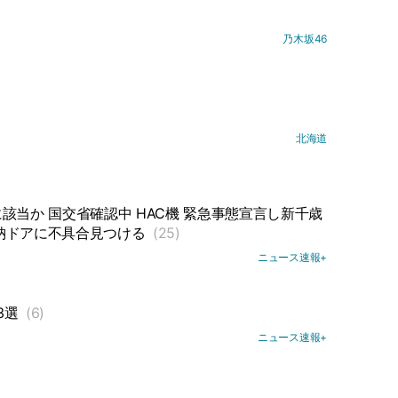
乃木坂46
北海道
当か 国交省確認中 HAC機 緊急事態宣言し新千歳
納ドアに不具合見つける
(25)
ニュース速報+
3選
(6)
ニュース速報+