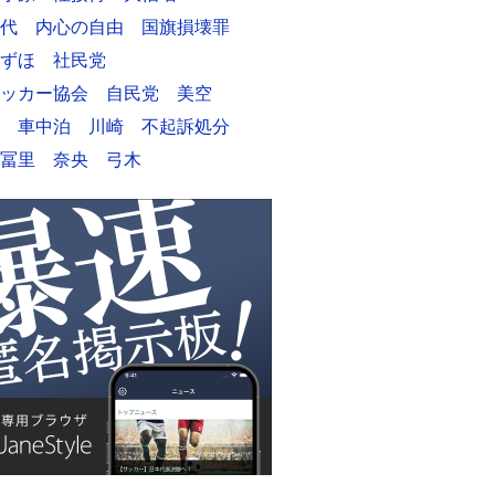
代
内心の自由
国旗損壊罪
ずほ
社民党
ッカー協会
自民党
美空
車中泊
川崎
不起訴処分
冨里
奈央
弓木