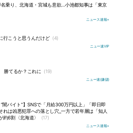
が名乗り、北海道・宮城も意欲…小池都知事は「東京
ニュース速報+
に行こうと思うんだけど
(4)
ニュー速VIP
勝てるか？これに
(19)
ニュー速(嫌儲)
闇バイト”】SNSで「月給300万円以上」「即日即
それは凶悪犯罪への落とし穴_一方で若年層は「知人
が約6割〈北海道〉
(17)
ニュース速報+