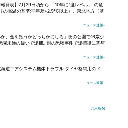
発表】7月29日頃から 「10年に1度レベル」 の危
の高温の基準:平年差+2.9℃以上）、東北地方（基
ニュース速報+
るか、金を払うかどっちかにしろ」夜の公園で16歳少
 恐喝未遂の疑いで逮捕…別の恐喝事件で逮捕後に関与
ニュース速報+
 北海道エアシステム機体トラブル タイヤ格納用のド
ニュース速報+
乃木坂46