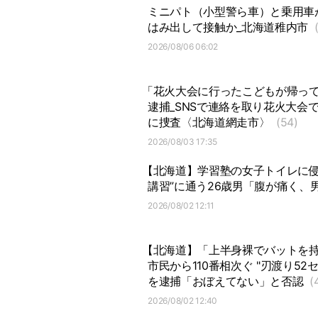
ミニパト（小型警ら車）と乗用車が
はみ出して接触か_北海道稚内市
2026/08/06 06:02
「花火大会に行ったこどもが帰って
逮捕_SNSで連絡を取り花火大会
に捜査〈北海道網走市〉
(54)
2026/08/03 17:35
【北海道】学習塾の女子トイレに侵
講習”に通う26歳男「腹が痛く
2026/08/02 12:11
【北海道】「上半身裸でバットを
市民から110番相次ぐ "刃渡り5
を逮捕「おぼえてない」と否認
(
2026/08/02 12:40