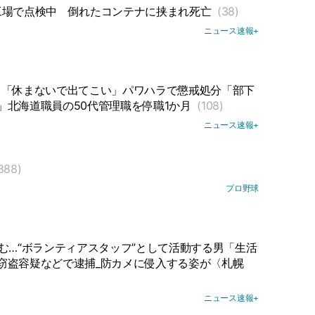
工場で点検中
倒れたコンテナに挟まれ死亡
(38)
ニュース速報+
司「休まないで出てこい」パワハラで懲戒処分「部下
」北海道職員の50代管理職を停職1か月
(108)
ニュース速報+
888)
プロ野球
む…“ボランティアスタッフ”として活動する男「生活
窃盗容疑などで逮捕_防カメに侵入する姿が〈札幌
ニュース速報+