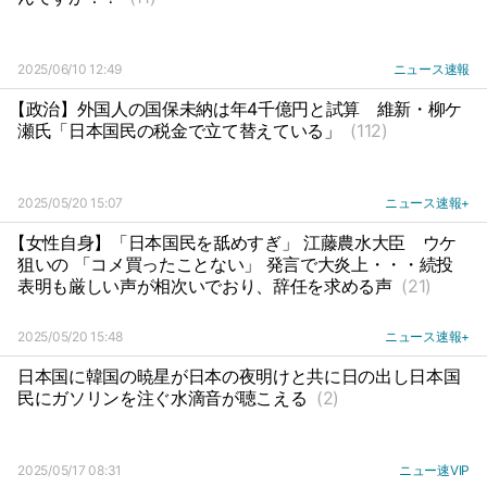
2025/06/10 12:49
ニュース速報
【政治】外国人の国保未納は年4千億円と試算
維新・柳ケ
瀬氏「日本国民の税金で立て替えている」
(112)
2025/05/20 15:07
ニュース速報+
【女性自身】「日本国民を舐めすぎ」 江藤農水大臣
ウケ
狙いの 「コメ買ったことない」 発言で大炎上・・・続投
表明も厳しい声が相次いでおり、辞任を求める声
(21)
2025/05/20 15:48
ニュース速報+
日本国に韓国の暁星が日本の夜明けと共に日の出し日本国
民にガソリンを注ぐ水滴音が聴こえる
(2)
2025/05/17 08:31
ニュー速VIP