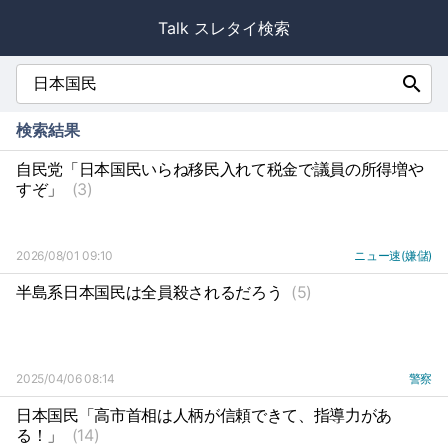
Talk スレタイ検索
search
検索結果
自民党「日本国民いらね移民入れて税金で議員の所得増や
すぞ」
(3)
2026/08/01 09:10
ニュー速(嫌儲)
半島系日本国民は全員殺されるだろう
(5)
2025/04/06 08:14
警察
日本国民「高市首相は人柄が信頼できて、指導力があ
る！」
(14)