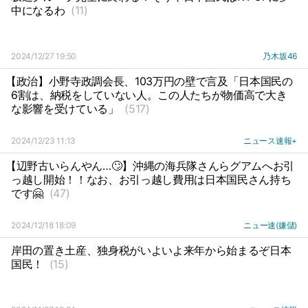
中になるわ
(11)
2024/12/27 19:50
乃木坂46
【政治】小野寺政調会長、103万円の壁で言及「日本国民の
6割は、納税をしていない人。この人たちが物価高で大き
な影響を受けている」
(517)
2024/12/23 11:13
ニュース速報+
【辺野古いらんやん…🙄】沖縄の海兵隊さんらグアムへお引
っ越し開始！！なお、お引っ越し費用は日本国民さん持ち
です🤗
(47)
2024/12/18 18:09
ニュー速(嫌儲)
岸田の置き土産、独身税がいよいよ来年から始まるぞ日本
国民！
(15)