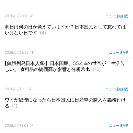
2026/07/28 13:28
ニュー速(嫌儲)
明日は何の日か覚えていますか？日本国民として忘れては
いけない日です
(4)
2026/07/25 22:41
ニュー速VIP
【飢餓列島日本人😭】日本国民、55.4％の世帯が「生活苦
しい」 食料品の物価高が影響と分析😠🦎
(16)
2026/07/19 11:20
ニュー速(嫌儲)
ワイが総理になったら日本国民に日産車の購入を義務付け
る
(1)
2026/07/18 08:07
ニュー速VIP