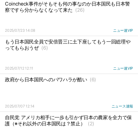
Coincheck事件がそもそも何の事なのか日本国民も日本警
察ですら分からなくなって来た
(26)
2025/07/23 14:08
ニュー速VIP
もう日本国民全員で安倍晋三に土下座してもう一回総理や
ってもらおうぜ
(6)
2025/07/12 12:11
ニュー速VIP
政府から日本国民へのパワハラが酷い
(6)
2025/07/07 12:14
ニュース速報
自民党 アメリカ相手に一歩も引かず日本の農家を全力で保
護（※それ以外の日本国民は？禁止）
(2)