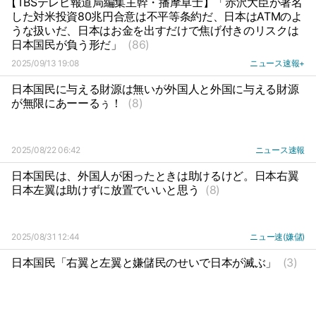
【TBSテレビ報道局編集主幹・播摩卓士】「赤沢大臣が署名
した対米投資80兆円合意は不平等条約だ、日本はATMのよ
うな扱いだ、日本はお金を出すだけで焦げ付きのリスクは
日本国民が負う形だ」
(86)
2025/09/13 19:08
ニュース速報+
日本国民に与える財源は無いが外国人と外国に与える財源
が無限にあーーるぅ！
(8)
2025/08/22 06:42
ニュース速報
日本国民は、外国人が困ったときは助けるけど。日本右翼
日本左翼は助けずに放置でいいと思う
(8)
2025/08/31 12:44
ニュー速(嫌儲)
日本国民「右翼と左翼と嫌儲民のせいで日本が滅ぶ」
(3)