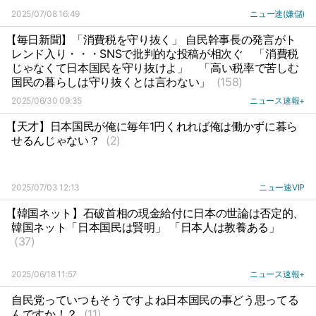
2025/07/08 16:49
ニュー速(嫌儲)
【毎日新聞】「消費税を守り抜く」 自民幹事長の発言がト
レンド入り・・・SNSで批判的な投稿が相次ぐ
「消費税
じゃなくて日本国民を守り抜けよ」
「高い税率で苦しむ
国民の暮らしは守り抜くとは言わない」
(158)
2025/06/30 09:35
ニュース速報+
【天才】日本国民が俺に毎年1円くれれば俺は働かずに暮ら
せるんじゃない？
(2)
2025/07/03 12:13
ニュー速VIP
【韓国ネット】石破首相の現金給付に日本の世論は否定的、
韓国ネット「日本国民は賢明」 「日本人は教養ある」
(37)
2025/06/18 11:57
ニュース速報+
自民党っていつもそうですよね日本国民の事どう思ってる
んですか！？
(11)