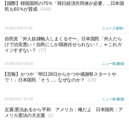
【国際】韓国国民の70％「韓日経済共同体が必要」…日本国
民も60％が賛成
(548)
2026/07/08 11:30
ニュース速報+
自民党「外人奴隷輸入しまくるぞ〜」日本国民「外人だら
けで治安悪い！自民にしか国政任せられない！」←これガ
イジすぎない？
(17)
2026/06/09 08:08
ニュー速(嫌儲)
【悲報】かつや「明日28日からかつや感謝祭スタートや
で！」日本国民「そう…」なぜなのか？
(28)
2026/05/27 20:08
ニュー速(嫌儲)
左翼:憲法あるから平和
アメリカ：俺だよ
日本国民：ア
メリカ憲法の犬左翼
(2)