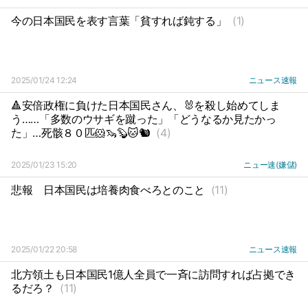
今の日本国民を表す言葉「貧すれば鈍する」
(1)
2025/01/24 12:24
ニュース速報
🔺安倍政権に負けた日本国民さん、🐰を殺し始めてしま
う……「多数のウサギを蹴った」「どうなるか見たかっ
た」…死骸８０匹🐹🦦🦫🐱🐿️
(4)
2025/01/23 15:20
ニュー速(嫌儲)
悲報
日本国民は培養肉食べろとのこと
(11)
2025/01/22 20:58
ニュース速報
北方領土も日本国民1億人全員で一斉に訪問すれば占拠でき
るだろ？
(11)