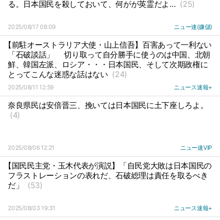
る。日本国民を殺しておいて、何がが英霊だよ…
(25)
2025/08/17 08:09
ニュー速(嫌儲)
【前駐オーストラリア大使・山上信吾】百害あって一利ない
「石破談話」
切り取って自分勝手に使うのは中国、北朝
鮮、韓国左派、ロシア・・・日本国民、そして次期政権に
とってこんな迷惑な話はない
(24)
2025/08/11 12:59
ニュース速報+
奈良県民は安倍晋三、挽いては日本国民に土下座しろよ。
(4)
2025/08/06 12:21
ニュー速VIP
【国民民主党・玉木代表が演説】「自民党大敗は日本国民の
フラストレーションの表れだ、石破総理は責任を取るべき
だ」
(53)
2025/08/03 19:31
ニュース速報+