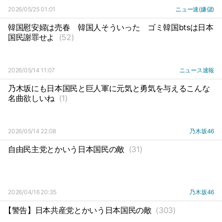
2026/05/25 01:01
ニュー速(嫌儲)
韓国慰安婦は売春
韓国人そういった
ゴミ韓国btsは日本
国民謝罪せよ
(52)
2026/05/14 11:07
ニュース速報
乃木坂にも日本国民と巨人軍に元気と勇気を与えるこんな
名曲欲しいね
(1)
2026/05/14 22:08
乃木坂46
自由民主党とかいう日本国民の敵
(31)
2026/04/16 20:35
乃木坂46
【警告】日本共産党とかいう日本国民の敵
(303)