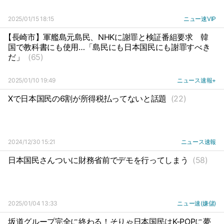
2025/01/15 18:15
ニュー速VIP
【長崎市】軍艦島元島民、NHKに謝罪と検証番組要求
韓
国で教科書にも使用…「島民にも日本国民にも謝罪すべき
だ」
(65)
2025/01/10 19:49
ニュース速報+
Xで日本国民の6割が所得税払ってないと話題
(22)
2024/12/30 15:21
ニュース速報
日本国民さんついに財務省前でデモを行ってしまう
(58)
2025/01/04 13:33
ニュー速(嫌儲)
坂道グループ完全に終わる！そりゃ日本国民はK-POPに夢