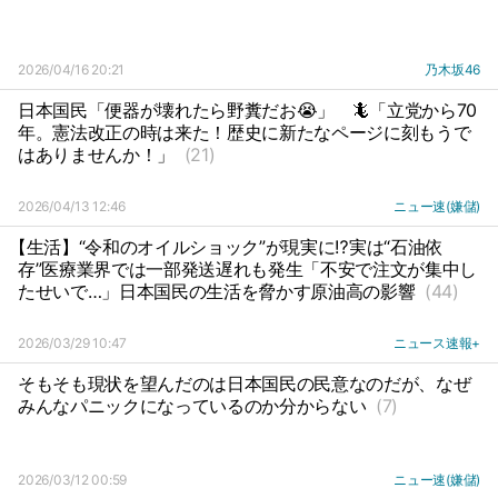
2026/04/16 20:21
乃木坂46
日本国民「便器が壊れたら野糞だお😭」
🦎「立党から70
年。憲法改正の時は来た！歴史に新たなページに刻もうで
はありませんか！」
(21)
2026/04/13 12:46
ニュー速(嫌儲)
【生活】“令和のオイルショック”が現実に⁉実は“石油依
存”医療業界では一部発送遅れも発生「不安で注文が集中し
たせいで…」日本国民の生活を脅かす原油高の影響
(44)
2026/03/29 10:47
ニュース速報+
そもそも現状を望んだのは日本国民の民意なのだが、なぜ
みんなパニックになっているのか分からない
(7)
2026/03/12 00:59
ニュー速(嫌儲)