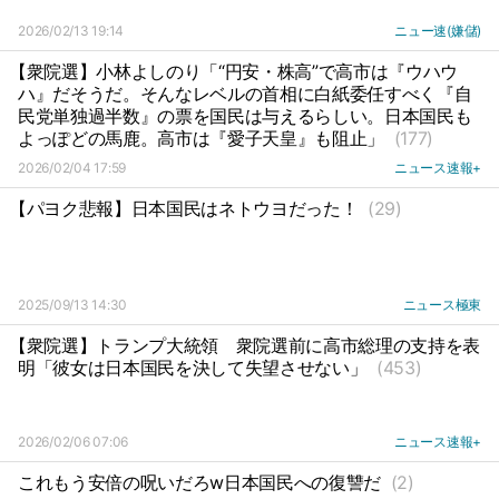
2026/02/13 19:14
ニュー速(嫌儲)
【衆院選】小林よしのり「“円安・株高”で高市は『ウハウ
ハ』だそうだ。そんなレベルの首相に白紙委任すべく『自
民党単独過半数』の票を国民は与えるらしい。日本国民も
よっぽどの馬鹿。高市は『愛子天皇』も阻止」
(177)
2026/02/04 17:59
ニュース速報+
【パヨク悲報】日本国民はネトウヨだった！
(29)
2025/09/13 14:30
ニュース極東
【衆院選】トランプ大統領
衆院選前に高市総理の支持を表
明「彼女は日本国民を決して失望させない」
(453)
2026/02/06 07:06
ニュース速報+
これもう安倍の呪いだろw日本国民への復讐だ
(2)