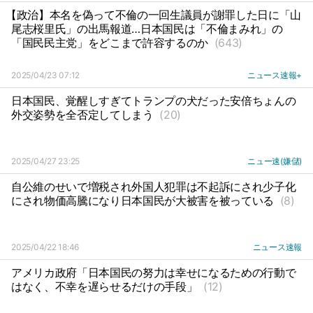
【政治】本名を偽って不倫の一回生議員が謝罪した日に「山
尾志桜里氏」の出馬報道…日本国民は「不倫まみれ」の
「国民民主党」をどこまで許容するのか
(643)
2025/04/23 07:12
ニュース速報+
日本国民、覚醒しすぎてトランプの犬だった安倍ちょんの
外交姿勢を全否定してしまう
(20)
2025/04/27 23:25
ニュー速(嫌儲)
自公維のせいで増税され外国人犯罪は不起訴にされ少子化
にされ物価高騰になり日本国民が大被害を被っている
(8)
2025/04/22 18:46
ニュース速報
アメリカ政府「日本国民の努力は幸せになるための行動で
はなく、不幸を遅らせるだけの手段」
(12)