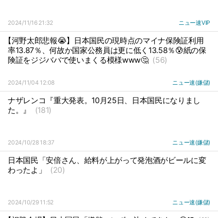
2024/11/16 21:32
ニュー速VIP
【河野太郎悲報😭】日本国民の現時点のマイナ保険証利用
率13.87％、何故か国家公務員は更に低く13.58％😰紙の保
険証をジジババで使いまくる模様www🤔
(56)
2024/11/04 12:08
ニュー速(嫌儲)
ナザレンコ『重大発表。10月25日、日本国民になりまし
た。』
(181)
2024/10/28 18:37
ニュー速(嫌儲)
日本国民「安倍さん、給料が上がって発泡酒がビールに変
わったよ」
(20)
2024/10/29 11:52
ニュー速(嫌儲)