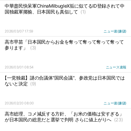
中華盡民快呆軍ChinaMilbugleX垢に似てるID登録されて中
国独裁軍揶揄、日本国民も真似して
(1)
2026/03/07 17:59
ニュー速(嫌儲)
高市早苗「日本国民からお金を奪って奪って奪って奪って
参ります」
(3)
2026/03/01 08:54
ニュース速報
【一党独裁】謎の合議体"国民会議"、参政党は日本国民では
ないと決定
(9)
2026/02/20 08:00
ニュー速(嫌儲)
高市総理、コメ減反する方針、「お米の価格は安すぎる」
が日本国民の総意だと選挙で判明 さらに値上がりへ
(23)