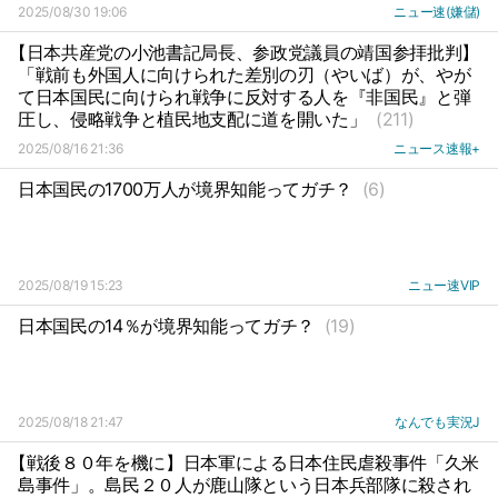
2025/08/30 19:06
ニュー速(嫌儲)
【日本共産党の小池書記局長、参政党議員の靖国参拝批判】
「戦前も外国人に向けられた差別の刃（やいば）が、やが
て日本国民に向けられ戦争に反対する人を『非国民』と弾
圧し、侵略戦争と植民地支配に道を開いた」
(211)
2025/08/16 21:36
ニュース速報+
日本国民の1700万人が境界知能ってガチ？
(6)
2025/08/19 15:23
ニュー速VIP
日本国民の14％が境界知能ってガチ？
(19)
2025/08/18 21:47
なんでも実況J
【戦後８０年を機に】日本軍による日本住民虐殺事件「久米
島事件」。島民２０人が鹿山隊という日本兵部隊に殺され