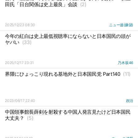
田氏「日台関係は史上最良」会談
(2)
2025/12/23 08:30
ニュー速(嫌儲)
今年の紅白は史上最低視聴率にならないと日本国民の頭が
ヤバい
(33)
2025/12/17 23:31
乃木坂46
界隈にひょっこり現れる基地外と日本国民党 Part140
(11)
2023/06/17 22:40
政治
中国領事館長薛剣を射殺する中国人発言見たけど日本国民
大丈夫？
(5)