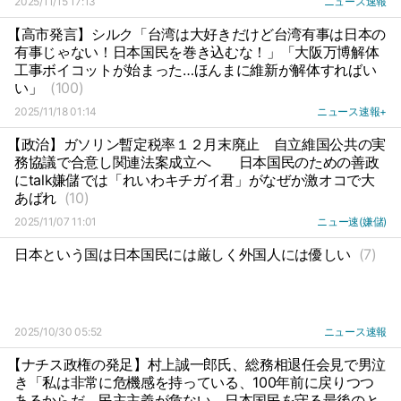
2025/11/15 17:13
ニュース速報
【高市発言】シルク「台湾は大好きだけど台湾有事は日本の
有事じゃない！日本国民を巻き込むな！」「大阪万博解体
工事ボイコットが始まった…ほんまに維新が解体すればい
い」
(100)
2025/11/18 01:14
ニュース速報+
【政治】ガソリン暫定税率１２月末廃止
自立維国公共の実
務協議で合意し関連法案成立へ
日本国民のための善政
にtalk嫌儲では「れいわキチガイ君」がなぜか激オコで大
あばれ
(10)
2025/11/07 11:01
ニュー速(嫌儲)
日本という国は日本国民には厳しく外国人には優しい
(7)
2025/10/30 05:52
ニュース速報
【ナチス政権の発足】村上誠一郎氏、総務相退任会見で男泣
き「私は非常に危機感を持っている、100年前に戻りつつ
あるからだ、民主主義が危ない、日本国民を守る最後のと