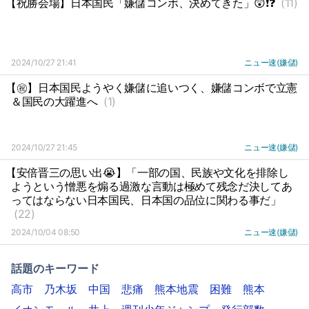
【祝勝会場】日本国民「嫌儲コンボ、決めてきた」😲❗❓
(11)
2024/10/27 21:41
ニュー速(嫌儲)
【㊗️】日本国民ようやく嫌儲に追いつく、嫌儲コンボで立憲
＆国民の大躍進へ
(1)
2024/10/27 21:45
ニュー速(嫌儲)
【安倍晋三の思い出😭】「一部の国、民族や文化を排除し
ようという憎悪を煽る過激な言動は極めて残念だ決してあ
ってはならない日本国民、日本国の品位に関わる事だ」
(22)
2024/10/04 08:50
ニュー速(嫌儲)
話題のキーワード
高市
乃木坂
中国
悲痛
熊本地震
困難
熊本