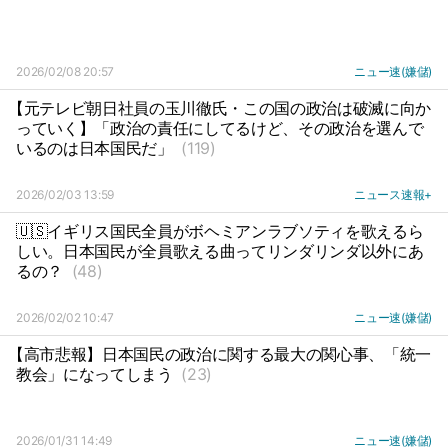
2026/02/08 20:57
ニュー速(嫌儲)
【元テレビ朝日社員の玉川徹氏・この国の政治は破滅に向か
っていく】「政治の責任にしてるけど、その政治を選んで
いるのは日本国民だ」
(119)
2026/02/03 13:59
ニュース速報+
🇺🇸イギリス国民全員がボヘミアンラブソティを歌えるら
しい。日本国民が全員歌える曲ってリンダリンダ以外にあ
るの？
(48)
2026/02/02 10:47
ニュー速(嫌儲)
【高市悲報】日本国民の政治に関する最大の関心事、「統一
教会」になってしまう
(23)
2026/01/31 14:49
ニュー速(嫌儲)