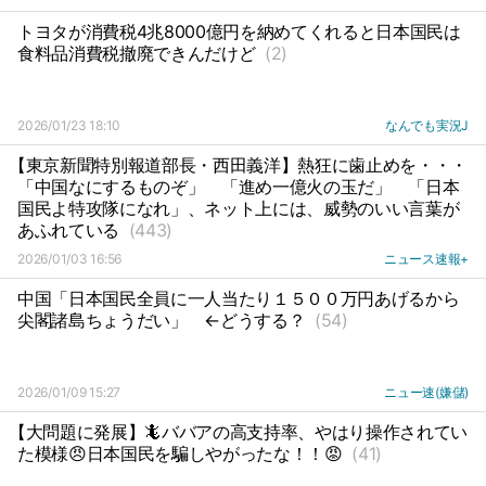
トヨタが消費税4兆8000億円を納めてくれると日本国民は
食料品消費税撤廃できんだけど
(2)
2026/01/23 18:10
なんでも実況J
【東京新聞特別報道部長・西田義洋】熱狂に歯止めを・・・
「中国なにするものぞ」
「進め一億火の玉だ」
「日本
国民よ特攻隊になれ」、ネット上には、威勢のいい言葉が
あふれている
(443)
2026/01/03 16:56
ニュース速報+
中国「日本国民全員に一人当たり１５００万円あげるから
尖閣諸島ちょうだい」
←どうする？
(54)
2026/01/09 15:27
ニュー速(嫌儲)
【大問題に発展】🦎ババアの高支持率、やはり操作されてい
た模様😠日本国民を騙しやがったな！！😡
(41)