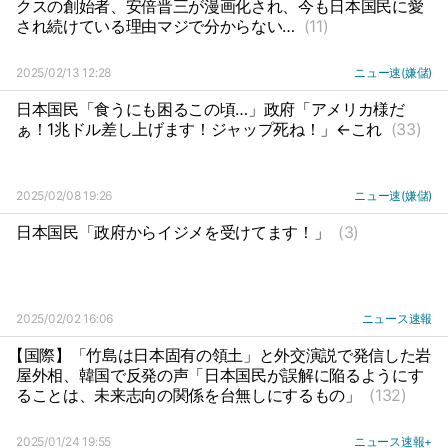
クスの創始者、安倍晋三が漫画化され、今も日本国民に愛
され続けている理由マジで分からない…
(11)
2025/02/13 12:28
ニュー速(嫌儲)
日本国民「食うにも困るこの頃…」政府「アメリカ様だ
ぁ！1兆ドル差し上げます！ジャップ死ね！」←これ
(33)
2025/02/08 19:26
ニュー速(嫌儲)
日本国民「政府からイジメを受けてます！」
(3)
2025/02/02 16:06
ニュース速報
【国際】「竹島は日本固有の領土」と外交演説で発信した岩
屋外相、韓国で反発の声「日本国民が誤解に陥るようにす
ることは、未来志向の関係を台無しにするもの」
(132)
2025/01/24 19:55
ニュース速報+