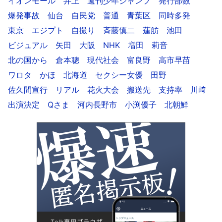
イオンモール
井上
週刊少年ジャンプ
発行部数
爆発事故
仙台
自民党
普通
青葉区
同時多発
東京
エジプト
自撮り
斉藤慎二
蓮舫
池田
ビジュアル
矢田
大阪
NHK
増田
莉音
北の国から
倉本聰
現代社会
富良野
高市早苗
ワロタ
かほ
北海道
セクシー女優
田野
佐久間宣行
リアル
花火大会
搬送先
支持率
川﨑
出演決定
Qさま
河内長野市
小渕優子
北朝鮮