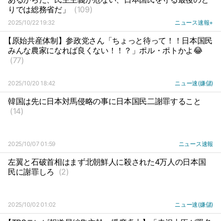
りでは総務省だ」
(109)
2025/10/22 19:32
ニュース速報+
【原始共産体制】参政党さん「ちょっと待って！！日本国民
みんな農家になれば良くない！！？」ポル・ポトかよ😂
(77)
2025/10/20 18:42
ニュー速(嫌儲)
韓国は先に日本対馬侵略の事に日本国民二謝罪すること
(14)
2025/10/07 01:59
ニュース速報
左翼と石破首相はまず北朝鮮人に殺された4万人の日本国
民に謝罪しろ
(2)
2025/10/02 01:02
ニュー速(嫌儲)