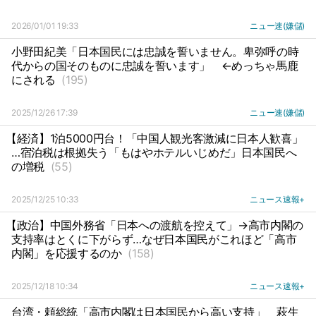
2026/01/01 19:33
ニュー速(嫌儲)
小野田紀美「日本国民には忠誠を誓いません。卑弥呼の時
代からの国そのものに忠誠を誓います」
←めっちゃ馬鹿
にされる
(195)
2025/12/26 17:39
ニュー速(嫌儲)
【経済】1泊5000円台！「中国人観光客激減に日本人歓喜」
…宿泊税は根拠失う「もはやホテルいじめだ」日本国民へ
の増税
(55)
2025/12/25 10:33
ニュース速報+
【政治】中国外務省「日本への渡航を控えて」→高市内閣の
支持率はとくに下がらず…なぜ日本国民がこれほど「高市
内閣」を応援するのか
(158)
2025/12/18 10:34
ニュース速報+
台湾・頼総統「高市内閣は日本国民から高い支持」
萩生