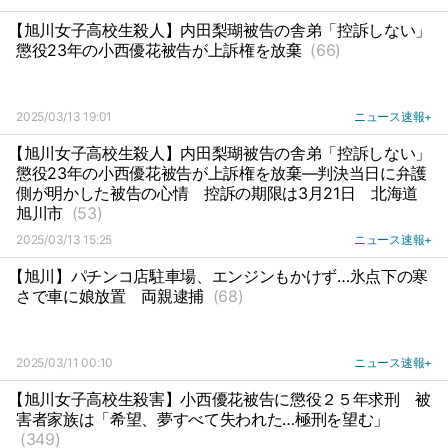
【旭川女子高校生殺人】内田梨瑚被告の舎弟「控訴しない」
懲役23年の小西優花被告が上訴権を放棄
(66)
2025/03/13 19:01
ニュース速報+
【旭川女子高校生殺人】内田梨瑚被告の舎弟「控訴しない」
懲役23年の小西優花被告が上訴権を放棄―判決当日に弁護
側が明かした被告の心情
控訴の期限は3月21日
北海道
旭川市
(53)
2025/03/13 15:25
ニュース速報+
【旭川】パチンコ店駐車場、エンジンもかけず…氷点下の寒
さで車に娘放置
両親逮捕
(68)
2025/03/11 00:10
ニュース速報+
【旭川女子高校生殺害】小西優花被告に懲役２５年求刑
被
害者家族は「希望、夢すべて失われた…極刑を望む」
(349)