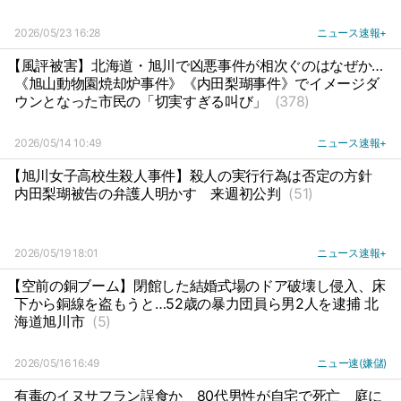
2026/05/23 16:28
ニュース速報+
【風評被害】北海道・旭川で凶悪事件が相次ぐのはなぜか…
《旭山動物園焼却炉事件》《内田梨瑚事件》でイメージダ
ウンとなった市民の「切実すぎる叫び」
(378)
2026/05/14 10:49
ニュース速報+
【旭川女子高校生殺人事件】殺人の実行行為は否定の方針
内田梨瑚被告の弁護人明かす
来週初公判
(51)
2026/05/19 18:01
ニュース速報+
【空前の銅ブーム】閉館した結婚式場のドア破壊し侵入、床
下から銅線を盗もうと…52歳の暴力団員ら男2人を逮捕 北
海道旭川市
(5)
2026/05/16 16:49
ニュー速(嫌儲)
有毒のイヌサフラン誤食か
80代男性が自宅で死亡
庭に