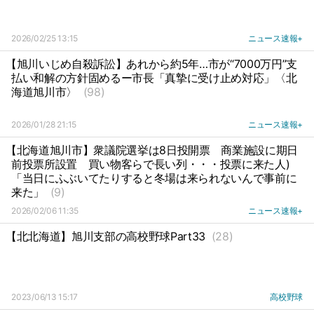
2026/02/25 13:15
ニュース速報+
【旭川いじめ自殺訴訟】あれから約5年…市が“7000万円”支
払い和解の方針固めるー市長「真摯に受け止め対応」〈北
海道旭川市〉
(98)
2026/01/28 21:15
ニュース速報+
【北海道旭川市】衆議院選挙は8日投開票
商業施設に期日
前投票所設置
買い物客らで長い列・・・投票に来た人)
「当日にふぶいてたりすると冬場は来られないんで事前に
来た」
(9)
2026/02/06 11:35
ニュース速報+
【北北海道】旭川支部の高校野球Part33
(28)
2023/06/13 15:17
高校野球