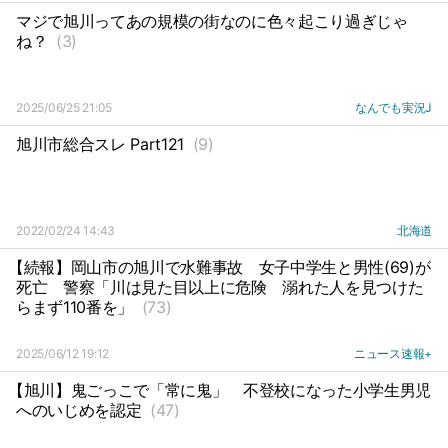
マジで旭川ってあの規模の街なのに色々起こり過ぎじゃ
ね？
(3)
2025/06/25 21:05
なんでも実況J
旭川市総合スレ Part121
(9)
2022/02/24 14:43
北海道
【続報】岡山市の旭川で水難事故
女子中学生と男性(69)が
死亡
警察「川は見た目以上に危険
溺れた人を見つけた
らまず110番を」
(73)
2025/06/12 19:12
ニュース速報+
【旭川】鬼ごっこで「常に鬼」
不登校になった小学生男児
へのいじめを認定
(47)