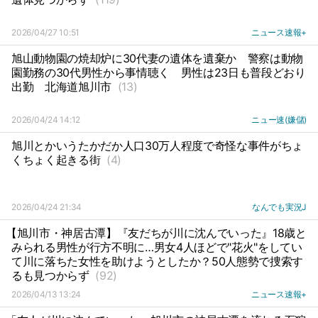
2026/04/27 10:51
ニュース速報+
旭山動物園の焼却炉に30代妻の遺体を遺棄か
警察は動物
園勤務の30代男性から事情聴く
男性は23日も普段どおり
出勤
北海道旭川市
(13)
2026/04/24 14:12
ニュー速(嫌儲)
旭川とかいうたかだか人口30万人程度で奇怪な事件がちょ
くちょく起きる街
(4)
2026/04/24 21:34
なんでも実況J
【旭川市・神居古潭】『友だちが川に沈んでいった』18歳と
みられる男性が行方不明に…男女4人ほどで"花火"をしてい
て川に落ちた女性を助けようとしたか？50人態勢で捜索す
るも見つからず
(92)
2026/04/13 13:24
ニュース速報+