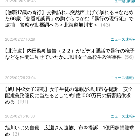
2025/03/05 16:48
ニュー速(嫌儲)
【無職17歳の奇行】交番訪れ…突然声上げて暴れる→なだめ
た66歳「交番相談員」の胸ぐらつかむ『暴行の現行犯』で
逮捕―警察が動機調べる＜北海道旭川市＞
(43)
2025/02/27 10:29
ニュース速報+
【北海道】内田梨瑚被告（２２）がビデオ通話で暴行の様子
などを仲間に見せていたか…旭川女子高校生殺害事件
(56)
2025/02/26 23:04
ニュース速報+
【旭川中2女子凍死】女子生徒の母親が旭川市を提訴
安全
配慮義務違反に当たるとして約1億1000万円の損害賠償求
める
(191)
2025/02/15 16:33
ニュース速報+
旭川いじめ自殺
広瀬さん遺族、市を提訴
1億円超損賠求
め
(3)