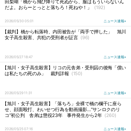
田梨瑚「橋から飛び降りて死ぬから、服はもういらないん
だよ。おらーとっとと落ちろ！死ねや！」
(192)
2026/05/30 05:01
ニュース速報+
【裁判】橋から転落時、内田被告が「両手で押した」
旭川
女子高生殺害、共犯の受刑者が証言
(96)
2026/05/27 18:47
ニュース速報+
【旭川・女子高生殺害】リコの元舎弟・受刑囚の後悔「償い
は私たちの死のみ」
裁判詳報
(150)
2026/05/29 11:31
ニュース速報+
【旭川・女子高生殺害】「落ちろ」全裸で橋の欄干に座ら
せ、顔面殴打、わいせつ行為を動画撮影…“サンロクのリ
コ”初公判
舎弟は懲役23年
事件発生から2年
(260)
2026/05/25 07:16
ニュース速報+