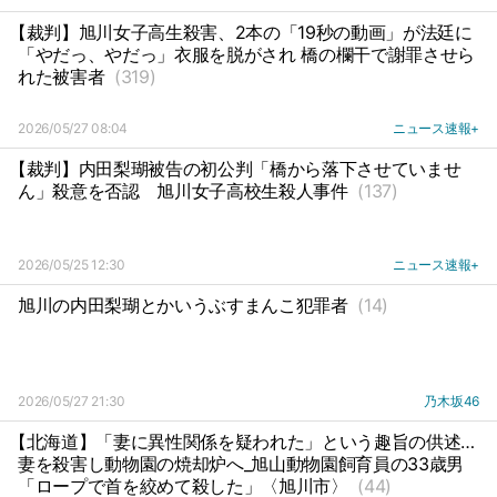
【裁判】旭川女子高生殺害、2本の「19秒の動画」が法廷に
「やだっ、やだっ」衣服を脱がされ 橋の欄干で謝罪させら
れた被害者
(319)
2026/05/27 08:04
ニュース速報+
【裁判】内田梨瑚被告の初公判「橋から落下させていませ
ん」殺意を否認
旭川女子高校生殺人事件
(137)
2026/05/25 12:30
ニュース速報+
旭川の内田梨瑚とかいうぶすまんこ犯罪者
(14)
2026/05/27 21:30
乃木坂46
【北海道】「妻に異性関係を疑われた」という趣旨の供述…
妻を殺害し動物園の焼却炉へ_旭山動物園飼育員の33歳男
「ロープで首を絞めて殺した」〈旭川市〉
(44)