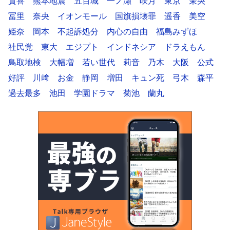
賀喜
熊本地震
五百城
一ノ瀬
咲月
東京
茉央
冨里
奈央
イオンモール
国旗損壊罪
遥香
美空
姫奈
岡本
不起訴処分
内心の自由
福島みずほ
社民党
東大
エジプト
インドネシア
ドラえもん
鳥取地検
大幅増
若い世代
莉音
乃木
大阪
公式
好評
川﨑
お金
静岡
増田
キュン死
弓木
森平
過去最多
池田
学園ドラマ
菊池
蘭丸