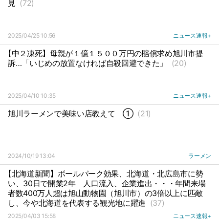
見
(72)
2025/04/25 10:56
ニュース速報+
【中２凍死】母親が１億１５００万円の賠償求め旭川市提
訴…「いじめの放置なければ自殺回避できた」
(20)
2025/04/10 10:35
ニュース速報+
旭川ラーメンで美味い店教えて
①
(21)
2024/10/19 13:04
ラーメン
【北海道新聞】ボールパーク効果、北海道・北広島市に勢
い、30日で開業2年
人口流入、企業進出・・・年間来場
者数400万人超は旭山動物園（旭川市）の3倍以上に匹敵
し、今や北海道を代表する観光地に躍進
(37)
2025/04/03 15:58
ニュース速報+