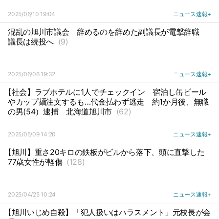
2025/06/10 19:04
ニュース速報+
混乱の旭川市議会
辞めるのを辞めた副議長が電撃辞職
議長は続投へ
(9)
2025/06/06 19:32
ニュース速報+
【社会】ラブホテルに1人でチェックイン
宿泊し缶ビール
やカップ麺注文するも…代金払わず逃走
約1か月後、無職
の男(54）逮捕
北海道旭川市
(62)
2025/05/09 14:20
ニュース速報+
【旭川】重さ20キロの鉄板がビルから落下、頭に直撃した
77歳女性が軽傷
(128)
2025/04/25 10:24
ニュース速報+
【旭川いじめ自殺】「犯人扱いはハラスメント」元校長が会