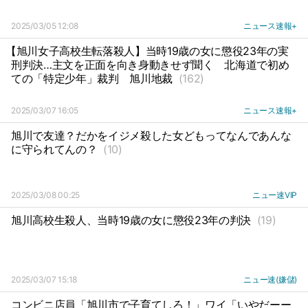
2025/03/05 12:08
ニュース速報+
【旭川女子高校生転落殺人】当時19歳の女に懲役23年の実
刑判決…主文を正面を向き身動きせず聞く
北海道で初め
ての「特定少年」裁判
旭川地裁
(162)
2025/03/07 16:05
ニュース速報+
旭川で友達？だかをイジメ殺した女どもってなんであんな
に守られてんの？
(10)
2025/03/08 00:25
ニュー速VIP
旭川高校生殺人、当時19歳の女に懲役23年の判決
(19)
2025/03/07 15:18
ニュー速(嫌儲)
コンビニ店員「旭川市で子育てしろ！」ワイ「いやだーー