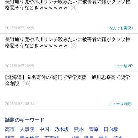
長野通り魔や旭川リンチ殺みたいに被害者の顔がクッソ性
格悪そうなときｗｗｗｗｗｗ
(3)
2025/01/27 16:25
なんでも実況J
長野通り魔や旭川リンチ殺みたいに被害者の顔がクッソ性
格悪そうなときｗｗｗｗｗｗ
(2)
2025/01/27 16:25
ニュー速VIP
【北海道】匿名寄付の1億円で留学支援
旭川志峯高で奨学
金創設
(16)
2025/01/21 08:34
ニュース速報+
話題のキーワード
高市
人事院
中国
乃木坂
熊本
菅原
日向坂