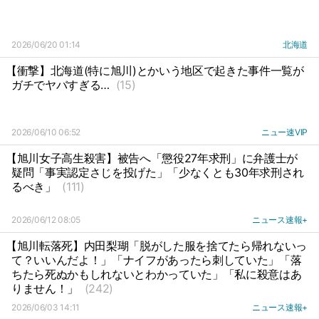
2026/06/20 01:14
北海道
【衝撃】北海道(特に旭川)とかいう地区で起きた事件一覧が
ガチでヤバすぎる…
(15)
2026/06/10 06:52
ニュー速VIP
【旭川女子高生殺害】被告へ「懲役27年求刑」に弁護士が
疑問「事実認定さじを投げた」「少なくとも30年求刑され
るべき」
(111)
2026/06/12 08:05
ニュース速報+
【旭川転落死】内田梨瑚「脱がした服を捨てたら帰れないっ
て？いいんだよ！」「ナイフがあったら刺していた」「落
ちたら死ぬかもしれないとわかっていた」「私に殺意はあ
りません！」
(242)
2026/06/03 14:11
ニュース速報+