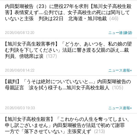
内田梨瑚被告（23）に懲役27年を求刑【旭川女子高校生殺
害】表情変えず‥‥公判では、女子高校生の死には関与して
いないと主張
判決は22日
北海道・旭川地裁
(46)
2026/06/08 12:20
ニュー速(嫌儲)
【旭川女子高生殺害事件】「どうか、あいつを、私の娘の望
む判決を下してください」法廷に響き渡る父親の訴え…裁
判員、傍聴席は涙
(137)
2026/06/08 14:22
ニュース速報+
【裁判】「うそは絶対についていないと…」内田梨瑚被告の
母親証言
涙を拭う様子も…旭川女子高校生殺人
(105)
2026/06/03 19:33
ニュース速報+
【旭川女子高校生殺害】「これからの人生を奪ってしまい、
申し訳ございません」内田梨瑚被告が法廷で初めて謝罪
一方で「落下させていない」主張変えず
(213)