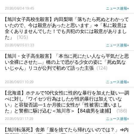
2026/06/04 19:45
ニュース速報+
【旭川女子高校生殺害】内田梨瑚「落ちたら死ぬとわかって
いたので、今は殺意があったと思います」⇒「私に殺意は
全くありませんでした！でも共犯の女には殺意がありまし
た」
(105)
2026/06/05 01:33
ニュース速報+
【旭川・女子高生殺害】「本当に死にたい人なら平気だと思
い全裸にさせた…」橋の上で恐がる少女の姿に「死ぬ気な
いじゃん」リコが公判で初めて語った主張
(124)
2026/06/01 10:29
ニュース速報+
【北海道】ホテルで10代女性に性的な暴行を加えた疑い―調
べに対し「ワイセツ行為はしたが性的暴行は加えていな
い」と容疑否認―１か月後に女性が「性被害に遭いまし
た」と警察に駆け込む＜旭川市＞【84歳男を逮捕】
(186)
2026/05/31 17:29
ニュース速報+
【旭川転落死】舎弟「服を捨てたら帰れないのでは？」⇒内