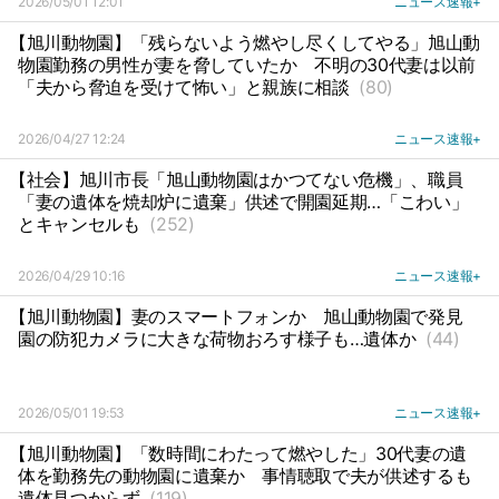
2026/05/01 12:01
ニュース速報+
【旭川動物園】「残らないよう燃やし尽くしてやる」旭山動
物園勤務の男性が妻を脅していたか
不明の30代妻は以前
「夫から脅迫を受けて怖い」と親族に相談
(80)
2026/04/27 12:24
ニュース速報+
【社会】旭川市長「旭山動物園はかつてない危機」、職員
「妻の遺体を焼却炉に遺棄」供述で開園延期…「こわい」
とキャンセルも
(252)
2026/04/29 10:16
ニュース速報+
【旭川動物園】妻のスマートフォンか
旭山動物園で発見
園の防犯カメラに大きな荷物おろす様子も…遺体か
(44)
2026/05/01 19:53
ニュース速報+
【旭川動物園】「数時間にわたって燃やした」30代妻の遺
体を勤務先の動物園に遺棄か
事情聴取で夫が供述するも
遺体見つからず
(119)