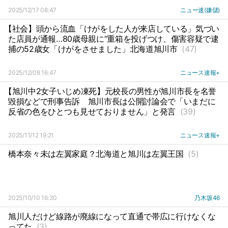
2025/12/17 08:47
ニュー速(嫌儲)
【社会】頭から流血「けがをした人が来店している」気づい
た店員が通報…80歳母親に“重箱を投げつけ、傷害容疑で逮
捕の52歳女「けがをさせました」北海道旭川市
(47)
2025/12/08 16:47
ニュース速報+
【旭川中2女子いじめ凍死】元校長の男性が旭川市長を名誉
毀損などで刑事告訴
旭川市長は公開討論会で「いまだに
反省の色をひとつも見せておりません」と発言
(39)
2025/11/12 19:21
ニュース速報+
橋本奈々未は左翼家庭？北海道と旭川は左翼王国
(5)
2025/10/10 16:30
乃木坂46
旭川人だけど線路が廃線になって直通で帯広に行けなくな
ってた
(3)