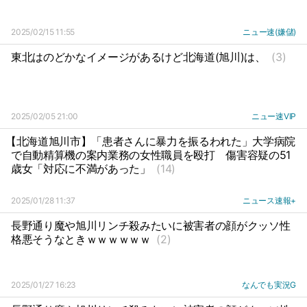
2025/02/15 11:55
ニュー速(嫌儲)
東北はのどかなイメージがあるけど北海道(旭川)は、
(3)
2025/02/05 21:00
ニュー速VIP
【北海道旭川市】「患者さんに暴力を振るわれた」大学病院
で自動精算機の案内業務の女性職員を殴打
傷害容疑の51
歳女「対応に不満があった」
(14)
2025/01/28 11:37
ニュース速報+
長野通り魔や旭川リンチ殺みたいに被害者の顔がクッソ性
格悪そうなときｗｗｗｗｗｗ
(2)
2025/01/27 16:23
なんでも実況G