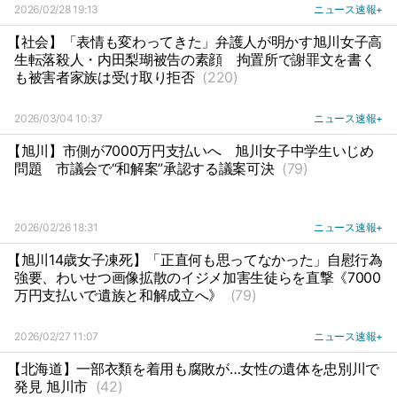
2026/02/28 19:13
ニュース速報+
【社会】「表情も変わってきた」弁護人が明かす旭川女子高
生転落殺人・内田梨瑚被告の素顔
拘置所で謝罪文を書く
も被害者家族は受け取り拒否
(220)
2026/03/04 10:37
ニュース速報+
【旭川】市側が7000万円支払いへ
旭川女子中学生いじめ
問題
市議会で“和解案”承認する議案可決
(79)
2026/02/26 18:31
ニュース速報+
【旭川14歳女子凍死】「正直何も思ってなかった」自慰行為
強要、わいせつ画像拡散のイジメ加害生徒らを直撃《7000
万円支払いで遺族と和解成立へ》
(79)
2026/02/27 11:07
ニュース速報+
【北海道】一部衣類を着用も腐敗が…女性の遺体を忠別川で
発見 旭川市
(42)