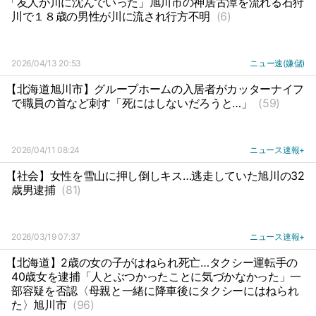
「友人が川に沈んでいった」旭川市の神居古潭を流れる石狩
川で１８歳の男性が川に流され行方不明
(6)
2026/04/13 20:53
ニュー速(嫌儲)
【北海道旭川市】グループホームの入居者がカッターナイフ
で職員の首など刺す「死にはしないだろうと…」
(59)
2026/04/11 08:24
ニュース速報+
【社会】女性を雪山に押し倒しキス…逃走していた旭川の32
歳男逮捕
(81)
2026/03/19 07:37
ニュース速報+
【北海道】2歳の女の子がはねられ死亡…タクシー運転手の
40歳女を逮捕「人とぶつかったことに気づかなかった」一
部容疑を否認〈母親と一緒に降車後にタクシーにはねられ
た〉旭川市
(96)