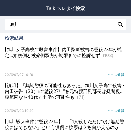
Talk スレタイ検索
search
検索結果
【旭川女子高校生殺害事件】内田梨瑚被告の懲役27年が確
定…弁護側と検察側双方が期限までに控訴せず
(103)
2026/07/07 10:29
ニュース速報+
【説明】「無期懲役の可能性もあった」旭川女子高生殺害・
内田被告（23）の“懲役27年”を元特捜部副部長は疑問視…
模範囚なら40代で出所の可能性も
(71)
2026/07/03 19:40
ニュース速報+
【旭川殺人事件に懲役27年】
「1人殺しただけでは無期懲
役にはできない」という慣例に検察は立ち向かえるのか