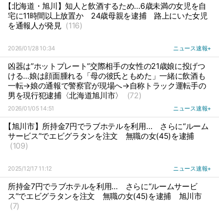
【北海道・旭川】知人と飲酒するため…6歳未満の女児を自
宅に11時間以上放置か
24歳母親を逮捕
路上にいた女児
を通報人が発見
(116)
2026/01/28 10:34
ニュース速報+
凶器は”ホットプレート”交際相手の女性の21歳娘に投げつ
ける…娘は顔面腫れる「母の彼氏ともめた」一緒に飲酒も
一転→娘の通報で警察官が現場へ→自称トラック運転手の
男を現行犯逮捕〈北海道旭川市〉
(72)
2026/01/05 14:51
ニュース速報+
【旭川市】所持金7円でラブホテルを利用…
さらに“ルーム
サービス”でエビグラタンを注文
無職の女(45)を逮捕
(109)
2025/12/17 11:12
ニュース速報+
所持金7円でラブホテルを利用…
さらに“ルームサービ
ス”でエビグラタンを注文
無職の女(45)を逮捕
旭川市
(7)