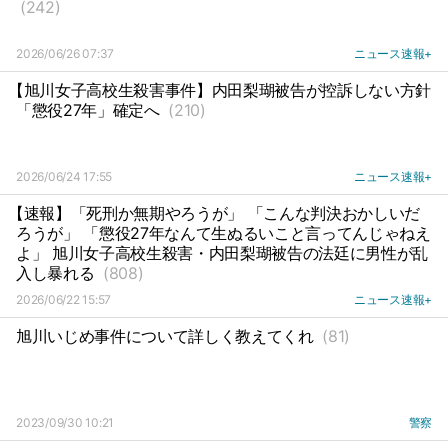
(242)
2026/06/26 07:37
ニュース速報+
【旭川女子高校生殺害事件】内田梨瑚被告が控訴しない方針
「懲役27年」確定へ
(210)
2026/06/24 17:55
ニュース速報+
【速報】「死刑か無期やろうが」 「こんな判決おかしいだ
ろうが」 「懲役27年なんて生ぬるいこと言ってんじゃねえ
よ」 旭川女子高校生殺害・内田梨瑚被告の法廷に男性が乱
入し暴れる
(808)
2026/06/22 15:57
ニュース速報+
旭川いじめ事件について詳しく教えてくれ
(81)
2023/09/30 10:21
警察