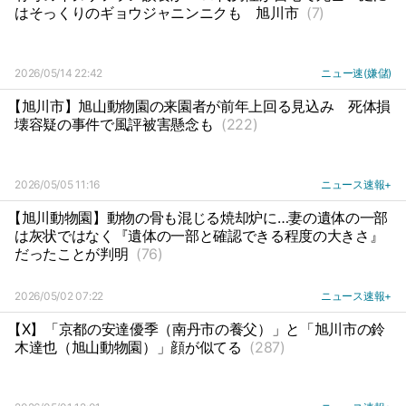
はそっくりのギョウジャニンニクも
旭川市
(7)
2026/05/14 22:42
ニュー速(嫌儲)
【旭川市】旭山動物園の来園者が前年上回る見込み
死体損
壊容疑の事件で風評被害懸念も
(222)
2026/05/05 11:16
ニュース速報+
【旭川動物園】動物の骨も混じる焼却炉に…妻の遺体の一部
は灰状ではなく『遺体の一部と確認できる程度の大きさ』
だったことが判明
(76)
2026/05/02 07:22
ニュース速報+
【X】「京都の安達優季（南丹市の養父）」と「旭川市の鈴
木達也（旭山動物園）」顔が似てる
(287)