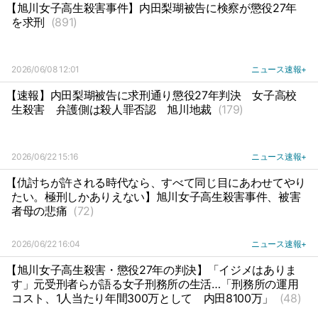
【旭川女子高生殺害事件】内田梨瑚被告に検察が懲役27年
を求刑
(891)
2026/06/08 12:01
ニュース速報+
【速報】内田梨瑚被告に求刑通り懲役27年判決
女子高校
生殺害
弁護側は殺人罪否認
旭川地裁
(179)
2026/06/22 15:16
ニュース速報+
【仇討ちが許される時代なら、すべて同じ目にあわせてやり
たい。極刑しかありえない】旭川女子高生殺害事件、被害
者母の悲痛
(72)
2026/06/22 16:04
ニュース速報+
【旭川女子高生殺害・懲役27年の判決】「イジメはありま
す」元受刑者らが語る女子刑務所の生活…「刑務所の運用
コスト、1人当たり年間300万として
内田8100万」
(48)