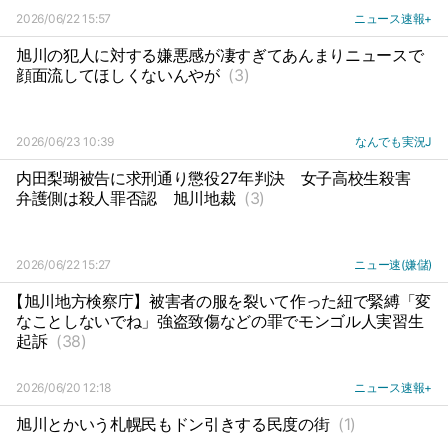
2026/06/22 15:57
ニュース速報+
旭川の犯人に対する嫌悪感が凄すぎてあんまりニュースで
顔面流してほしくないんやが
(3)
2026/06/23 10:39
なんでも実況J
内田梨瑚被告に求刑通り懲役27年判決
女子高校生殺害
弁護側は殺人罪否認
旭川地裁
(3)
2026/06/22 15:27
ニュー速(嫌儲)
【旭川地方検察庁】被害者の服を裂いて作った紐で緊縛「変
なことしないでね」強盗致傷などの罪でモンゴル人実習生
起訴
(38)
2026/06/20 12:18
ニュース速報+
旭川とかいう札幌民もドン引きする民度の街
(1)