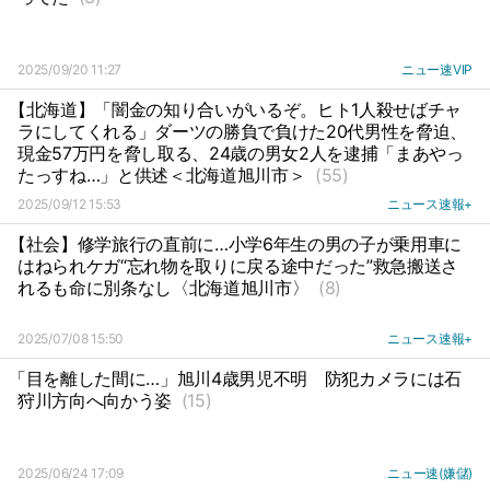
2025/09/20 11:27
ニュー速VIP
【北海道】「闇金の知り合いがいるぞ。ヒト1人殺せばチャ
ラにしてくれる」ダーツの勝負で負けた20代男性を脅迫、
現金57万円を脅し取る、24歳の男女2人を逮捕「まあやっ
たっすね…」と供述＜北海道旭川市＞
(55)
2025/09/12 15:53
ニュース速報+
【社会】修学旅行の直前に…小学6年生の男の子が乗用車に
はねられケガ“忘れ物を取りに戻る途中だった”救急搬送さ
れるも命に別条なし〈北海道旭川市〉
(8)
2025/07/08 15:50
ニュース速報+
「目を離した間に…」旭川4歳男児不明
防犯カメラには石
狩川方向へ向かう姿
(15)
2025/06/24 17:09
ニュー速(嫌儲)