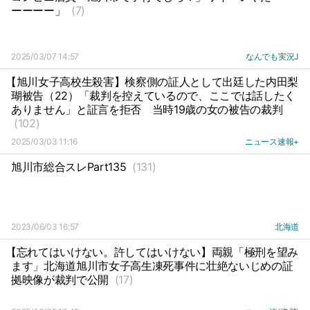
ーーーー」
(7)
2025/03/07 14:57
なんでも実況J
【旭川女子高校生殺害】検察側の証人として出廷した内田梨
瑚被告（22）「裁判を控えているので、ここでは話したく
ありません」と証言を拒否
当時19歳の女の被告の裁判
(102)
2025/03/03 11:16
ニュース速報+
旭川市総合スレPart135
(131)
2023/06/03 16:57
北海道
【忘れてはいけない。許してはいけない】両親「極刑を望み
ます」北海道旭川市女子高生凍死事件に壮絶ないじめの証
拠映像が裁判で公開
(17)