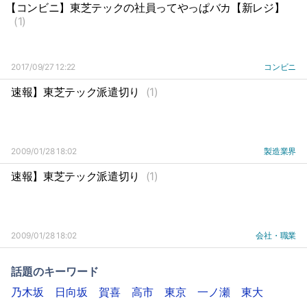
【コンビニ】東芝テックの社員ってやっぱバカ【新レジ】
(1)
2017/09/27 12:22
コンビニ
速報】東芝テック派遣切り
(1)
2009/01/28 18:02
製造業界
速報】東芝テック派遣切り
(1)
2009/01/28 18:02
会社・職業
話題のキーワード
乃木坂
日向坂
賀喜
高市
東京
一ノ瀬
東大