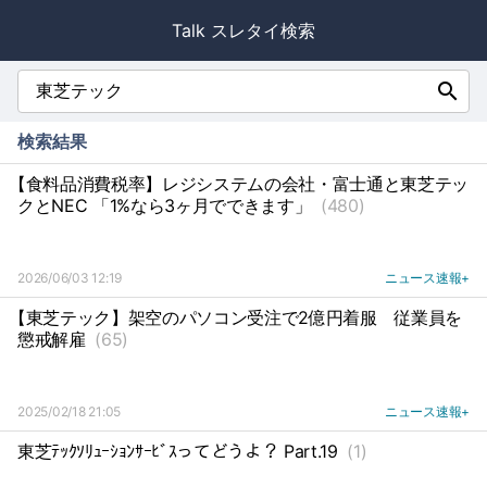
Talk スレタイ検索
search
検索結果
【食料品消費税率】レジシステムの会社・富士通と東芝テッ
クとNEC 「1%なら3ヶ月でできます」
(480)
2026/06/03 12:19
ニュース速報+
【東芝テック】架空のパソコン受注で2億円着服
従業員を
懲戒解雇
(65)
2025/02/18 21:05
ニュース速報+
東芝ﾃｯｸｿﾘｭｰｼｮﾝｻｰﾋﾞｽってどうよ？ Part.19
(1)