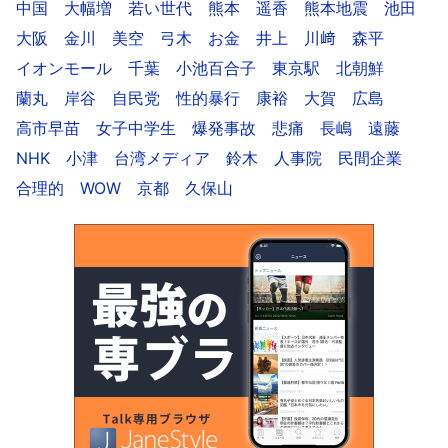
中国
大幅増
若い世代
熊本
遥香
熊本地震
池田
大阪
金川
美空
弓木
お金
井上
川﨑
森平
イオンモール
千葉
小池百合子
東京駅
北朝鮮
蘭丸
岸谷
自民党
性的暴行
康裕
大賀
広島
高市早苗
女子中学生
爆発事故
悲痛
長嶋
遠藤
NHK
小津
台湾メディア
鈴木
人事院
民間企業
合理的
WOW
京都
久保山