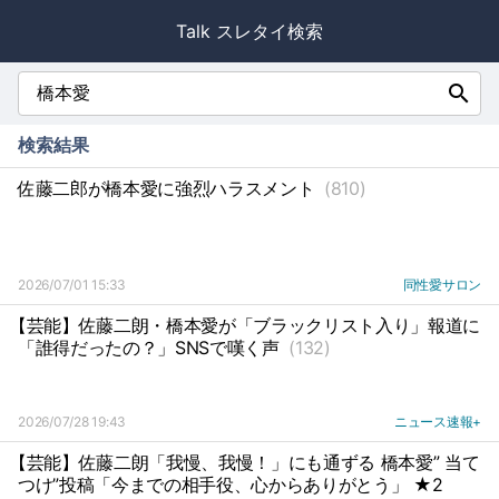
Talk スレタイ検索
search
検索結果
佐藤二郎が橋本愛に強烈ハラスメント
(810)
2026/07/01 15:33
同性愛サロン
【芸能】佐藤二朗・橋本愛が「ブラックリスト入り」報道に
「誰得だったの？」SNSで嘆く声
(132)
2026/07/28 19:43
ニュース速報+
【芸能】佐藤二朗「我慢、我慢！」にも通ずる 橋本愛” 当て
つけ”投稿「今までの相手役、心からありがとう」 ★2