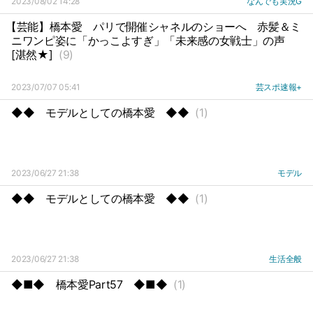
2023/08/02 14:28
なんでも実況G
【芸能】橋本愛
パリで開催シャネルのショーへ
赤髪＆ミ
ニワンピ姿に「かっこよすぎ」「未来感の女戦士」の声
[湛然★]
(9)
2023/07/07 05:41
芸スポ速報+
◆◆
モデルとしての橋本愛
◆◆
(1)
2023/06/27 21:38
モデル
◆◆
モデルとしての橋本愛
◆◆
(1)
2023/06/27 21:38
生活全般
◆■◆
橋本愛Part57
◆■◆
(1)