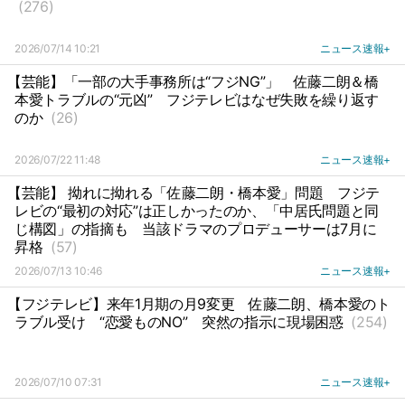
(276)
2026/07/14 10:21
ニュース速報+
【芸能】「一部の大手事務所は“フジNG”」
佐藤二朗＆橋
本愛トラブルの“元凶”
フジテレビはなぜ失敗を繰り返す
のか
(26)
2026/07/22 11:48
ニュース速報+
【芸能】 拗れに拗れる「佐藤二朗・橋本愛」問題
フジテ
レビの“最初の対応”は正しかったのか、「中居氏問題と同
じ構図」の指摘も
当該ドラマのプロデューサーは7月に
昇格
(57)
2026/07/13 10:46
ニュース速報+
【フジテレビ】来年1月期の月9変更
佐藤二朗、橋本愛のト
ラブル受け
“恋愛ものNO”
突然の指示に現場困惑
(254)
2026/07/10 07:31
ニュース速報+