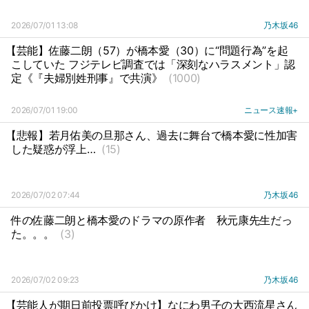
2026/07/01 13:08
乃木坂46
【芸能】佐藤二朗（57）が橋本愛（30）に“問題行為”を起
こしていた フジテレビ調査では「深刻なハラスメント」認
定《『夫婦別姓刑事』で共演》
(1000)
2026/07/01 19:00
ニュース速報+
【悲報】若月佑美の旦那さん、過去に舞台で橋本愛に性加害
した疑惑が浮上…
(15)
2026/07/02 07:44
乃木坂46
件の佐藤二朗と橋本愛のドラマの原作者
秋元康先生だっ
た。。。
(3)
2026/07/02 09:23
乃木坂46
【芸能人が期日前投票呼びかけ】なにわ男子の大西流星さん