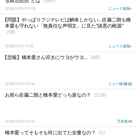
る政治思想”とは
(590)
2026/07/04 07:08
ニュース速報+
【問題】やっぱりフジテレビは解体しかない…佐藤二朗も橋
本愛も守れない「無責任な声明文」に見た"諸悪の根源"
(58)
2026/07/07 11:15
ニュース速報+
【悲報】橋本愛さん叩きにウヨがウヨ…
(46)
2026/07/03 22:18
ニュー速(嫌儲)
お前ら佐藤二朗と橋本愛どっち派なの？
(239)
2026/07/05 22:14
乃木坂46
橋本愛ってそもそも何に出てた女優なの？
(5)