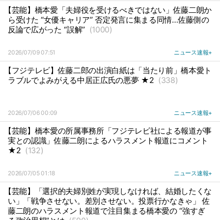
【芸能】橋本愛「夫婦役を受けるべきではない」佐藤二朗か
ら受けた “女優キャリア” 否定発言に集まる同情…佐藤側の
反論で広がった “誤解”
(1000)
2026/07/09 07:51
ニュース速報+
【フジテレビ】佐藤二郎の出演白紙は「当たり前」橋本愛ト
ラブルでよみがえる中居正広氏の悪夢 ★2
(338)
2026/07/06 00:09
ニュース速報+
【芸能】橋本愛の所属事務所「フジテレビ社による報道が事
実との認識」佐藤二朗によるハラスメント報道にコメント
★2
(132)
2026/07/05 01:18
ニュース速報+
【芸能】「選択的夫婦別姓が実現しなければ、結婚したくな
い」「戦争させない。差別させない。投票行かなきゃ」 佐
藤二朗のハラスメント報道で注目集まる橋本愛の “強すぎ