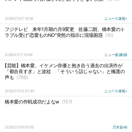
2026/07/07 18:59
ニュース速報+
フジテレビ
来年1月期の月9変更
佐藤二朗、橋本愛のト
ラブル受け“恋愛ものNO”突然の指示に現場困惑
(10)
2026/07/11 19:49
ニュー速(嫌儲)
【芸能】橋本愛、イケメン俳優と抱き合う過去の出演作が
「都合良すぎ」と波紋
「そういう話じゃない」と擁護の
声も
(786)
2026/07/03 07:40
ニュース速報+
橋本愛の作戦成功だよなw
(157)
2026/07/08 09:00
乃木坂46