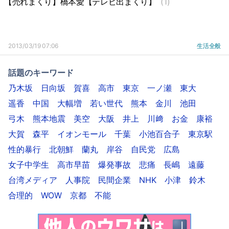
【売れまくり】橋本愛【テレビ出まくり】
(1)
2013/03/19 07:06
生活全般
話題のキーワード
乃木坂
日向坂
賀喜
高市
東京
一ノ瀬
東大
遥香
中国
大幅増
若い世代
熊本
金川
池田
弓木
熊本地震
美空
大阪
井上
川﨑
お金
康裕
大賀
森平
イオンモール
千葉
小池百合子
東京駅
性的暴行
北朝鮮
蘭丸
岸谷
自民党
広島
女子中学生
高市早苗
爆発事故
悲痛
長嶋
遠藤
台湾メディア
人事院
民間企業
NHK
小津
鈴木
合理的
WOW
京都
不能