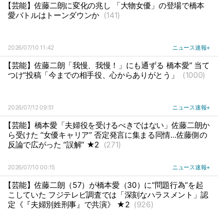
【芸能】佐藤二朗に変化の兆し 「大物女優」の登場で橋本
愛バトルはトーンダウンか
(141)
2026/07/10 11:42
ニュース速報+
【芸能】佐藤二朗「我慢、我慢！」にも通ずる 橋本愛” 当て
つけ”投稿「今までの相手役、心からありがとう」
(1000)
2026/07/12 09:51
ニュース速報+
【芸能】橋本愛「夫婦役を受けるべきではない」佐藤二朗か
ら受けた “女優キャリア” 否定発言に集まる同情…佐藤側の
反論で広がった “誤解” ★2
(271)
2026/07/10 00:15
ニュース速報+
【芸能】佐藤二朗（57）が橋本愛（30）に“問題行為”を起
こしていた フジテレビ調査では「深刻なハラスメント」認
定《『夫婦別姓刑事』で共演》 ★2
(926)