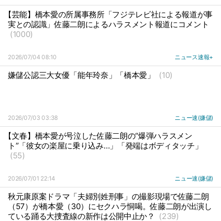
【芸能】橋本愛の所属事務所「フジテレビ社による報道が事
実との認識」佐藤二朗によるハラスメント報道にコメント
(1000)
2026/07/04 08:10
ニュース速報+
嫌儲公認三大女優「能年玲奈」「橋本愛」
(10)
2026/07/03 03:38
ニュー速(嫌儲)
【文春】橋本愛が号泣した佐藤二朗の“爆弾ハラスメン
ト”「彼女の楽屋に乗り込み…」「発端はボディタッチ」
(55)
2026/07/01 22:14
ニュー速(嫌儲)
秋元康原案ドラマ「夫婦別姓刑事」の撮影現場で佐藤二朗
（57）が橋本愛（30）にセクハラ恫喝。佐藤二朗が出演し
ている踊る大捜査線の新作は公開中止か？
(239)