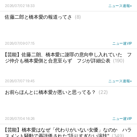
2026/07/02 18:33
ニュース速報+
佐藤二郎と橋本愛の報道ってさ
(8)
2026/07/09 07:15
ニュー速VIP
【芸能】佐藤二朗、橋本愛に謝罪の意向申し入れていた
フ
ジ仲介も橋本愛側と合意至らず
フジが詳細公表
(190)
2026/07/07 19:45
ニュース速報+
お前らほんとに橋本愛が悪いと思ってる？
(22)
2026/07/04 16:26
ニュー速VIP
【芸能】橋本愛はなぜ「代わりがいない女優」なのか
ハラ
スメント騒動で再評価された"語りすぎない演技"
(349)