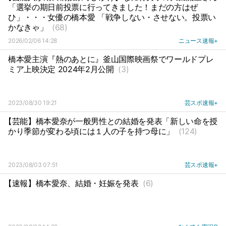
「選挙の期日前投票に行ってきました！まだの方はぜ
ひ」・・・女優の橋本愛 「戦争しない・させない。投票い
かなきゃ」
(68)
2026/02/06 14:28
ニュース速報+
橋本愛主演『熱のあとに』釜山国際映画祭でワールドプレ
ミア上映決定 2024年2月公開
(3)
2023/08/30 19:21
芸スポ速報+
【芸能】橋本愛奈が一般男性との結婚を発表「新しい命を授
かり季節が変わる頃には１人の子を持つ母に」
(124)
2023/08/03 07:51
芸スポ速報+
【速報】橋本愛奈、結婚・妊娠を発表
(6)