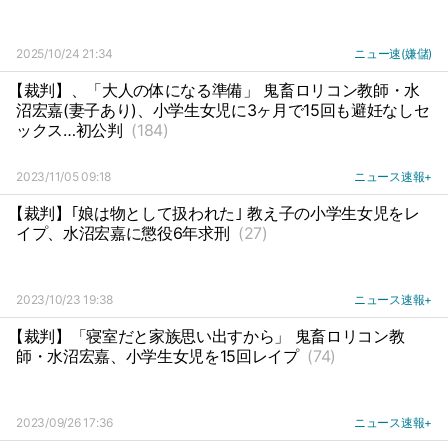
2025/10/24 21:34
ニュー速(嫌儲)
【裁判】、「大人の体になる準備」 鬼畜ロリコン教師・水
沼宏嘉(妻子あり)、小学生女児に3ヶ月で15回も避妊なしセ
ックス…初公判
(184)
2023/11/05 09:18
ニュース速報+
【裁判】｢娘は物として扱われた｣ 教え子の小学生女児をレ
イプ、水沼宏嘉に懲役6年求刑
(27)
2023/10/23 19:38
ニュース速報+
【裁判】「寝室だと家族思い出すから」 鬼畜ロリコン教
師・水沼宏嘉、小学生女児を15回レイプ
(74)
2023/09/26 17:36
ニュース速報+