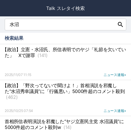
Talk スレタイ検索
search
検索結果
【政治】立憲・水沼氏、所信表明でのヤジ「礼節を欠いてい
た」
Xで謝罪
(141)
2025/11/07 11:15
ニュース速報+
【政治】「野次ってないで聞けよ！」首相演説を邪魔し
た“水沼秀幸議員”に「行儀悪い」5000件超のコメント殺到
(462)
2025/10/25 07:54
ニュース速報+
首相所信表明演説を邪魔した“ヤジ立憲民主党 水沼議員”に
5000件超のコメント殺到w
(14)