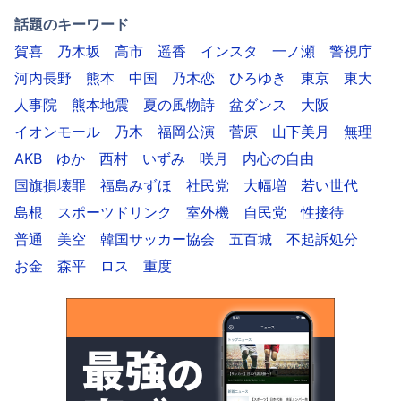
話題のキーワード
賀喜
乃木坂
高市
遥香
インスタ
一ノ瀬
警視庁
河内長野
熊本
中国
乃木恋
ひろゆき
東京
東大
人事院
熊本地震
夏の風物詩
盆ダンス
大阪
イオンモール
乃木
福岡公演
菅原
山下美月
無理
AKB
ゆか
西村
いずみ
咲月
内心の自由
国旗損壊罪
福島みずほ
社民党
大幅増
若い世代
島根
スポーツドリンク
室外機
自民党
性接待
普通
美空
韓国サッカー協会
五百城
不起訴処分
お金
森平
ロス
重度