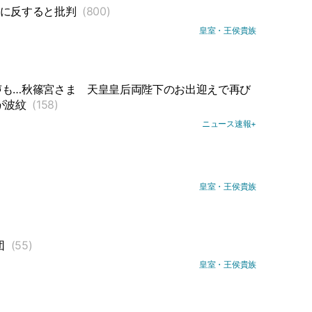
離に反すると批判
(800)
皇室・王侯貴族
声も…秋篠宮さま
天皇皇后両陛下のお出迎えで再び
が波紋
(158)
ニュース速報+
皇室・王侯貴族
団
(55)
皇室・王侯貴族