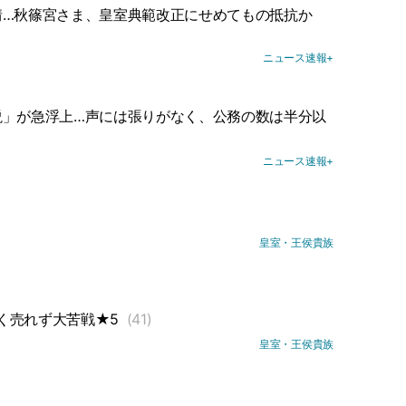
情…秋篠宮さま、皇室典範改正にせめてもの抵抗か
ニュース速報+
説」が急浮上…声には張りがなく、公務の数は半分以
ニュース速報+
皇室・王侯貴族
く売れず大苦戦★5
(41)
皇室・王侯貴族