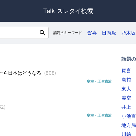
Talk スレタイ検索
search
賀喜
日向坂
乃木坂
話題のキーワード
話題の
賀喜
たら日本はどうなる
(808)
康裕
皇室・王侯貴族
東大
美空
52)
井上
皇室・王侯貴族
小池百
地方局
川﨑