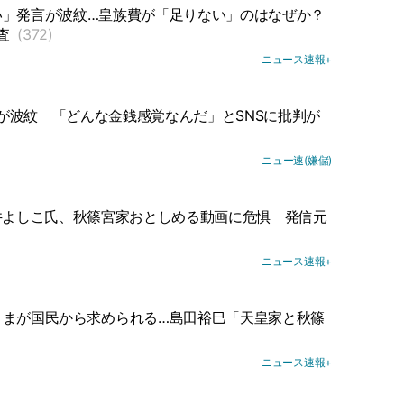
い」発言が波紋…皇族費が「足りない」のはなぜか？
査
(372)
ニュース速報+
が波紋
「どんな金銭感覚なんだ」とSNSに批判が
ニュー速(嫌儲)
井よしこ氏、秋篠宮家おとしめる動画に危惧
発信元
ニュース速報+
さまが国民から求められる…島田裕巳「天皇家と秋篠
ニュース速報+