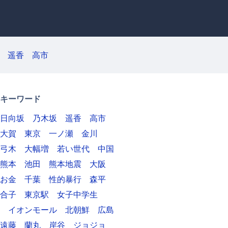
遥香
高市
キーワード
日向坂
乃木坂
遥香
高市
大賀
東京
一ノ瀬
金川
弓木
大幅増
若い世代
中国
熊本
池田
熊本地震
大阪
お金
千葉
性的暴行
森平
合子
東京駅
女子中学生
イオンモール
北朝鮮
広島
遠藤
蘭丸
岸谷
ジョジョ