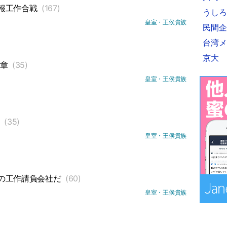
報工作合戦
(167)
うしろ
皇室・王侯貴族
民間企
台湾メ
京大
終章
(35)
皇室・王侯貴族
散
(35)
皇室・王侯貴族
の工作請負会社だ
(60)
皇室・王侯貴族