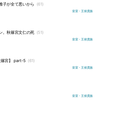
雅子が全て悪いから
(61)
皇室・王侯貴族
ン。秋篠宮文仁の死
(51)
皇室・王侯貴族
】 part-5
(61)
皇室・王侯貴族
皇室・王侯貴族