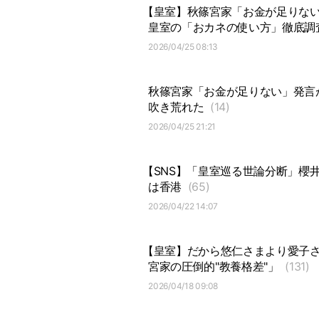
【皇室】秋篠宮家「お金が足りな
皇室の「おカネの使い方」徹底調
2026/04/25 08:13
秋篠宮家「お金が足りない」発言
吹き荒れた
(14)
2026/04/25 21:21
【SNS】「皇室巡る世論分断」櫻
は香港
(65)
2026/04/22 14:07
【皇室】だから悠仁さまより愛子
宮家の圧倒的"教養格差"」
(131)
2026/04/18 09:08