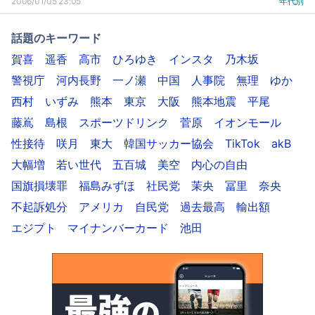
2006/01/05 23:05
年代別
話題のキーワード
賀喜
遥香
高市
ひろゆき
インスタ
乃木坂
警視庁
河内長野
一ノ瀬
中国
人事院
無理
ゆか
西村
いずみ
熊本
東京
大阪
熊本地震
平尾
藤嶌
島根
スポーツドリンク
菅原
イオンモール
性接待
咲月
東大
韓国サッカー協会
TikTok
akB
大幅増
若い世代
五百城
美空
内心の自由
国旗損壊罪
福島みずほ
社民党
茉央
冨里
奈央
不起訴処分
アメリカ
自民党
過去最高
輸出額
エジプト
マイナンバーカード
池田