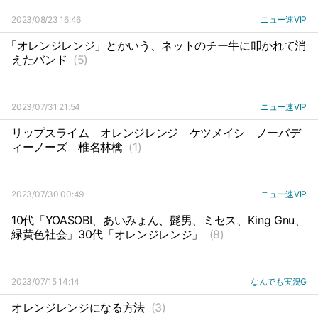
2023/08/23 16:46
ニュー速VIP
「オレンジレンジ」とかいう、ネットのチー牛に叩かれて消
えたバンド
(5)
2023/07/31 21:54
ニュー速VIP
リップスライム
オレンジレンジ
ケツメイシ
ノーバデ
ィーノーズ
椎名林檎
(1)
2023/07/30 00:49
ニュー速VIP
10代「YOASOBI、あいみょん、髭男、ミセス、King Gnu、
緑黄色社会」30代「オレンジレンジ」
(8)
2023/07/15 14:14
なんでも実況G
オレンジレンジになる方法
(3)