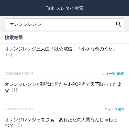
Talk スレタイ検索
search
検索結果
オレンジレンジ三大曲「以心電信」「小さな恋のうた」
(16)
2026/05/03 23:05
ニュー速(嫌儲)
オレンジレンジが現代に居たらJ-POP界で天下取ってたよ
な
(11)
2026/01/23 07:20
ニュース速報
オレンジレンジってさぁ
あれただの人間なんじゃねぇ
の？
(5)