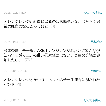
2025/12/29 14:27
なんでも実況J
オレンジレンジが紅白に出るのは感慨深いな。おそらく最
後の紅白になるだろうけど
(8)
2025/11/14 21:47
乃木坂46
弓木奈於「モー娘。AKBオレンジレンジみたいに皆んなが
知ってる盛り上がる曲が乃木坂にはない。楽曲の会議に参
加したい」
(763)
2025/09/05 21:35
乃木坂46
オレンジレンジとかいう、ネットのチー牛連合に潰された
バンド
(1)
2025/08/07 01:14
なんでも実況J