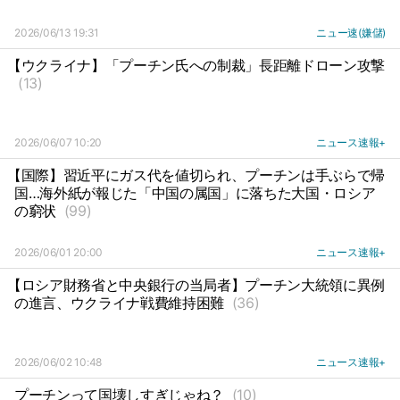
2026/06/13 19:31
ニュー速(嫌儲)
【ウクライナ】「プーチン氏への制裁」長距離ドローン攻撃
(13)
2026/06/07 10:20
ニュース速報+
【国際】習近平にガス代を値切られ、プーチンは手ぶらで帰
国…海外紙が報じた「中国の属国」に落ちた大国・ロシア
の窮状
(99)
2026/06/01 20:00
ニュース速報+
【ロシア財務省と中央銀行の当局者】プーチン大統領に異例
の進言、ウクライナ戦費維持困難
(36)
2026/06/02 10:48
ニュース速報+
プーチンって国壊しすぎじゃね？
(10)