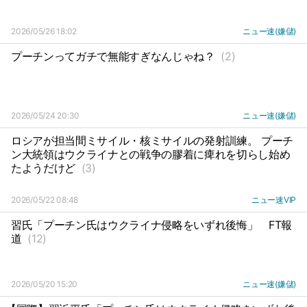
2026/05/26 18:02
ニュー速(嫌儲)
プーチンってガチで無能すぎなんじゃね？
(2)
2026/05/24 20:30
ニュー速(嫌儲)
ロシアが担当間ミサイル・核ミサイルの発射訓練。 プーチ
ン大統領はウクライナとの戦争の膠着に痺れを切らし始め
たようだけど
(3)
2026/05/22 08:48
ニュー速VIP
習氏「プーチン氏はウクライナ侵略をいずれ後悔」
FT報
道
(12)
2026/05/20 15:20
ニュー速(嫌儲)