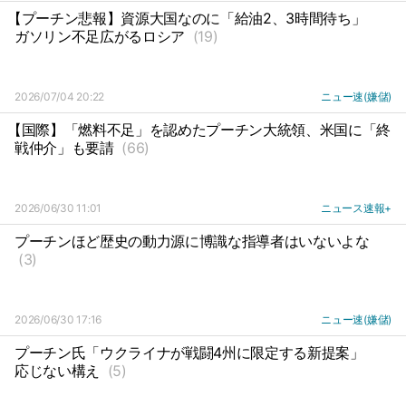
【プーチン悲報】資源大国なのに「給油2、3時間待ち」
ガソリン不足広がるロシア
(19)
2026/07/04 20:22
ニュー速(嫌儲)
【国際】「燃料不足」を認めたプーチン大統領、米国に「終
戦仲介」も要請
(66)
2026/06/30 11:01
ニュース速報+
プーチンほど歴史の動力源に博識な指導者はいないよな
(3)
2026/06/30 17:16
ニュー速(嫌儲)
プーチン氏「ウクライナが戦闘4州に限定する新提案」
応じない構え
(5)