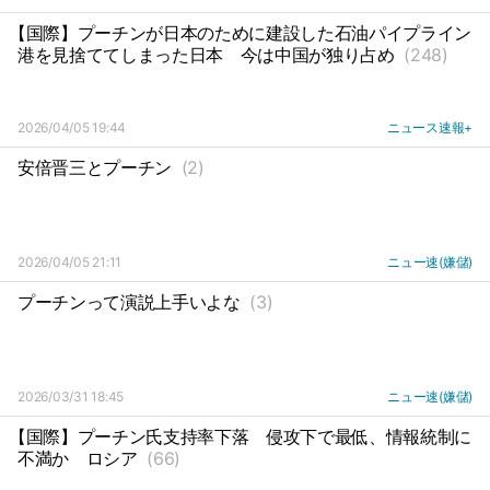
【国際】プーチンが日本のために建設した石油パイプライン
港を見捨ててしまった日本
今は中国が独り占め
(248)
2026/04/05 19:44
ニュース速報+
安倍晋三とプーチン
(2)
2026/04/05 21:11
ニュー速(嫌儲)
プーチンって演説上手いよな
(3)
2026/03/31 18:45
ニュー速(嫌儲)
【国際】プーチン氏支持率下落
侵攻下で最低、情報統制に
不満か
ロシア
(66)