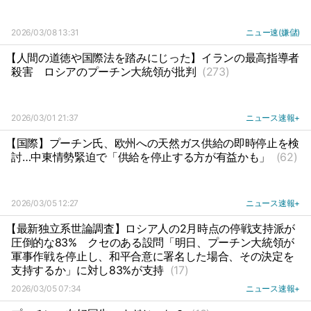
2026/03/08 13:31
ニュー速(嫌儲)
【人間の道徳や国際法を踏みにじった】イランの最高指導者
殺害
ロシアのプーチン大統領が批判
(273)
2026/03/01 21:37
ニュース速報+
【国際】プーチン氏、欧州への天然ガス供給の即時停止を検
討…中東情勢緊迫で「供給を停止する方が有益かも」
(62)
2026/03/05 12:27
ニュース速報+
【最新独立系世論調査】ロシア人の2月時点の停戦支持派が
圧倒的な83%
クセのある設問「明日、プーチン大統領が
軍事作戦を停止し、和平合意に署名した場合、その決定を
支持するか」に対し83%が支持
(17)
2026/03/05 07:34
ニュース速報+