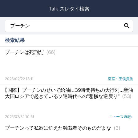
Talk スレタイ検索
search
検索結果
プーチンは死刑だ
(66)
2023/02/22 18:11
皇室・王侯貴族
【国際】プーチンのせいで給油に39時間待ちの大行列…産油
大国ロシアで起きているソ連時代への"悲惨な逆戻り"
(53)
2026/07/31 10:51
ニュース速報+
プーチンって私欲に飢えた独裁者そのものだよな
(3)