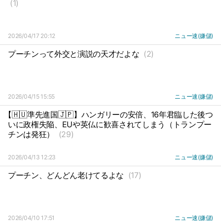
(1)
2026/04/17 20:12
ニュー速(嫌儲)
プーチンって外交と演説の天才だよな
(2)
2026/04/15 15:55
ニュー速(嫌儲)
【🇭🇺準先進国🇯🇵】ハンガリーの安倍、16年君臨した後つ
いに政権失陥、EUや英仏に歓喜されてしまう（トランプー
チンは発狂）
(29)
2026/04/13 12:23
ニュー速(嫌儲)
プーチン、どんどん老けてるよな
(17)
2026/04/10 17:51
ニュー速(嫌儲)