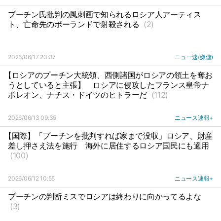
プーチン氏批判の風刺画で知られるロシア人アーティス
ト、亡命先のポーランドで射殺される
(2)
2026/06/17 23:37
ニュー速(嫌儲)
【ロシアのプーチン大統領、西側諸国がロシアの領土を奪お
うとしていると主張】
ロシアに侵攻したフランス皇帝ナ
ポレオン、ナチス・ドイツのヒトラーだ
(112)
2026/06/13 09:35
ニュース速報+
【国際】「プーチンを批判すれば家まで没収」ロシア、財産
差し押さえ法を施行
海外に居住するロシア国民にも適用
(100)
2026/06/12 10:55
ニュース速報+
プーチンの判断ミスでロシアは終わりに向かってるよな
(3)