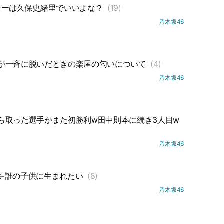
サーは久保史緒里でいいよな？
(19)
乃木坂46
が一斉に脱いだときの楽屋の匂いについて
(4)
乃木坂46
ら取った選手がまた初勝利w田中則本に続き3人目w
乃木坂46
←誰の子供に生まれたい
(8)
乃木坂46