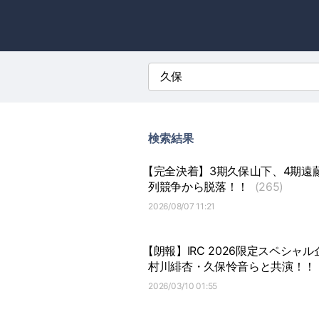
検索結果
【完全決着】3期久保山下、4期遠
列競争から脱落！！
(265)
2026/08/07 11:21
【朗報】IRC 2026限定スペシャ
村川緋杏・久保怜音らと共演！！
2026/03/10 01:55