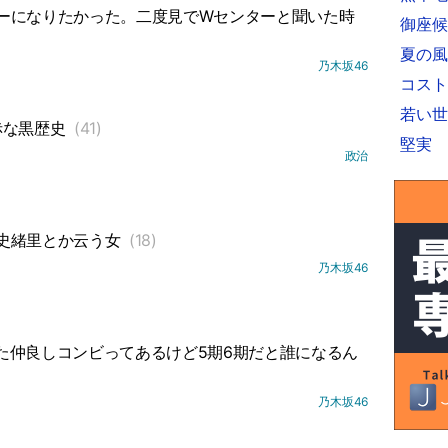
ーになりたかった。二度見でWセンターと聞いた時
御座候
夏の風
乃木坂46
コスト
若い世
赤な黒歴史
(41)
堅実
政治
史緒里とか云う女
(18)
乃木坂46
た仲良しコンビってあるけど5期6期だと誰になるん
乃木坂46