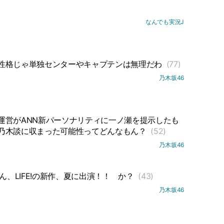
なんでも実況J
性格じゃ単独センターやキャプテンは無理だわ
(77)
乃木坂46
運営がANN新パーソナリティに一ノ瀬を提示したも
乃木談に収まった可能性ってどんなもん？
(52)
乃木坂46
ん、LIFE!の新作、夏に出演！！
か？
(43)
乃木坂46