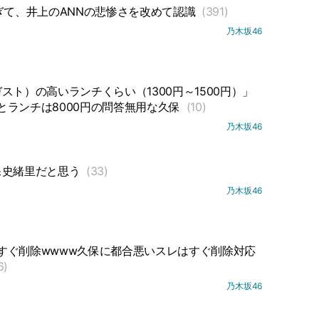
ぎて、井上のANNの悲惨さを改めて認識
(391)
乃木坂46
ト）の高いランチくらい（1300円～1500円）」
とランチは8000円の問答無用な久保
(10)
乃木坂46
保史緒里だと思う
(33)
乃木坂46
すぐ削除wwww久保に都合悪いスレはすぐ削除対応
6)
乃木坂46