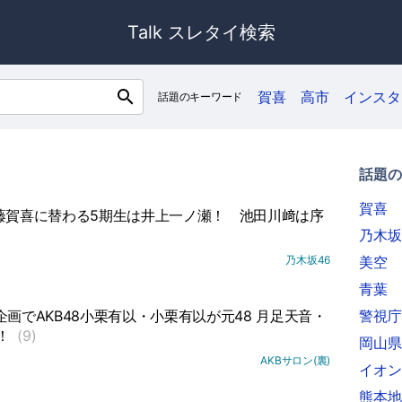
Talk スレタイ検索
search
賀喜
高市
インスタ
話題のキーワード
話題の
賀喜
藤賀喜に替わる5期生は井上一ノ瀬！
池田川﨑は序
乃木坂
乃木坂46
美空
青葉
ル企画でAKB48小栗有以・小栗有以が元48 月足天音・
警視庁
！
(9)
岡山県
AKBサロン(裏)
イオン
熊本地