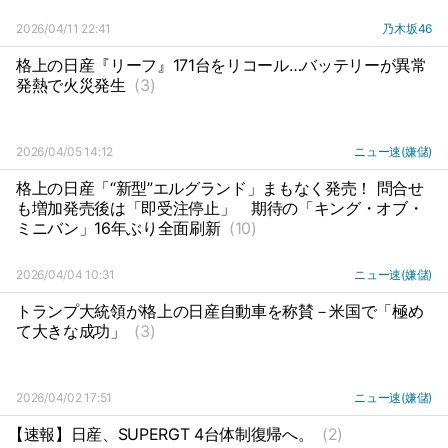
2026/04/11 22:41
乃木坂46
格上の日産『リーフ』171台をリコール…バッテリーが異常
発熱で火災発生
(3)
2026/04/05 14:12
ニュー速(嫌儲)
格上の日産「“新型”エルグランド」まもなく発売！ 問合せ
も増加発売後は「即受注停止」
期待の「キング・オブ・
ミニバン」16年ぶり全面刷新
(10)
2026/04/04 10:31
ニュー速(嫌儲)
トランプ大統領が格上の日産自動車を称賛－米国で「極め
て大きな成功」
(3)
2026/04/02 17:51
ニュー速(嫌儲)
【速報】日産、SUPERGT 4台体制復帰へ。
(2)