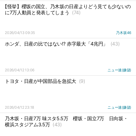
【怪挙】櫻坂の国立、乃木坂の日産よりどう見ても少ないの
に7万人動員と発表してしまう
(74)
2026/04/13 09:35
乃木坂46
ホンダ、日産の比ではない!? 赤字最大「4兆円」
(43)
2026/04/12 13:06
ニュー速(嫌儲)
トヨタ・日産が中国部品を急拡大
(9)
2026/04/12 23:18
ニュー速(嫌儲)
乃木坂・日産7万 味スタ5.5万
櫻坂・国立7万
日向坂・
横浜スタジアム3.5万
(43)