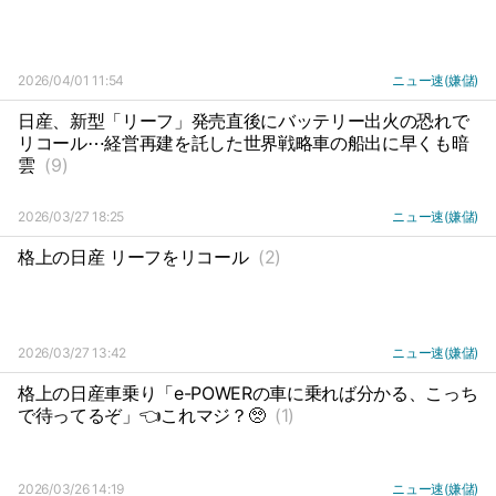
2026/04/01 11:54
ニュー速(嫌儲)
日産、新型「リーフ」発売直後にバッテリー出火の恐れで
リコール⋯経営再建を託した世界戦略車の船出に早くも暗
雲
(9)
2026/03/27 18:25
ニュー速(嫌儲)
格上の日産 リーフをリコール
(2)
2026/03/27 13:42
ニュー速(嫌儲)
格上の日産車乗り「e-POWERの車に乗れば分かる、こっち
で待ってるぞ」👈これマジ？🥺
(1)
2026/03/26 14:19
ニュー速(嫌儲)