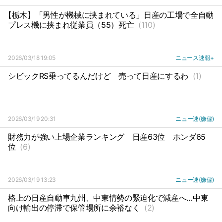
【栃木】「男性が機械に挟まれている」日産の工場で全自動
プレス機に挟まれ従業員（55）死亡
(110)
2026/03/18 19:05
ニュース速報+
シビックRS乗ってるんだけど
売って日産にするわ
(1)
2026/03/19 20:31
ニュー速(嫌儲)
財務力が強い上場企業ランキング
日産63位
ホンダ65
位
(6)
2026/03/19 13:23
ニュー速(嫌儲)
格上の日産自動車九州、中東情勢の緊迫化で減産へ…中東
向け輸出の停滞で保管場所に余裕なく
(2)