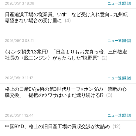
2026/05/13 18:06
ニュー速(嫌儲)
日産追浜工場の従業員、いすゞなど受け入れ意向…九州転
籍望まない場合の受け皿に
(4)
2026/05/13 08:21
ニュー速(嫌儲)
《ホンダ損失1.3兆円》「日産よりもお先真っ暗」三部敏宏
社長の〈脱エンジン〉がもたらした“焼野原”
(2)
2026/05/13 11:17
ニュー速(嫌儲)
格上の日産EV技術の第3世代リーフ×ホンダの「禁断の心
臓交換」
提携のウワサはいまだ燻り続ける!?
(3)
2026/05/11 12:44
ニュー速(嫌儲)
中国BYD、格上の旧日産工場の買収交渉が大詰め
(12)