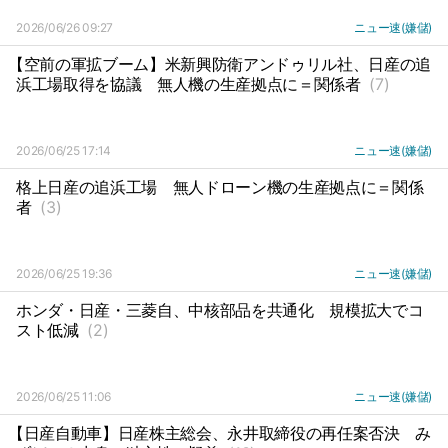
2026/06/26 09:27
ニュー速(嫌儲)
【空前の軍拡ブーム】米新興防衛アンドゥリル社、日産の追
浜工場取得を協議
無人機の生産拠点に＝関係者
(7)
2026/06/25 17:14
ニュー速(嫌儲)
格上日産の追浜工場
無人ドローン機の生産拠点に＝関係
者
(3)
2026/06/25 19:36
ニュー速(嫌儲)
ホンダ・日産・三菱自、中核部品を共通化
規模拡大でコ
スト低減
(2)
2026/06/25 11:06
ニュー速(嫌儲)
【日産自動車】日産株主総会、永井取締役の再任案否決
み