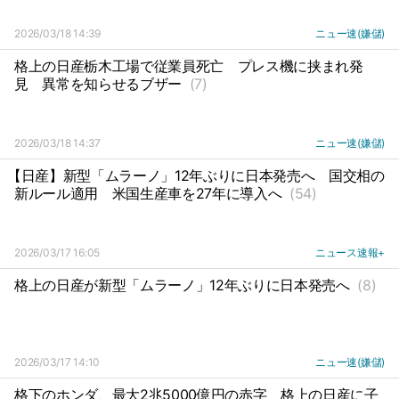
2026/03/18 14:39
ニュー速(嫌儲)
格上の日産栃木工場で従業員死亡
プレス機に挟まれ発
見
異常を知らせるブザー
(7)
2026/03/18 14:37
ニュー速(嫌儲)
【日産】新型「ムラーノ」12年ぶりに日本発売へ
国交相の
新ルール適用
米国生産車を27年に導入へ
(54)
2026/03/17 16:05
ニュース速報+
格上の日産が新型「ムラーノ」12年ぶりに日本発売へ
(8)
2026/03/17 14:10
ニュー速(嫌儲)
格下のホンダ、最大2兆5000億円の赤字
格上の日産に子