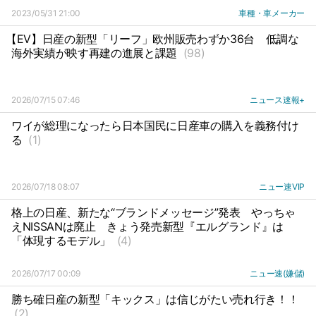
2023/05/31 21:00
車種・車メーカー
【EV】日産の新型「リーフ」欧州販売わずか36台
低調な
海外実績が映す再建の進展と課題
(98)
2026/07/15 07:46
ニュース速報+
ワイが総理になったら日本国民に日産車の購入を義務付け
る
(1)
2026/07/18 08:07
ニュー速VIP
格上の日産、新たな“ブランドメッセージ”発表
やっちゃ
えNISSANは廃止
きょう発売新型『エルグランド』は
「体現するモデル」
(4)
2026/07/17 00:09
ニュー速(嫌儲)
勝ち確日産の新型「キックス」は信じがたい売れ行き！！
(2)