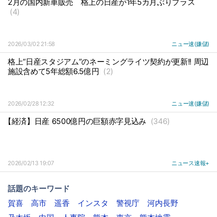
2月の国内新車販売
格上の日産が1年5カ月ぶりプラス
(4)
2026/03/02 21:58
ニュー速(嫌儲)
格上“日産スタジアム”のネーミングライツ契約が更新!! 周辺
施設含めて5年総額6.5億円
(2)
2026/02/28 12:32
ニュー速(嫌儲)
【経済】日産 6500億円の巨額赤字見込み
(346)
2026/02/13 19:07
ニュース速報+
話題のキーワード
賀喜
高市
遥香
インスタ
警視庁
河内長野