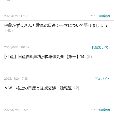
2026/07/15 17:35
ニュー速(嫌儲)
伊藤かずえさんと愛車の日産シーマについて語りましょう
(40)
2026/06/20 06:02
同性愛サロン
【生産】日産自動車九州&車体九州【第一】14
(5)
2022/11/24 17:28
アルバイト
ＶＷ、格上の日産と提携交渉
独報道
(2)
2026/07/10 12:25
ニュー速(嫌儲)