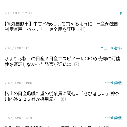
2023/06/12 12:03
車
【電気自動車】中古EV安心して買えるように…日産が独自
制度運用、バッテリー健全度を証明
(41)
2026/03/07 11:13
ニュース速報+
さよなら格上の日産？日産エスピノーサCEOが売却の可能
性を否定しなかった発言が話題に
(7)
2026/03/08 11:00
ニュー速(嫌儲)
格上の日産退職希望の従業員に関心…「ぜひほしい」神奈
川内外２２５社が採用意向
(8)
2026/03/03 16:01
ニュー速(嫌儲)