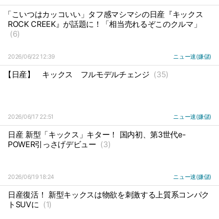
「こいつはカッコいい」タフ感マシマシの日産『キックス
ROCK CREEK』が話題に！「相当売れるぞこのクルマ」
(6)
2026/06/22 12:39
ニュー速(嫌儲)
【日産】
キックス
フルモデルチェンジ
(35)
2026/06/17 22:51
ニュー速(嫌儲)
日産 新型「キックス」キター！ 国内初、第3世代e-
POWER引っさげデビュー
(3)
2026/06/19 18:24
ニュー速(嫌儲)
日産復活！ 新型キックスは物欲を刺激する上質系コンパク
トSUVに
(1)