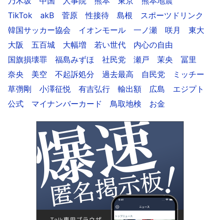
乃木坂
中国
人事院
熊本
東京
熊本地震
TikTok
akB
菅原
性接待
島根
スポーツドリンク
韓国サッカー協会
イオンモール
一ノ瀬
咲月
東大
大阪
五百城
大幅増
若い世代
内心の自由
国旗損壊罪
福島みずほ
社民党
瀬戸
茉央
冨里
奈央
美空
不起訴処分
過去最高
自民党
ミッチー
草彅剛
小澤征悦
有吉弘行
輸出額
広島
エジプト
公式
マイナンバーカード
鳥取地検
お金