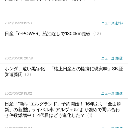
2026/05/28 19:53
ニュース速報+
日産「e-POWER」給油なしで1300km走破
(12)
2026/05/30 20:59
ニュー速(嫌儲)
ホンダ、遠い黒字化
「格上日産との提携に現実味」SBI証
券遠藤氏
(2)
2026/05/29 19:02
ニュー速(嫌儲)
日産「“新型”エルグランド」予約開始！ 16年ぶり「全面刷
新」の新型はライバル車“アルヴェル”より強めで問い合わ
せ件数爆増中！ 4代目はどう進化した？
(1)