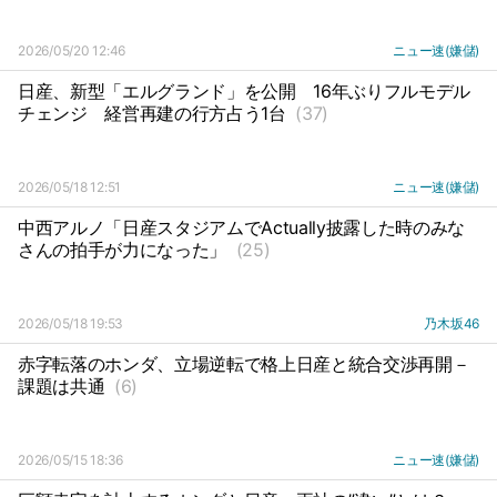
2026/05/20 12:46
ニュー速(嫌儲)
日産、新型「エルグランド」を公開
16年ぶりフルモデル
チェンジ
経営再建の行方占う1台
(37)
2026/05/18 12:51
ニュー速(嫌儲)
中西アルノ「日産スタジアムでActually披露した時のみな
さんの拍手が力になった」
(25)
2026/05/18 19:53
乃木坂46
赤字転落のホンダ、立場逆転で格上日産と統合交渉再開－
課題は共通
(6)
2026/05/15 18:36
ニュー速(嫌儲)