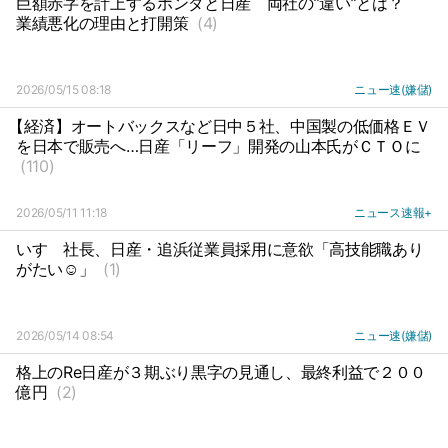
巨額赤字を計上するホンダと日産
両社の”違い”とは？
業績悪化の理由と打開策
(4)
2026/05/15 08:18
ニュー速(嫌儲)
【経済】オートバックスなど日中５社、中国製の低価格ＥＶ
を日本で販売へ…日産「リーフ」開発の山本氏がＣＴＯに
(110)
2026/05/11 11:18
ニュース速報+
いすゞ社長、日産・追浜従業員採用に意欲「高技能職あり
がたい☺️」
(1)
2026/05/14 08:54
ニュー速(嫌儲)
格上のRe日産が３期ぶり黒字の見通し、最終利益で２００
億円
(2)