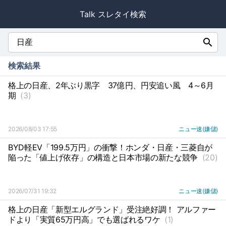
Talk スレタイ検索
search
検索結果
格上の日産、2年ぶり黒字
37億円、円安追い風
4～6月
期
(3)
2026/08/03 17:55
ニュー速(嫌儲)
BYD軽EV「199.5万円」の衝撃！ホンダ・日産・三菱自が
陥った「値上げ依存」の構造と日本市場の新たな競争
(20)
2026/07/31 19:32
ニュー速(嫌儲)
格上の日産「新型エルグランド」受注絶好調！ アルファー
ドより「実質65万円高」でも選ばれるワケ
(1)