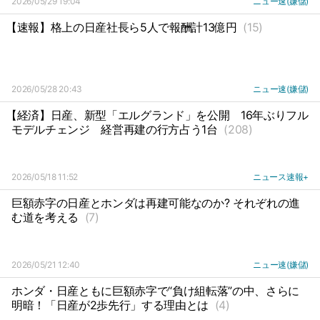
2026/05/29 19:04
ニュー速(嫌儲)
【速報】格上の日産社長ら5人で報酬計13億円
(15)
2026/05/28 20:43
ニュー速(嫌儲)
【経済】日産、新型「エルグランド」を公開
16年ぶりフル
モデルチェンジ
経営再建の行方占う1台
(208)
2026/05/18 11:52
ニュース速報+
巨額赤字の日産とホンダは再建可能なのか? それぞれの進
む道を考える
(7)
2026/05/21 12:40
ニュー速(嫌儲)
ホンダ・日産ともに巨額赤字で“負け組転落”の中、さらに
明暗！「日産が2歩先行」する理由とは
(4)