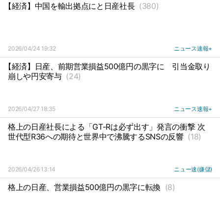
【経済】中国を輸出拠点にと日産社長
(380)
2026/04/24 19:32
ニュース速報+
【経済】日産、前期営業損益500億円の黒字に
引当金取り
崩しや円安寄与
(24)
2026/04/27 18:35
ニュース速報+
格上の日産社長による「GT-Rは必ず出す」発言の衝撃 次
世代型R36への期待と世界中で沸騰するSNSの反響
(18)
2026/04/26 13:14
ニュー速(嫌儲)
格上の日産、営業損益500億円の黒字に転換
(8)