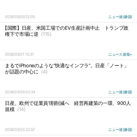
2026/05/09 22:05
ニュー速(嫌儲)
【国際】日産、米国工場でのEV生産計画中止
トランプ政
権下で市場に逆
(115)
2026/05/01 15:31
ニュース速報+
まるでiPhoneのような“快適なインフラ”。日産「ノート」
が話題の中心に
(4)
2026/05/09 02:34
ニュー速(嫌儲)
日産、欧州で従業員1割削減へ
経営再建策の一環、900人
規模
(14)
2026/05/05 23:57
ニュー速(嫌儲)