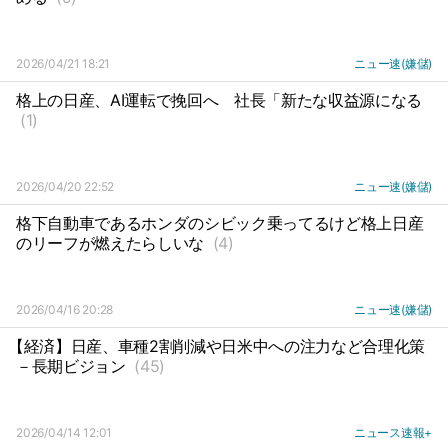
2026/04/21 18:21
ニュー速(嫌儲)
格上の日産、AI運転で挽回へ
社長「新たな収益源になる
(1)
2026/04/20 22:52
ニュー速(嫌儲)
格下自動車であるホンダのシビック乗ってるけど格上日産
のリーフが燃えたらしいな
(4)
2026/04/16 20:28
ニュー速(嫌儲)
【経済】日産、車種2割削減や日米中への注力など合理化策
－長期ビジョン
(45)
2026/04/14 12:01
ニュース速報+