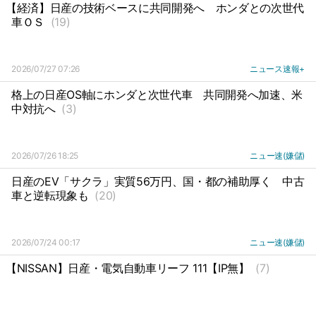
【経済】日産の技術ベースに共同開発へ
ホンダとの次世代
車ＯＳ
(19)
2026/07/27 07:26
ニュース速報+
格上の日産OS軸にホンダと次世代車
共同開発へ加速、米
中対抗へ
(3)
2026/07/26 18:25
ニュー速(嫌儲)
日産のEV「サクラ」実質56万円、国・都の補助厚く
中古
車と逆転現象も
(20)
2026/07/24 00:17
ニュー速(嫌儲)
【NISSAN】日産・電気自動車リーフ 111【IP無】
(7)