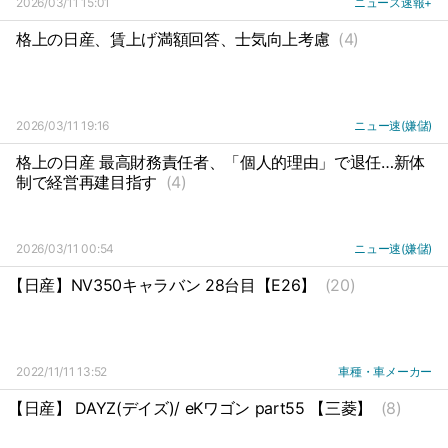
2026/03/11 15:01
ニュース速報+
格上の日産、賃上げ満額回答、士気向上考慮
(4)
2026/03/11 19:16
ニュー速(嫌儲)
格上の日産 最高財務責任者、「個人的理由」で退任…新体
制で経営再建目指す
(4)
2026/03/11 00:54
ニュー速(嫌儲)
【日産】NV350キャラバン 28台目【E26】
(20)
2022/11/11 13:52
車種・車メーカー
【日産】 DAYZ(デイズ)/ eKワゴン part55 【三菱】
(8)