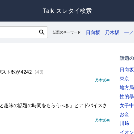
Talk スレタイ検索
search
日向坂
乃木坂
一ノ
話題のキーワード
話題の
日向坂
スト数が4242
(43)
東京
乃木坂46
地方局
性的暴
っと趣味の話題の時間をもらうべき」とアドバイスさ
女子中
お金
乃木坂46
川﨑
イオン