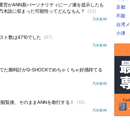
運営がANN新パーソナリティに一ノ瀬を提示したも
京都
乃木談に収まった可能性ってどんなもん？
(52)
不能
乃木坂46
台湾メ
小津
スト数は4710でした
(67)
乃木坂46
てた腕時計がG-SHOCKでめちゃくちゃ好感持てる
乃木坂46
観覧後、そのままANNを敢行する！
(10)
乃木坂46