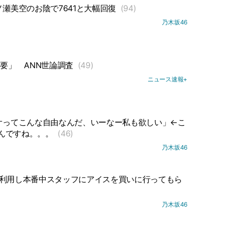
瀬美空のお陰で7641と大幅回復
(94)
乃木坂46
必要」
ANN世論調査
(49)
ニュース速報+
オってこんな自由なんだ、いーなー私も欲しい」←こ
んですね。。。
(46)
乃木坂46
を利用し本番中スタッフにアイスを買いに行ってもら
乃木坂46