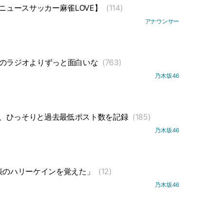
NNニュースサッカー麻雀LOVE】
(114)
アナウンサー
上のラジオよりずっと面白いな
(763)
乃木坂46
NN、ひっそりと過去最低ポスト数を記録
(185)
乃木坂46
表のハリーケインを覚えた」
(12)
乃木坂46