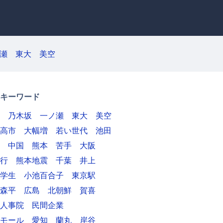
瀬
東大
美空
キーワード
乃木坂
一ノ瀬
東大
美空
高市
大幅増
若い世代
池田
中国
熊本
苦手
大阪
行
熊本地震
千葉
井上
学生
小池百合子
東京駅
森平
広島
北朝鮮
賀喜
人事院
民間企業
モール
愛知
蘭丸
岸谷