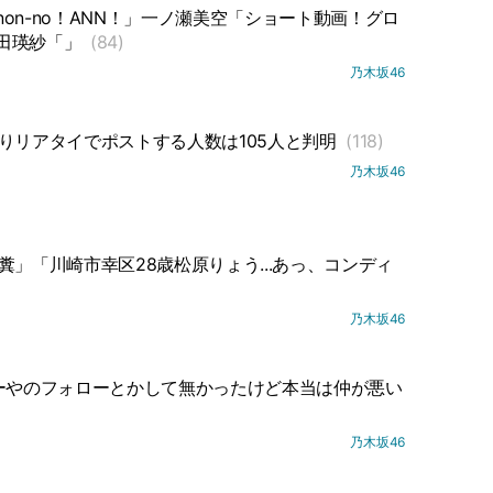
on-no！ANN！」一ノ瀬美空「ショート動画！グロ
田瑛紗「」
(84)
乃木坂46
りリアタイでポストする人数は105人と判明
(118)
乃木坂46
糞」「川崎市幸区28歳松原りょう...あっ、コンディ
乃木坂46
ーやのフォローとかして無かったけど本当は仲が悪い
乃木坂46