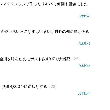
ジ？？？スタンプ作ったりANNで何回も話題にした
乃木坂46
・声優いろいろこなすもいまいち村外の知名度がある
乃木坂46
金川を呼んだのにポスト数4,817で大爆死
(25)
乃木坂46
、無事4,000台に逆戻りする
(22)
乃木坂46