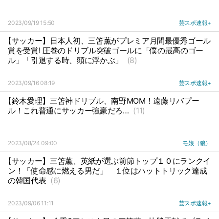
2023/09/19 15:50
芸スポ速報+
【サッカー】日本人初、三笘薫がプレミア月間最優秀ゴール
賞を受賞! 圧巻のドリブル突破ゴールに「僕の最高のゴー
ル」「引退する時、頭に浮かぶ」
(8)
2023/09/16 08:19
芸スポ速報+
【鈴木愛理】三笘神ドリブル、南野MOM！遠藤リバプー
ル！これ普通にサッカー強豪だろ…
(11)
2023/08/24 09:00
モ娘（狼）
【サッカー】三笘薫、英紙が選ぶ前節トップ１０にランクイ
ン！「使命感に燃える男だ」
１位はハットトリック達成
の韓国代表
(6)
2023/09/06 11:11
芸スポ速報+