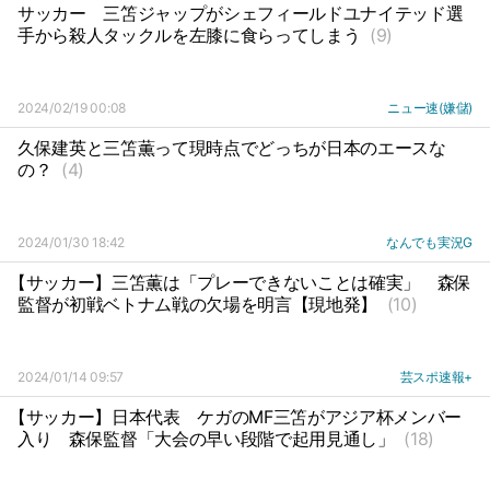
サッカー
三笘ジャップがシェフィールドユナイテッド選
手から殺人タックルを左膝に食らってしまう
(9)
2024/02/19 00:08
ニュー速(嫌儲)
久保建英と三笘薫って現時点でどっちが日本のエースな
の？
(4)
2024/01/30 18:42
なんでも実況G
【サッカー】三笘薫は「プレーできないことは確実」
森保
監督が初戦ベトナム戦の欠場を明言【現地発】
(10)
2024/01/14 09:57
芸スポ速報+
【サッカー】日本代表
ケガのMF三笘がアジア杯メンバー
入り
森保監督「大会の早い段階で起用見通し」
(18)