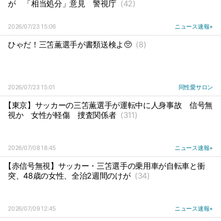
が
「相当処分」意見
警視庁
(42)
2026/07/23 15:06
ニュース速報+
ひゃだ！三笘薫選手が書類送検よ🥺
(8)
2026/07/23 15:01
同性愛サロン
【東京】サッカーの三笘薫選手が運転中に人身事故
信号無
視か
女性が軽傷
捜査関係者
(311)
2026/07/08 18:45
ニュース速報+
【赤信号無視】サッカー・三笘選手の乗用車が自転車と衝
突、48歳の女性、全治2週間のけが
(34)
2026/07/09 12:45
ニュース速報+