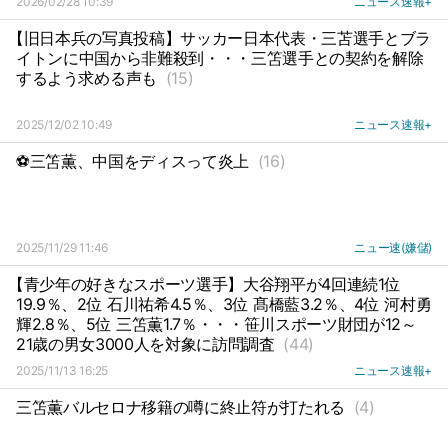
2026/02/28 10:39
ニュース速報+
【旧日本兵の写真投稿】サッカー日本代表・三苫選手とブラ
イトンに中国から非難殺到・・・三笘選手との契約を解除
するよう求める声も
(15)
2025/12/02 10:49
ニュース速報+
⚽三笘薫、中国をディスって炎上
(16)
2025/11/29 11:46
ニュー速(嫌儲)
【青少年の好きなスポーツ選手】大谷翔平が4回連続1位
19.9％、2位 石川祐希4.5％、3位 髙橋藍3.2％、4位 河村勇
輝2.8％、5位 三笘薫1.7％・・・笹川スポーツ財団が12～
21歳の男女3000人を対象に訪問調査
(44)
2025/11/13 16:25
ニュース速報+
三笘薫バルセロナ移籍の噂に終止符が打たれる
(4)