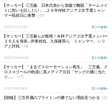
【サッカー】三笘薫
日本代表から負傷で離脱「チームメイ
トに想いを託したい」…２６年W杯アジア２次予選ミャン
マー戦前日に衝撃
(41)
2023/11/15 15:43
芸スポ速報+
【サッカー】三笘薫らが復帰！Ｗ杯アジア２次予選メンバー
２６人を発表…伊東純也、久保建英ら
ミャンマー、シリ
アと対戦
(14)
2023/11/09 00:58
芸スポ速報+
【サッカー】「まるでスローモーション再生」
三笘薫、ク
ロス→ゴールの軌道に英メディア注目「ヤングの膝に当た
り…」
(17)
2023/11/06 08:57
芸スポ速報+
【朗報】三笘所属のブライトンの勝てない理由見つかる
(3)