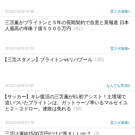
2023/10/09 14:56
芸スポ速報+
三笘薫がブライトンと５年の長期契約で合意と英報道 日本
人最高の年俸７億５０００万円
(92)
2023/10/05 07:31
芸スポ速報+
【三笘スタメン】ブライトンvsリバプール
(36)
2023/10/08 21:53
なんでも実況G
【サッカー】キレ復活の三笘薫がEL初アシスト！土壇場で
追いついたブライトンは、ガットゥーゾ率いるマルセイユ
と２－２ドロー。連敗は免れる
(18)
2023/10/06 07:16
芸スポ速報+
三笘は週給1500万円だけど羨ましいか？
(1)