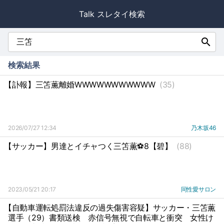
Talk スレタイ検索
search
検索結果
【訃報】三笘薫離婚WWWWWWWWWWW
(35)
2026/07/27 12:34
乃木坂46
【サッカー】男達とイチャつく三笘薫⚽8【碧】
(88)
2023/05/21 20:17
同性愛サロン
【自動車運転処罰法違反の過失傷害容疑】サッカー・三笘薫
選手（29）書類送検
赤信号無視で自転車と衝突
女性け