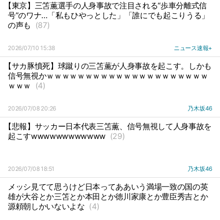
【東京】三笘薫選手の人身事故で注目される“歩車分離式信
号”のワナ…「私もひやっとした」「誰にでも起こりうる」
の声も
(87)
2026/07/10 15:38
ニュース速報+
【サカ豚憤死】球蹴りの三笘薫が人身事故を起こす。しかも
信号無視かｗｗｗｗｗｗｗｗｗｗｗｗｗｗｗｗｗｗｗｗｗ
ｗｗｗ
(4)
2026/07/08 20:26
乃木坂46
【悲報】サッカー日本代表三笘薫、信号無視して人身事故を
起こすwwwwwwwwwwww
(29)
2026/07/08 18:51
乃木坂46
メッシ見てて思うけど日本ってああいう満場一致の国の英
雄が大谷とか三笘とか本田とか徳川家康とか豊臣秀吉とか
源頼朝しかいないよな
(4)