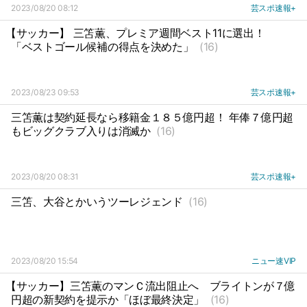
2023/08/20 08:12
芸スポ速報+
【サッカー】 三笘薫、プレミア週間ベスト11に選出！
「ベストゴール候補の得点を決めた」
(16)
2023/08/23 09:53
芸スポ速報+
三笘薫は契約延長なら移籍金１８５億円超！ 年俸７億円超
もビッグクラブ入りは消滅か
(16)
2023/08/20 08:31
芸スポ速報+
三笘、大谷とかいうツーレジェンド
(16)
2023/08/20 15:54
ニュー速VIP
【サッカー】三笘薫のマンＣ流出阻止へ
ブライトンが７億
円超の新契約を提示か「ほぼ最終決定」
(16)