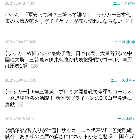
2024/09/18 14:04
ニュース速報
(ヽ´ん`)「冨安って誰？三笘って誰？」
サッカー日本代
表の人気が無さすぎてチケットが売り切れにならない
(41)
2024/09/05 09:43
ニュー速(嫌儲)
【サッカーW杯アジア最終予選】日本代表、大量7得点で中
国に大勝！三笘薫＆伊東純也が代表復帰戦でゴール、南野
は圧巻2発
(26)
2024/09/06 07:45
ニュース速報+
【サッカー】FW三笘薫、プレミア開幕戦で今季初ゴール＆
一発退場誘発の活躍！ 新体制ブライトンの3-0白星発進に
貢献
(9)
2024/08/18 08:44
ニュース速報+
【衝撃的な客入りが話題】サッカー日本代表MF三笘薫凱旋
試合、あまりの空席の多さににネットからも悲鳴 「国立ガ