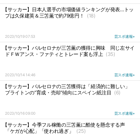
【サッカー】日本人選手の市場価値ランキングが発表…トッ
プは久保建英＆三笘薫で約79億円！
(18)
2023/10/19 07:53
芸スポ速報+
【サッカー】バルセロナが三笘薫の獲得に興味
同じ左サイ
ドＦＷアンス・ファティとトレード案も浮上
(35)
2023/10/14 14:46
芸スポ速報+
【サッカー】バルセロナの三笘獲得は「経済的に難しい」
ブライトンの“育成・売却”傾向にスペイン紙注目
(6)
2023/10/16 09:00
芸スポ速報+
【サッカー】今季フル稼働の三笘薫に酷使を懸念する声
「ケガが心配」「使われ過ぎ」
(25)