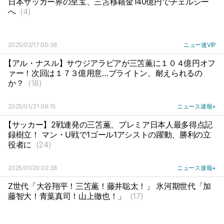
日本サッカー界の至宝、三笘移籍金140億円でチェルシー
へ
(4)
2025/02/17 00:38
ニュー速VIP
【アル・ナスル】サウジアラビアが三笘薫に１０４億円オフ
ァー！次回は１７３億用意…ブライトン、耐えられるの
か？
(18)
2025/01/31 09:15
ニュース速報+
【サッカー】2戦連発の三笘薫、プレミア日本人最多得点記
録樹立！ マン・U戦で1ゴール1アシストの躍動、勝利の立
役者に
(24)
2025/01/20 02:38
ニュース速報+
Z世代「大谷翔平！三笘薫！藤井聡太！」 氷河期世代「加
藤智大！青葉真司！山上徹也！」
(17)