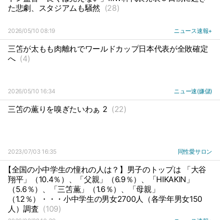
た悲劇、スタジアムも騒然
(28)
2026/05/10 08:19
ニュース速報+
三笘が太もも肉離れでワールドカップ日本代表が全敗確定
へ
(4)
2026/05/10 16:34
ニュー速(嫌儲)
三笘の薫りを嗅ぎたいわぁ 2
(22)
2023/07/03 16:35
同性愛サロン
【全国の小中学生の憧れの人は？】男子のトップは 「大谷
翔平」（10.4％）、「父親」（6.9％）、「HIKAKIN」
（5.6％）、「三笘薫」（1.6％）、「母親」
（1.2％）・・・小中学生の男女2700人（各学年男女150
人）調査
(109)