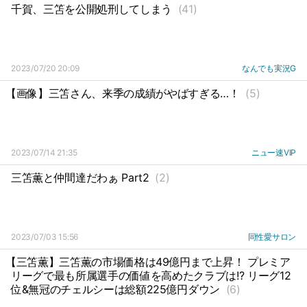
千賀、三笘を公開処刑してしまう
(41)
2023/07/20 20:09
なんでも実況G
【画像】三笘さん、来季の成績がやばすぎる…！
(5)
2023/07/14 21:35
ニュー速VIP
三笘薫と仲間達だわぁ Part2
(2)
2023/07/03 15:56
同性愛サロン
【三笘薫】三笘薫の市場価格は49億円まで上昇！ プレミア
リーグで最も所属選手の価値を高めたクラブは!? リーグ12
位&無冠のチェルシーは総額225億円ダウン
(6)