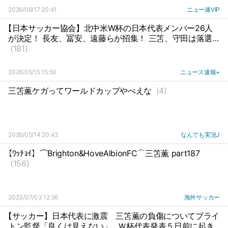
2026/06/17 20:41
ニュー速VIP
【日本サッカー協会】北中米W杯の日本代表メンバー26人
が決定！ 長友、冨安、遠藤らが招集！ 三笘、守田は落選…
(181)
2026/05/15 15:50
ニュース速報+
三笘薫ケガってワールドカップやべえな
(4)
2026/05/14 20:43
なんでも実況J
【ﾜｯﾁｮｲ】⌒Brighton&HoveAlbionFC⌒三笘薫 part187
(156)
2023/07/03 12:56
海外サッカー
【サッカー】日本代表に激震
三笘薫の負傷についてブライ
トン監督「良くは見えない」…Ｗ杯代表発表５日前に起き