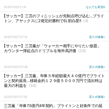
2023/11/05 11:41
なんでも実況G
【サッカー】三笘のフィニッシュが先制点呼び込む…ブライ
トン、アヤックスに2発完封勝利でEL初白星!!
(4)
2023/10/27 07:12
芸スポ速報+
【サッカー】三笘薫が「ウォーカー相手にやりたい放題」
カウンター弾起点のドリブルを海外高評価
(24)
2023/10/22 07:45
芸スポ速報+
【サッカー】三笘薫、年俸５年総額最大４０億円でブライト
ンと契約延長…移籍金約１２９億５０００万円で流出時は
最大の利益を
(34)
2023/10/21 07:52
芸スポ速報+
三笘薫「年俸7.5億円4年契約」ブライトンと好条件での延