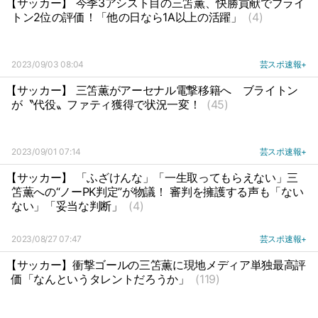
【サッカー】 今季3アシスト目の三笘薫、快勝貢献でブライ
トン2位の評価！「他の日なら1A以上の活躍」
(4)
2023/09/03 08:04
芸スポ速報+
【サッカー】 三笘薫がアーセナル電撃移籍へ
ブライトン
が〝代役〟ファティ獲得で状況一変！
(45)
2023/09/01 07:14
芸スポ速報+
【サッカー】 「ふざけんな」「一生取ってもらえない」三
笘薫への“ノーPK判定”が物議！ 審判を擁護する声も「ない
ない」「妥当な判断」
(4)
2023/08/27 07:47
芸スポ速報+
【サッカー】衝撃ゴールの三笘薫に現地メディア単独最高評
価「なんというタレントだろうか」
(119)