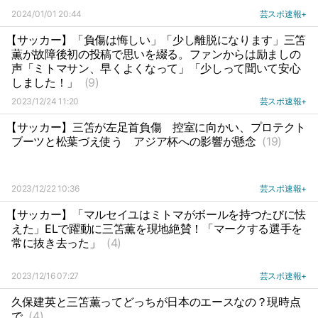
2024/01/01 20:44
芸スポ速報+
【サッカー】「負傷は悔しい」「少し離脱になります」三笘
薫が故障後初の投稿で思いを綴る。ファンからは励ましの
声「ミトマサン、早くよくなって」「少しって聞いて安心
しました！」
(9)
2023/12/24 11:20
芸スポ速報+
【サッカー】三笘が左足首負傷
控室に向かい、プロテクト
ブーツと松葉づえ使う
アジア杯への影響が懸念
(19)
2023/12/22 10:36
芸スポ速報+
【サッカー】「マルセイユはミトマがボールを持つたびに怯
えた」ELで躍動に三笘薫を現地絶賛！「マークする選手を
常に抜き去った」
(4)
2023/12/16 07:27
芸スポ速報+
久保建英と三笘薫ってどっちが日本のエースなの？現時点
で
(4)