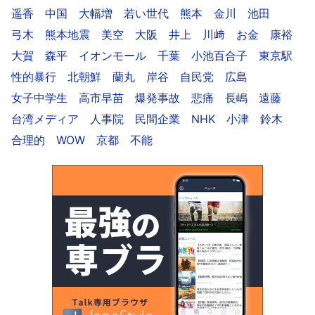
遥香
中国
大幅増
若い世代
熊本
金川
池田
弓木
熊本地震
美空
大阪
井上
川﨑
お金
康裕
大賀
森平
イオンモール
千葉
小池百合子
東京駅
性的暴行
北朝鮮
蘭丸
岸谷
自民党
広島
女子中学生
高市早苗
爆発事故
悲痛
長嶋
遠藤
台湾メディア
人事院
民間企業
NHK
小津
鈴木
合理的
WOW
京都
不能