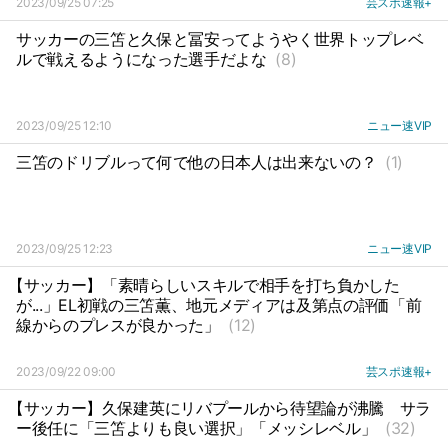
2023/09/25 07:25
芸スポ速報+
サッカーの三笘と久保と冨安ってようやく世界トップレベ
ルで戦えるようになった選手だよな
(8)
2023/09/25 12:10
ニュー速VIP
三笘のドリブルって何で他の日本人は出来ないの？
(1)
2023/09/25 12:23
ニュー速VIP
【サッカー】「素晴らしいスキルで相手を打ち負かした
が...」EL初戦の三笘薫、地元メディアは及第点の評価「前
線からのプレスが良かった」
(12)
2023/09/22 09:00
芸スポ速報+
【サッカー】久保建英にリバプールから待望論が沸騰
サラ
ー後任に「三笘よりも良い選択」「メッシレベル」
(32)