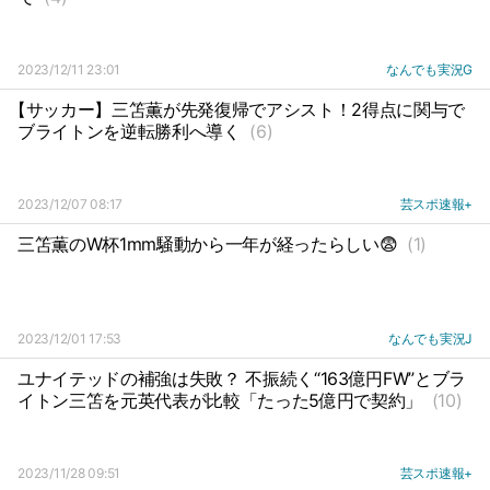
2023/12/11 23:01
なんでも実況G
【サッカー】三笘薫が先発復帰でアシスト！2得点に関与で
ブライトンを逆転勝利へ導く
(6)
2023/12/07 08:17
芸スポ速報+
三笘薫のW杯1mm騒動から一年が経ったらしい😨
(1)
2023/12/01 17:53
なんでも実況J
ユナイテッドの補強は失敗？ 不振続く“163億円FW”とブラ
イトン三笘を元英代表が比較「たった5億円で契約」
(10)
2023/11/28 09:51
芸スポ速報+