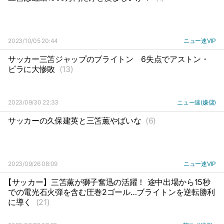
2023/10/05 20:44
ニュー速VIP
サッカー三笘ジャップのブライトン
6失点でアストン・
ビラに大惨敗
(13)
2023/09/30 22:33
ニュー速(嫌儲)
サッカーの久保建英と三笘薫やばいな
(6)
2023/09/26 08:09
ニュー速VIP
【サッカー】三笘薫が獅子奮迅の活躍！ 途中出場から15秒
での電光石火弾を含む圧巻2ゴール…ブライトンを逆転勝利
に導く
(21)