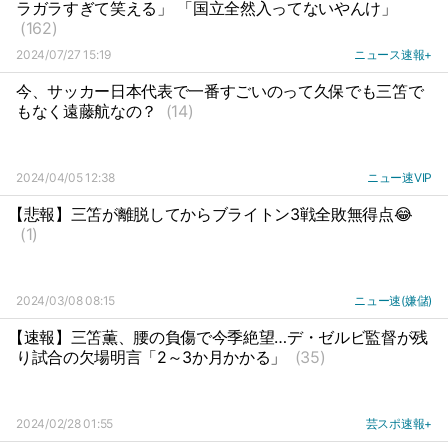
ラガラすぎて笑える」 「国立全然入ってないやんけ」
(162)
2024/07/27 15:19
ニュース速報+
今、サッカー日本代表で一番すごいのって久保でも三笘で
もなく遠藤航なの？
(14)
2024/04/05 12:38
ニュー速VIP
【悲報】三笘が離脱してからブライトン3戦全敗無得点😂
(1)
2024/03/08 08:15
ニュー速(嫌儲)
【速報】三笘薫、腰の負傷で今季絶望…デ・ゼルビ監督が残
り試合の欠場明言「2～3か月かかる」
(35)
2024/02/28 01:55
芸スポ速報+