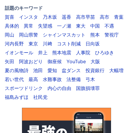
話題のキーワード
賀喜
インスタ
乃木坂
遥香
高市早苗
高市
青葉
具体的
異常
失望感
一ノ瀬
東大
中国
不遇
岡山
岡山県警
シャインマスカット
熊本
警視庁
河内長野
東京
川﨑
コスト削減
日向坂
イオンモール
井上
熊本地震
人事院
ひろゆき
矢田
阿波おどり
御座候
YouTube
大阪
夏の風物詩
池田
愛知
盆ダンス
投資銀行
大幅増
若い世代
最高
水難事故
法整備
弓木
スポーツドリンク
内心の自由
国旗損壊罪
福島みずほ
社民党