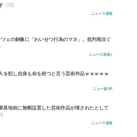
す
(10)
ニュース速報
ンツェの銅像に「わいせつ行為のマネ」。批判相次ぐ
)
ニュース速報+
人を犯し自身も命を絶つと言う芸術作品ｗｗｗｗｗ
ニュー速VIP
米軍基地前に無断設置した芸術作品が壊されたとして
1)
ニュース速報