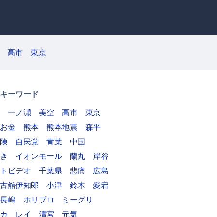
高市
東京
キーワード
一ノ瀬
美空
高市
東京
お金
熊本
熊本地震
森平
険
自民党
青葉
中国
き
イオンモール
蘭丸
岸谷
トビデオ
千葉県
悲痛
広島
古舘伊知郎
小津
鈴木
愛宕
長嶋
ホリプロ
ミーグリ
カ
レイ
清宮
元気