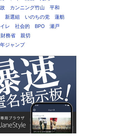
故
カンニング竹山
平和
新選組
いのちの党
蓮舫
イレ
社会的
BPO
瀬戸
財務省
親切
年ジャンプ