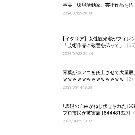
事実
環境活動家、芸術作品を汚
2024/07/29 20:18
【イタリア】女性観光客がフィレ
「芸術作品に敬意を払って」
(65
2024/07/23 20:44
青葉が京アニを炎上させて大量殺
ｗｗｗｗｗｗｗｗｗｗｗｗｗ
(2)
2023/09/14 18:36
｢表現の自由がねじ伏せられた｣
プロ市民が被害届 [844481327]
(
2023/06/29 19:02