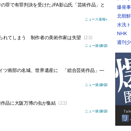
の罪で有罪判決を受けたJFA影山氏「芸術作品」と
爆発事
北朝鮮
ニュース速報+
水洗ト
NHK
られてしまう
制作者の美術作家は失望
(23)
週刊少
ニュー速(嫌儲)
イツ南部の名城、世界遺産に
「総合芸術作品」―
ニュー速(嫌儲)
術作品に大阪万博の虫が集結
(22)
ニュー速(嫌儲)