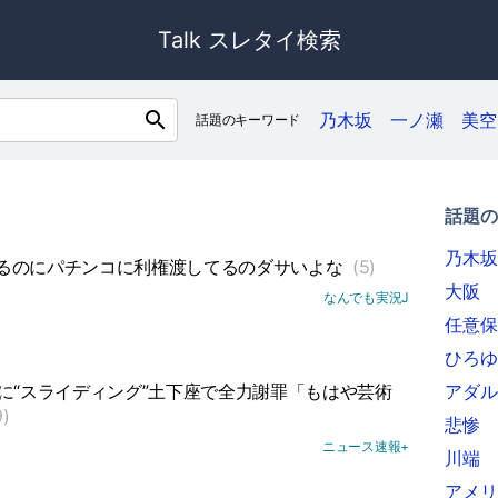
Talk スレタイ検索
search
乃木坂
一ノ瀬
美空
話題のキーワード
話題の
乃木坂
るのにパチンコに利権渡してるのダサいよな
(5)
大阪
なんでも実況J
任意保
ひろゆ
に“スライディング”土下座で全力謝罪「もはや芸術
アダル
9)
悲惨
ニュース速報+
川端
アメリ