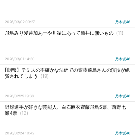
2026/03/02 03:27
乃木坂46
飛鳥みり愛蓮加あーや川端にあって筒井に無いもの
(11)
2026/03/01 14:30
乃木坂46
【朗報】テミスの不確かな法廷での齋藤飛鳥さんの演技が絶
賛されてしまう
(19)
2026/02/25 19:38
乃木坂46
野球選手が好きな芸能人、白石麻衣齋藤飛鳥5票、西野七
瀬4票
(12)
2026/02/24 10:42
乃木坂46