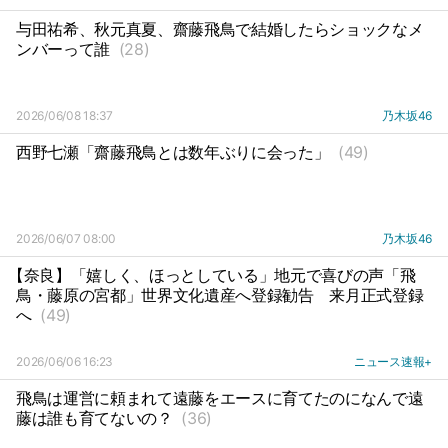
与田祐希、秋元真夏、齋藤飛鳥で結婚したらショックなメ
ンバーって誰
(28)
2026/06/08 18:37
乃木坂46
西野七瀬「齋藤飛鳥とは数年ぶりに会った」
(49)
2026/06/07 08:00
乃木坂46
【奈良】「嬉しく、ほっとしている」地元で喜びの声「飛
鳥・藤原の宮都」世界文化遺産へ登録勧告
来月正式登録
へ
(49)
2026/06/06 16:23
ニュース速報+
飛鳥は運営に頼まれて遠藤をエースに育てたのになんで遠
藤は誰も育てないの？
(36)