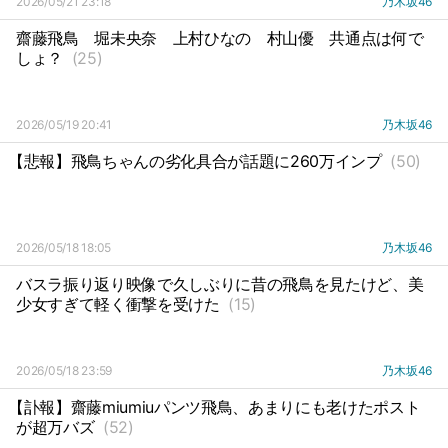
2026/05/21 23:18
乃木坂46
齋藤飛鳥
堀未央奈
上村ひなの
村山優
共通点は何で
しょ？
(25)
2026/05/19 20:41
乃木坂46
【悲報】飛鳥ちゃんの劣化具合が話題に260万インプ
(50)
2026/05/18 18:05
乃木坂46
バスラ振り返り映像で久しぶりに昔の飛鳥を見たけど、美
少女すぎて軽く衝撃を受けた
(15)
2026/05/18 23:59
乃木坂46
【訃報】齋藤miumiuパンツ飛鳥、あまりにも老けたポスト
が超万バズ
(52)