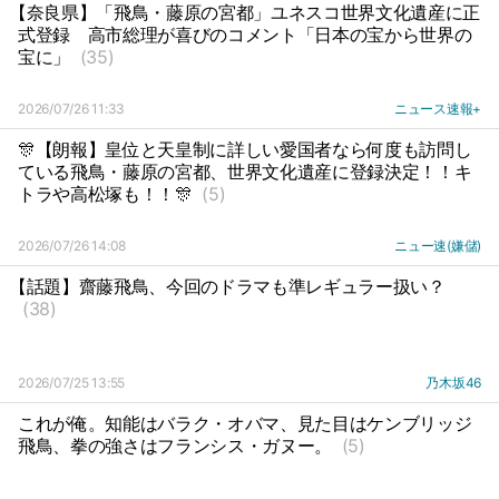
【奈良県】「飛鳥・藤原の宮都」ユネスコ世界文化遺産に正
式登録
高市総理が喜びのコメント「日本の宝から世界の
宝に」
(35)
2026/07/26 11:33
ニュース速報+
🎊【朗報】皇位と天皇制に詳しい愛国者なら何度も訪問し
ている飛鳥・藤原の宮都、世界文化遺産に登録決定！！キ
トラや高松塚も！！🎊
(5)
2026/07/26 14:08
ニュー速(嫌儲)
【話題】齋藤飛鳥、今回のドラマも準レギュラー扱い？
(38)
2026/07/25 13:55
乃木坂46
これが俺。知能はバラク・オバマ、見た目はケンブリッジ
飛鳥、拳の強さはフランシス・ガヌー。
(5)