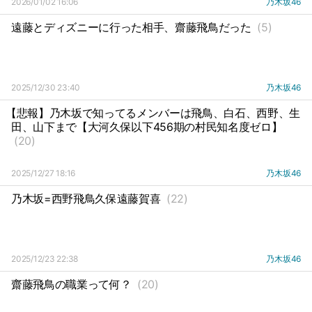
2026/01/02 16:06
乃木坂46
遠藤とディズニーに行った相手、齋藤飛鳥だった
(5)
2025/12/30 23:40
乃木坂46
【悲報】乃木坂で知ってるメンバーは飛鳥、白石、西野、生
田、山下まで【大河久保以下456期の村民知名度ゼロ】
(20)
2025/12/27 18:16
乃木坂46
乃木坂=西野飛鳥久保遠藤賀喜
(22)
2025/12/23 22:38
乃木坂46
齋藤飛鳥の職業って何？
(20)