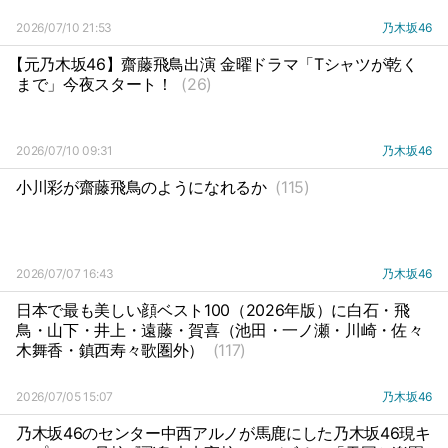
2026/07/10 21:53
乃木坂46
【元乃木坂46】齋藤飛鳥出演 金曜ドラマ「Tシャツが乾く
まで」今夜スタート！
(26)
2026/07/10 09:31
乃木坂46
小川彩が齋藤飛鳥のようになれるか
(115)
2026/07/07 16:43
乃木坂46
日本で最も美しい顔ベスト100（2026年版）に白石・飛
鳥・山下・井上・遠藤・賀喜（池田・一ノ瀬・川崎・佐々
木舞香・鎮西寿々歌圏外）
(117)
2026/07/05 15:07
乃木坂46
乃木坂46のセンター中西アルノが馬鹿にした乃木坂46現キ