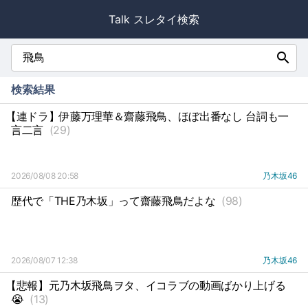
Talk スレタイ検索
search
検索結果
【連ドラ】伊藤万理華＆齋藤飛鳥、ほぼ出番なし 台詞も一
言二言
(29)
2026/08/08 20:58
乃木坂46
歴代で「THE乃木坂」って齋藤飛鳥だよな
(98)
2026/08/07 12:38
乃木坂46
【悲報】元乃木坂飛鳥ヲタ、イコラブの動画ばかり上げる
😭
(13)