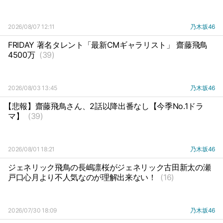
2026/08/07 12:11
乃木坂46
FRIDAY 著名タレント「最新CMギャラリスト」 齋藤飛鳥
4500万
(39)
2026/08/03 13:45
乃木坂46
【悲報】齋藤飛鳥さん、2話以降出番なし【今季No.1ドラ
マ】
(39)
2026/08/01 18:21
乃木坂46
ジェネリック飛鳥の長嶋凛桜がジェネリック古田新太の瀬
戸口心月より不人気なのが理解出来ない！
(16)
2026/07/30 18:09
乃木坂46