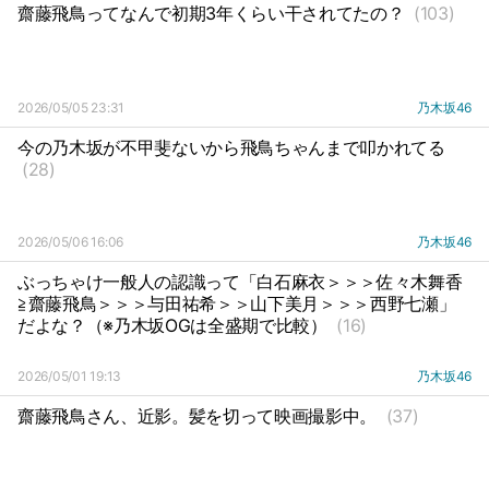
齋藤飛鳥ってなんで初期3年くらい干されてたの？
(103)
2026/05/05 23:31
乃木坂46
今の乃木坂が不甲斐ないから飛鳥ちゃんまで叩かれてる
(28)
2026/05/06 16:06
乃木坂46
ぶっちゃけ一般人の認識って「白石麻衣＞＞＞佐々木舞香
≧齋藤飛鳥＞＞＞与田祐希＞＞山下美月＞＞＞西野七瀬」
だよな？（※乃木坂OGは全盛期で比較）
(16)
2026/05/01 19:13
乃木坂46
齋藤飛鳥さん、近影。髪を切って映画撮影中。
(37)