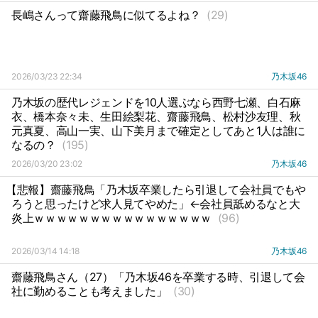
長嶋さんって齋藤飛鳥に似てるよね？
(29)
2026/03/23 22:34
乃木坂46
乃木坂の歴代レジェンドを10人選ぶなら西野七瀬、白石麻
衣、橋本奈々未、生田絵梨花、齋藤飛鳥、松村沙友理、秋
元真夏、高山一実、山下美月まで確定としてあと1人は誰に
なるの？
(195)
2026/03/20 23:02
乃木坂46
【悲報】齋藤飛鳥「乃木坂卒業したら引退して会社員でもや
ろうと思ったけど求人見てやめた」←会社員舐めるなと大
炎上ｗｗｗｗｗｗｗｗｗｗｗｗｗｗｗｗ
(96)
2026/03/14 14:18
乃木坂46
齋藤飛鳥さん（27）「乃木坂46を卒業する時、引退して会
社に勤めることも考えました」
(30)