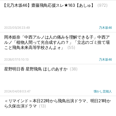
【元乃木坂46】齋藤飛鳥応援スレ★163【あしゅ】
(972)
2023/05/26 23:49
乃木坂46
岡本姫奈「中西アルノは人の痛みを理解できる子」中西ア
ルノ「植物人間って光合成すんの？」「立志のゴミ捨て場
こと飛鳥未来高等学校さんよォ」
(55)
2026/07/15 10:13
乃木坂46
星野明日香 星野飛鳥 ほしのあすか
(38)
2024/04/08 03:47
懐かし芸能人
＜リマインド＞本日22時から飛鳥出演ドラマ、明日21時か
ら久保出演ドラマ
(13)