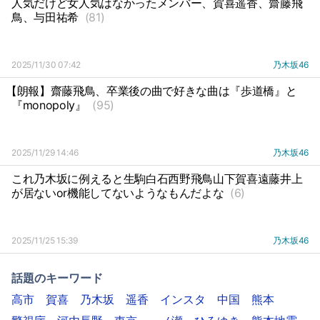
人気だけど女人気はなかったメンバー、賀喜遥香、齋藤飛
鳥、与田祐希
(81)
2025/11/30 07:42
乃木坂46
【朗報】齋藤飛鳥、卒業後の曲で好きな曲は『歩道橋』と
『monopoly』
(95)
2025/11/29 14:46
乃木坂46
これ乃木坂に例えると生駒白石西野飛鳥山下賀喜遠藤井上
が居ないor機能してないようなもんだよな
(6)
2025/11/25 15:39
乃木坂46
話題のキーワード
高市
賀喜
乃木坂
遥香
インスタ
中国
熊本