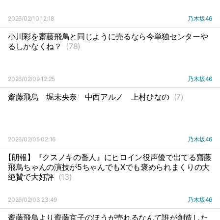
2026/02/10 12:18
乃木坂46
小川彩を齋藤飛鳥と同じように売るなら今単独センターや
るしかなくね？
(78)
2026/02/09 12:25
乃木坂46
齋藤飛鳥
堀未央奈
中西アルノ
上村ひなの
(7)
2026/02/05 02:16
乃木坂46
【朗報】『クスノキの番人』にヒロイン役声優で出てる齋藤
飛鳥ちゃんの演技が5ちゃんでもXでも褒められまくりの大
絶賛で大好評
(13)
2026/02/03 23:49
乃木坂46
齋藤飛鳥より齊藤京子のほうが売れるなんて誰が創造した