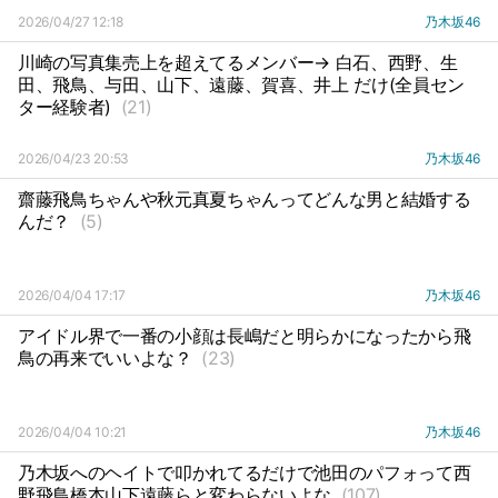
2026/04/27 12:18
乃木坂46
川崎の写真集売上を超えてるメンバー→ 白石、西野、生
田、飛鳥、与田、山下、遠藤、賀喜、井上 だけ(全員セン
ター経験者)
(21)
2026/04/23 20:53
乃木坂46
齋藤飛鳥ちゃんや秋元真夏ちゃんってどんな男と結婚する
んだ？
(5)
2026/04/04 17:17
乃木坂46
アイドル界で一番の小顔は長嶋だと明らかになったから飛
鳥の再来でいいよな？
(23)
2026/04/04 10:21
乃木坂46
乃木坂へのヘイトで叩かれてるだけで池田のパフォって西
野飛鳥橋本山下遠藤らと変わらないよな
(107)