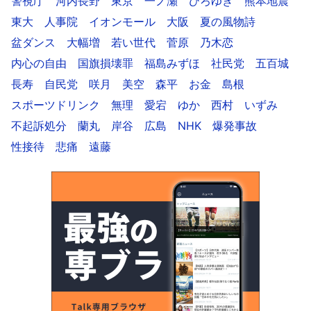
警視庁
河内長野
東京
一ノ瀬
ひろゆき
熊本地震
東大
人事院
イオンモール
大阪
夏の風物詩
盆ダンス
大幅増
若い世代
菅原
乃木恋
内心の自由
国旗損壊罪
福島みずほ
社民党
五百城
長寿
自民党
咲月
美空
森平
お金
島根
スポーツドリンク
無理
愛宕
ゆか
西村
いずみ
不起訴処分
蘭丸
岸谷
広島
NHK
爆発事故
性接待
悲痛
遠藤