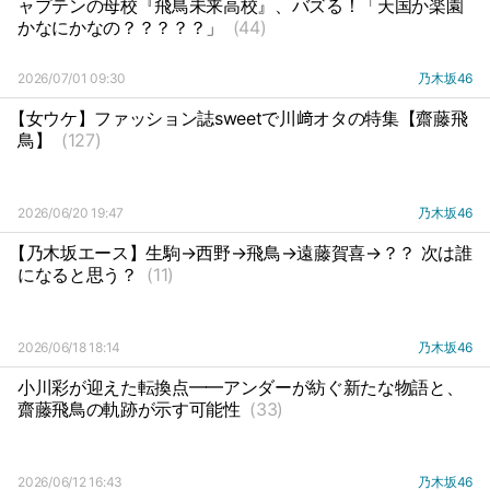
ャプテンの母校『飛鳥未来高校』、バズる！「天国か楽園
かなにかなの？？？？？」
(44)
2026/07/01 09:30
乃木坂46
【女ウケ】ファッション誌sweetで川﨑オタの特集【齋藤飛
鳥】
(127)
2026/06/20 19:47
乃木坂46
【乃木坂エース】生駒→西野→飛鳥→遠藤賀喜→？？ 次は誰
になると思う？
(11)
2026/06/18 18:14
乃木坂46
小川彩が迎えた転換点━━アンダーが紡ぐ新たな物語と、
齋藤飛鳥の軌跡が示す可能性
(33)
2026/06/12 16:43
乃木坂46