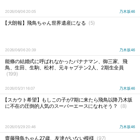
2026/06/06 20:05
乃木坂46
【大朗報】飛鳥ちゃん世界遺産になる
(5)
2026/06/06 20:39
乃木坂46
能條の結婚式に呼ばれなかったバナナマン、御三家、飛
鳥、生田、生駒、松村、元キャプテン2人、2期生全員
(199)
2026/05/31 16:07
乃木坂46
【スカウト希望】もしこの子が7期に来たら飛鳥以降乃木坂
に不在の圧倒的人気のスーパーエースになれそう？
(8)
2026/05/29 20:46
乃木坂46
齋藤飛鳥ちゃん27歳、友達がいない模様
(97)