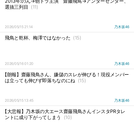
2013年:のん→朝ドラ主演
齋藤飛鳥→アンダーセンター、
選抜三列目
(11)
2026/05/15 21:14
乃木坂46
飛鳥と乾杯、梅澤ではなかった
(15)
2026/05/16 01:20
乃木坂46
【朗報】齋藤飛鳥さん、嫌儲のスレが伸びる！現役メンバー
は立っても伸びず即落ちなのにね
(15)
2026/05/15 13:45
乃木坂46
【大悲報】乃木坂の大エース齋藤飛鳥さんインスタPRタレ
ントに成り下がってしまう
(10)