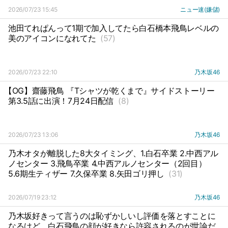
2026/07/23 15:45
ニュー速(嫌儲)
池田てれぱんって1期で加入してたら白石橋本飛鳥レベルの
美のアイコンになれてた
(57)
2026/07/23 22:10
乃木坂46
【OG】齋藤飛鳥 『Tシャツが乾くまで』サイドストーリー
第3.5話に出演！7月24日配信
(8)
2026/07/23 13:06
乃木坂46
乃木オタが離脱した8大タイミング、1.白石卒業 2.中西アル
ノセンター 3.飛鳥卒業 4.中西アルノセンター（2回目）
5.6期生ティザー 7.久保卒業 8.矢田ゴリ押し
(31)
2026/07/19 23:12
乃木坂46
乃木坂好きって言うのは恥ずかしいし評価を落とすことに
なるけど、白石飛鳥の顔が好きなら許容されるのが世論だ