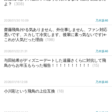
よ？
(308)
2026/01/30 10:09
乃木坂46
齋藤飛鳥(やる気ありません、外仕事しません、ファン対応
悪いです、スカして冷笑します、後輩に素っ気ないです)←
これが人気だった理由
(198)
2026/01/22 21:31
乃木坂46
与田祐希がディズニーデートした遠藤さくらに対抗して飛
鳥からお年玉もらった報告！！！！！！！！！！
(15)
2026/01/16 12:08
乃木坂46
小川彩という飛鳥の上位互換
(18)