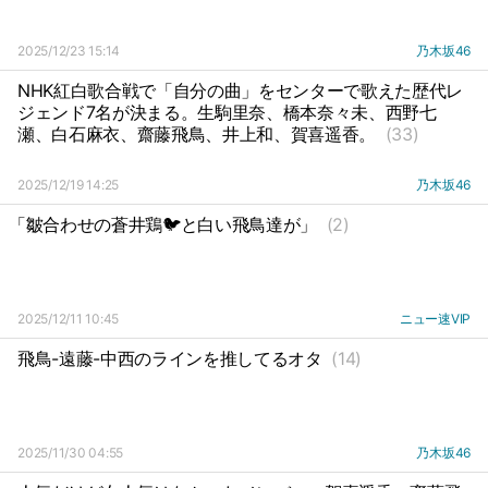
2025/12/23 15:14
乃木坂46
NHK紅白歌合戦で「自分の曲」をセンターで歌えた歴代レ
ジェンド7名が決まる。生駒里奈、橋本奈々未、西野七
瀬、白石麻衣、齋藤飛鳥、井上和、賀喜遥香。
(33)
2025/12/19 14:25
乃木坂46
「皺合わせの蒼井鶏🐦️と白い飛鳥達が」
(2)
2025/12/11 10:45
ニュー速VIP
飛鳥-遠藤-中西のラインを推してるオタ
(14)
2025/11/30 04:55
乃木坂46