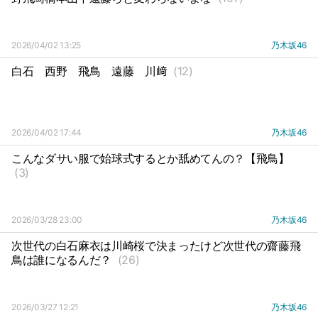
2026/04/02 13:25
乃木坂46
白石
西野
飛鳥
遠藤
川﨑
(12)
2026/04/02 17:44
乃木坂46
こんなダサい服で始球式するとか舐めてんの？【飛鳥】
(3)
2026/03/28 23:00
乃木坂46
次世代の白石麻衣は川崎桜で決まったけど次世代の齋藤飛
鳥は誰になるんだ？
(26)
2026/03/27 12:21
乃木坂46