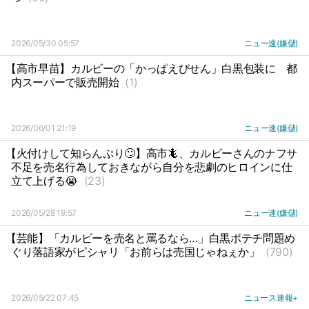
2026/05/30 05:57
ニュー速(嫌儲)
【高市早苗】カルビーの「かっぱえびせん」白黒包装に
都
内スーパーで販売開始
(1)
2026/06/01 21:19
ニュー速(嫌儲)
【火付けして知らんぷり🙄】高市🦎、カルビーさんのナフサ
不足を売名行為しておきながら自分を悲劇のヒロインに仕
立て上げる😭
(23)
2026/05/28 19:57
ニュー速(嫌儲)
【芸能】「カルビーを売名と罵るなら…」白黒ポテチ問題め
ぐり落語家がピシャリ「お前らは売国じゃねぇか」
(790)
2026/05/22 07:45
ニュース速報+