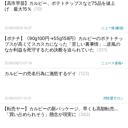
【高市早苗】カルビー、ポテトチップスなど75品を値上
げ
最大15％
(10)
2026/06/26 18:27
ニュー速(嫌儲)
【ポテチ】《90g100円→55g158円》カルビーのポテトチッ
プスが高くてスカスカになった「苦しい裏事情」…逆風の
なか利益を死守するため決断を迫られていた
(331)
2026/06/15 07:19
ニュース速報+
カルビーの売名行為に激怒するゲイ
(123)
2026/05/21 10:21
同性愛サロン
【転売ヤー】カルビーの新パッケージ、早くも高額転売…
「買い占められそう」懸念が現実に
(383)