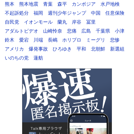
熊本
熊本地震
青葉
森平
カンボジア
水戸地検
不起訴処分
福岡
週刊少年ジャンプ
中国
任意保険
自民党
イオンモール
蘭丸
岸谷
冨里
アダルトビデオ
山崎怜奈
悲痛
広島
千葉県
小津
鈴木
愛宕
川端
長嶋
ホリプロ
ミーグリ
悲惨
アメリカ
爆発事故
ひろゆき
平和
北朝鮮
新選組
いのちの党
蓮舫