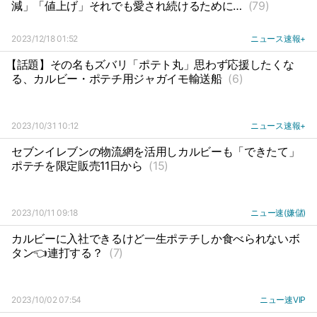
減」「値上げ」それでも愛され続けるために…
(79)
2023/12/18 01:52
ニュース速報+
【話題】その名もズバリ「ポテト丸」思わず応援したくな
る、カルビー・ポテチ用ジャガイモ輸送船
(6)
2023/10/31 10:12
ニュース速報+
セブンイレブンの物流網を活用しカルビーも「できたて」
ポテチを限定販売11日から
(15)
2023/10/11 09:18
ニュー速(嫌儲)
カルビーに入社できるけど一生ポテチしか食べられないボ
タン👈連打する？
(7)
2023/10/02 07:54
ニュー速VIP