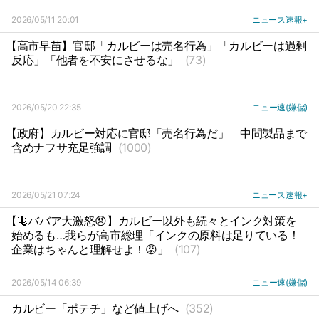
2026/05/11 20:01
ニュース速報+
【高市早苗】官邸「カルビーは売名行為」「カルビーは過剰
反応」「他者を不安にさせるな」
(73)
2026/05/20 22:35
ニュー速(嫌儲)
【政府】カルビー対応に官邸「売名行為だ」
中間製品まで
含めナフサ充足強調
(1000)
2026/05/21 07:24
ニュース速報+
【🦎ババア大激怒😠】カルビー以外も続々とインク対策を
始めるも…我らが高市総理「インクの原料は足りている！
企業はちゃんと理解せよ！😡」
(107)
2026/05/14 06:39
ニュー速(嫌儲)
カルビー「ポテチ」など値上げへ
(352)