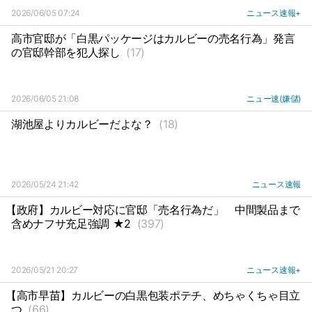
2026/06/05 07:24
ニュース速報+
高市官邸が「白黒パッケージはカルビーの売名行為」発言
の官邸幹部を犯人探し
(17)
2026/06/05 21:08
ニュー速(嫌儲)
湖池屋よりカルビーだよな？
(18)
2026/05/24 21:42
ニュース速報
【政府】カルビー対応に官邸「売名行為だ」
中間製品まで
含めナフサ充足強調 ★2
(397)
2026/05/21 20:27
ニュース速報+
【高市早苗】カルビーの白黒包装ポテチ、めちゃくちゃ目立
つ
(66)