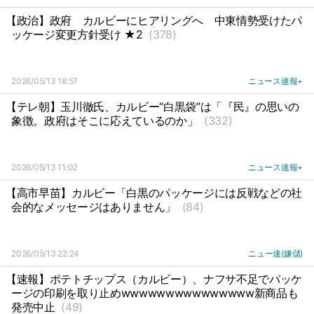
【政治】政府
カルビーにヒアリングへ
中東情勢受けたパ
ッケージ変更方針受け ★2
(378)
2026/05/13 18:57
ニュース速報+
【テレ朝】玉川徹氏、カルビー“白黒袋”は「『民』の思いの
象徴。政府はそこに応えているのか」
(332)
2026/05/13 11:02
ニュース速報+
【高市早苗】カルビー「白黒のパッケージには反戦などの社
会的なメッセージはありません」
(84)
2026/05/13 22:24
ニュー速(嫌儲)
【速報】ポテトチップス（カルビー）、ナフサ不足でパッケ
ージの印刷を取り止めwwwwwwwwwwwwwww新商品も
発売中止
(49)