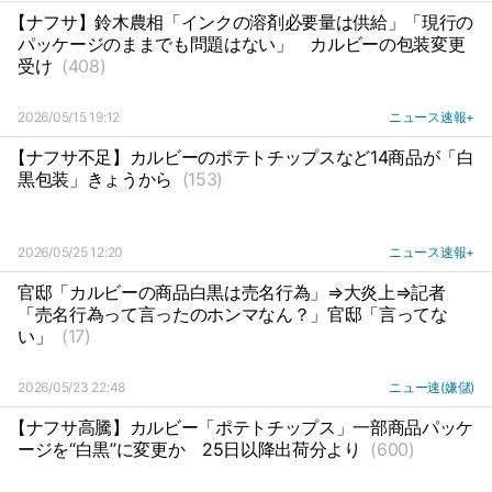
【ナフサ】鈴木農相「インクの溶剤必要量は供給」「現行の
パッケージのままでも問題はない」
カルビーの包装変更
受け
(408)
2026/05/15 19:12
ニュース速報+
【ナフサ不足】カルビーのポテトチップスなど14商品が「白
黒包装」きょうから
(153)
2026/05/25 12:20
ニュース速報+
官邸「カルビーの商品白黒は売名行為」⇒大炎上⇒記者
「売名行為って言ったのホンマなん？」官邸「言ってな
い」
(17)
2026/05/23 22:48
ニュー速(嫌儲)
【ナフサ高騰】カルビー「ポテトチップス」一部商品パッケ
ージを“白黒”に変更か
25日以降出荷分より
(600)