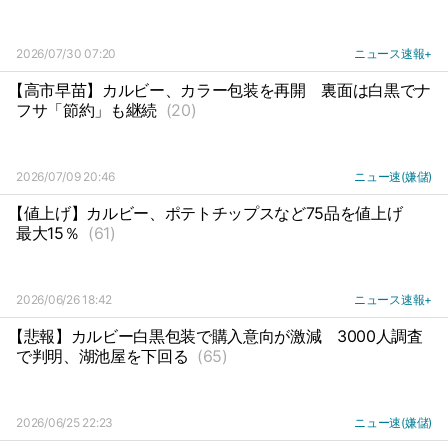
2026/07/30 07:20
ニュース速報+
【高市早苗】カルビー、カラー包装を再開
裏面は白黒でナ
フサ「節約」も継続
(20)
2026/07/09 20:46
ニュー速(嫌儲)
【値上げ】カルビー、ポテトチップスなど75品を値上げ
最大15％
(61)
2026/06/26 18:42
ニュース速報+
【悲報】カルビー白黒包装で購入意向が激減
3000人調査
で判明、湖池屋を下回る
(65)
2026/06/25 22:23
ニュー速(嫌儲)