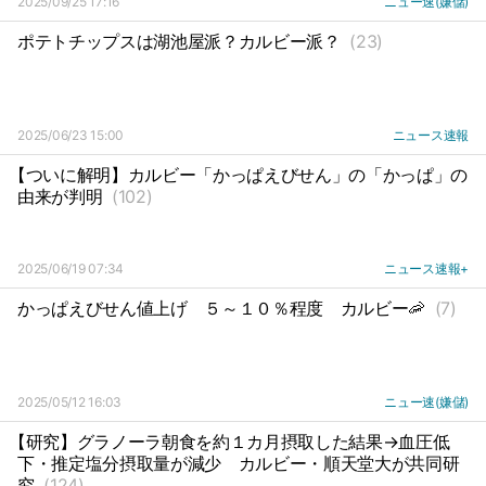
2025/09/25 17:16
ニュー速(嫌儲)
ポテトチップスは湖池屋派？カルビー派？
(23)
2025/06/23 15:00
ニュース速報
【ついに解明】カルビー「かっぱえびせん」の「かっぱ」の
由来が判明
(102)
2025/06/19 07:34
ニュース速報+
かっぱえびせん値上げ
５～１０％程度
カルビー🦐
(7)
2025/05/12 16:03
ニュー速(嫌儲)
【研究】グラノーラ朝食を約１カ月摂取した結果→血圧低
下・推定塩分摂取量が減少
カルビー・順天堂大が共同研
究
(124)