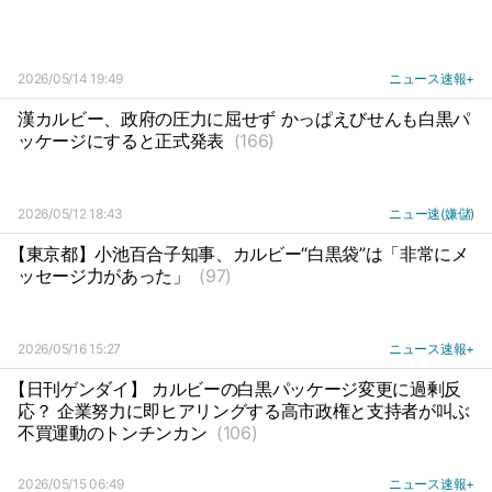
2026/05/14 19:49
ニュース速報+
漢カルビー、政府の圧力に屈せず かっぱえびせんも白黒パ
ッケージにすると正式発表
(166)
2026/05/12 18:43
ニュー速(嫌儲)
【東京都】小池百合子知事、カルビー“白黒袋”は「非常にメ
ッセージ力があった」
(97)
2026/05/16 15:27
ニュース速報+
【日刊ゲンダイ】 カルビーの白黒パッケージ変更に過剰反
応？ 企業努力に即ヒアリングする高市政権と支持者が叫ぶ
不買運動のトンチンカン
(106)
2026/05/15 06:49
ニュース速報+