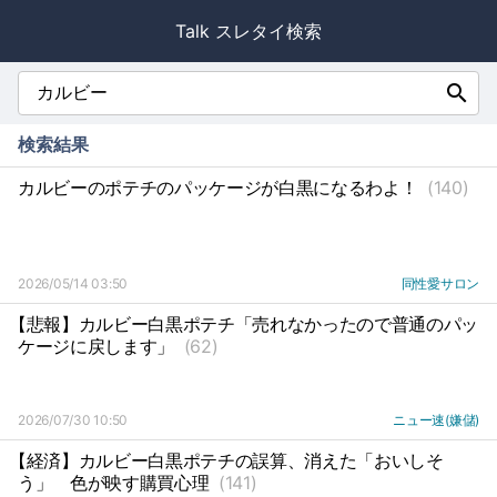
Talk スレタイ検索
search
検索結果
カルビーのポテチのパッケージが白黒になるわよ！
(140)
2026/05/14 03:50
同性愛サロン
【悲報】カルビー白黒ポテチ「売れなかったので普通のパッ
ケージに戻します」
(62)
2026/07/30 10:50
ニュー速(嫌儲)
【経済】カルビー白黒ポテチの誤算、消えた「おいしそ
う」
色が映す購買心理
(141)