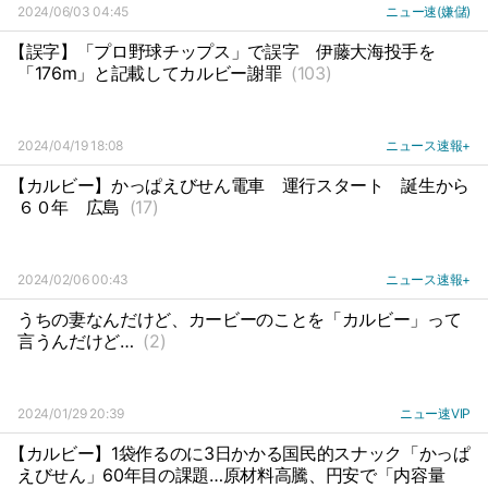
2024/06/03 04:45
ニュー速(嫌儲)
【誤字】「プロ野球チップス」で誤字
伊藤大海投手を
「176m」と記載してカルビー謝罪
(103)
2024/04/19 18:08
ニュース速報+
【カルビー】かっぱえびせん電車
運行スタート
誕生から
６０年
広島
(17)
2024/02/06 00:43
ニュース速報+
うちの妻なんだけど、カービーのことを「カルビー」って
言うんだけど…
(2)
2024/01/29 20:39
ニュー速VIP
【カルビー】1袋作るのに3日かかる国民的スナック「かっぱ
えびせん」60年目の課題…原材料高騰、円安で「内容量