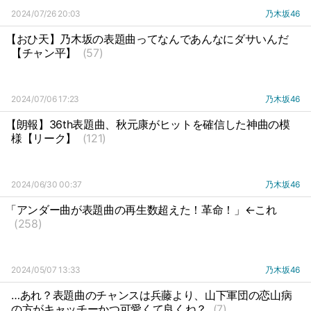
2024/07/26 20:03
乃木坂46
【おひ天】乃木坂の表題曲ってなんであんなにダサいんだ
【チャン平】
(57)
2024/07/06 17:23
乃木坂46
【朗報】36th表題曲、秋元康がヒットを確信した神曲の模
様【リーク】
(121)
2024/06/30 00:37
乃木坂46
「アンダー曲が表題曲の再生数超えた！革命！」←これ
(258)
2024/05/07 13:33
乃木坂46
…あれ？表題曲のチャンスは兵藤より、山下軍団の恋山病
の方がキャッチーかつ可愛くて良くね？
(7)