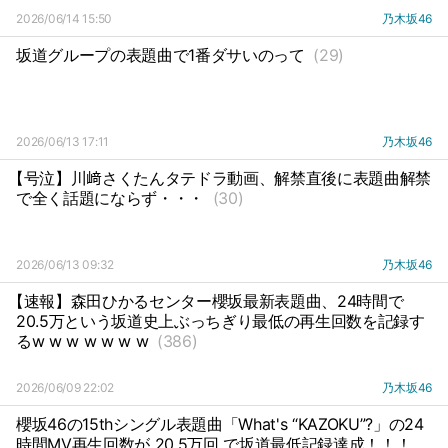
2026/06/14 15:50
乃木坂46
坂道グループの表題曲で1番ダサいのって
(29)
2026/06/13 17:11
乃木坂46
【号泣】川﨑さくたんタテドラ動画、解禁直後に表題曲解禁
で全く話題にならず・・・
(30)
2026/06/13 09:32
乃木坂46
【速報】森田ひかるセンター櫻坂最新表題曲、24時間で
20.5万という坂道史上ぶっちぎり最低の再生回数を記録す
るw w w w w w w
(386)
2026/06/09 22:02
乃木坂46
櫻坂46の15thシングル表題曲「What's “KAZOKU”?」の24
時間MV再生回数が 20.5万回 で坂道最低記録達成！！！