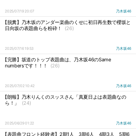
2025/07/19 20:07
乃木坂46
【脱糞】乃木坂のアンダー楽曲のくせに初日再生数で櫻坂と
日向坂の表題曲らを粉砕！
(26)
2025/07/16 19:53
乃木坂46
【完勝】坂道のトップ表題曲は、乃木坂46のSame
numbersです！！！
(26)
2025/07/02 10:42
乃木坂46
【朗報】乃木りんくのスッスさん「真夏日よは表題曲なの
ら！」
(24)
2025/06/29 01:22
乃木坂46
【表題曲フロント経験者】2期1人
3期6人
4期3人
5期6