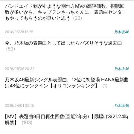
バンドエイド剥がすような別れ方MVの高評価数、視聴回
数が多いから、キャプテンさっちゃんに、表題曲センター
もやってもらうのが良いと思う
(23)
2026/05/28 16:55
乃木坂46
今、乃木坂の表題曲として出したらバズりそうな過去曲
(53)
2026/05/06 20:32
乃木坂46
乃木坂46最新シングル表題曲、12位に初登場 HANA最新曲
は48位にランクイン【オリコンランキング】
(1)
2026/04/01 09:15
乃木坂46
【MV】表題曲9日目再生回数(直近2年分)【最駆け3/21.24時
解禁】
(108)