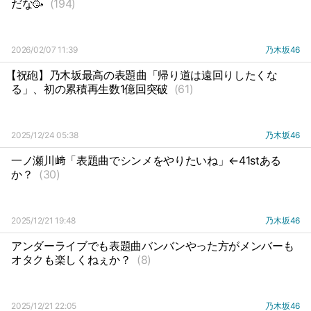
だな🥳
(194)
2026/02/07 11:39
乃木坂46
【祝砲】乃木坂最高の表題曲「帰り道は遠回りしたくな
る」、初の累積再生数1億回突破
(61)
2025/12/24 05:38
乃木坂46
一ノ瀬川﨑「表題曲でシンメをやりたいね」←41stある
か？
(30)
2025/12/21 19:48
乃木坂46
アンダーライブでも表題曲バンバンやった方がメンバーも
オタクも楽しくねぇか？
(8)
2025/12/21 22:05
乃木坂46