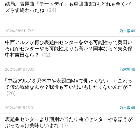
結局、表題曲「チートデイ」も軍団曲3曲もどれも全くバ
ズらず終わったね
(24)
2024/08/31 17:21
乃木坂46
中西アルノが再び表題曲センターをやる可能性って奥田い
ろはがセンターやる可能性よりも高い？岡本なら？矢久保
中村吉田なら？
(12)
2024/08/16 13:07
乃木坂46
「中西アルノを乃木中や表題曲MVで見たくない」←これっ
て僕の我儘なんか？我慢も辛い思いもしたくないんだが？
(26)
2024/08/15 16:01
乃木坂46
表題曲センターより期別の当たり曲でセンターやるほうが
ぶっちゃけ美味しいよな
(3)