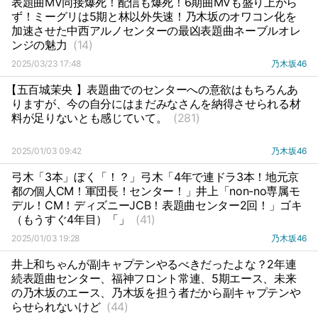
表題曲MV同接爆死！配信も爆死！6期曲MVも盛り上がら
ず！ミーグリは5期と林以外失速！乃木坂のオワコン化を
加速させた中西アルノセンターの最凶表題曲ネーブルオレ
ンジの魅力
(14)
2025/03/23 17:48
乃木坂46
【五百城茉央 】表題曲でのセンターへの意欲はもちろんあ
りますが、今の自分にはまだみなさんを納得させられる材
料が足りないとも感じていて。
(281)
2025/01/03 09:42
乃木坂46
弓木「3本」ぼく「！？」弓木「4年で連ドラ3本！地元京
都の個人CM！軍団長！センター！」井上「non-no専属モ
デル！CM！ディズニーJCB！表題曲センター2回！」ゴキ
（もうすぐ4年目）「」
(41)
2025/01/03 19:28
乃木坂46
井上和ちゃんが副キャプテンやるべきだったよな？2年連
続表題曲センター、福神フロント常連、5期エース、未来
の乃木坂のエース、乃木坂を担う者だから副キャプテンや
らせられないけど
(44)