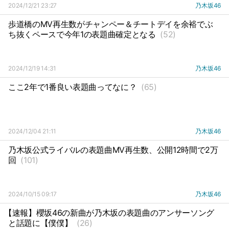
2024/12/21 23:27
乃木坂46
歩道橋のMV再生数がチャンペー＆チートデイを余裕でぶ
ち抜くペースで今年1の表題曲確定となる
(52)
2024/12/19 14:31
乃木坂46
ここ2年で1番良い表題曲ってなに？
(65)
2024/12/04 21:11
乃木坂46
乃木坂公式ライバルの表題曲MV再生数、公開12時間で2万
回
(101)
2024/10/15 09:17
乃木坂46
【速報】櫻坂46の新曲が乃木坂の表題曲のアンサーソング
と話題に【僕僕】
(26)