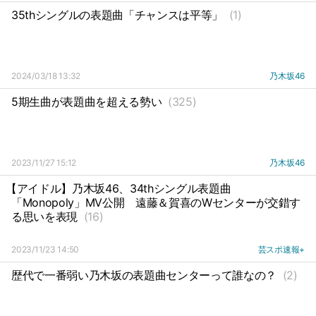
35thシングルの表題曲「チャンスは平等」
(1)
2024/03/18 13:32
乃木坂46
5期生曲が表題曲を超える勢い
(325)
2023/11/27 15:12
乃木坂46
【アイドル】乃木坂46、34thシングル表題曲
「Monopoly」MV公開
遠藤＆賀喜のWセンターが交錯す
る思いを表現
(16)
2023/11/23 14:50
芸スポ速報+
歴代で一番弱い乃木坂の表題曲センターって誰なの？
(2)