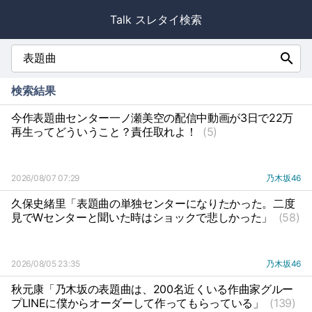
Talk スレタイ検索
search
検索結果
今作表題曲センター一ノ瀬美空の配信中動画が3日で22万
再生ってどういうこと？責任取れよ！
(5)
2026/08/07 07:29
乃木坂46
久保史緒里「表題曲の単独センターになりたかった。二度
見でWセンターと聞いた時はショックで悲しかった」
(58)
2026/08/05 23:35
乃木坂46
秋元康「乃木坂の表題曲は、200名近くいる作曲家グルー
プLINEに僕からオーダーして作ってもらっている」
(139)