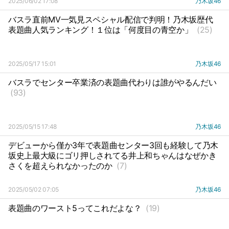
2025/06/02 17:08
乃木坂46
バスラ直前MV一気見スペシャル配信で判明！乃木坂歴代
表題曲人気ランキング！１位は「何度目の青空か」
(25)
2025/05/17 15:01
乃木坂46
バスラでセンター卒業済の表題曲代わりは誰がやるんだい
(93)
2025/05/15 17:48
乃木坂46
デビューから僅か3年で表題曲センター3回も経験して乃木
坂史上最大級にゴリ押しされてる井上和ちゃんはなぜかき
さくを超えられなかったのか
(7)
2025/05/02 07:05
乃木坂46
表題曲のワースト5ってこれだよな？
(19)