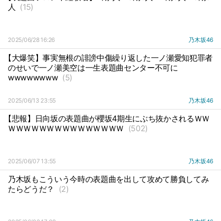
人
(15)
2025/06/28 16:26
乃木坂46
【大爆笑】事実無根の誹謗中傷繰り返した一ノ瀬愛知犯罪者
のせいで一ノ瀬美空は一生表題曲センター不可に
wwwwwwww
(5)
2025/06/13 23:55
乃木坂46
【悲報】日向坂の表題曲が櫻坂4期生にぶち抜かされるＷＷ
ＷＷＷＷＷＷＷＷＷＷＷＷＷＷＷ
(502)
2025/06/07 13:55
乃木坂46
乃木坂もこういう今時の表題曲を出して攻めて勝負してみ
たらどうだ？
(2)