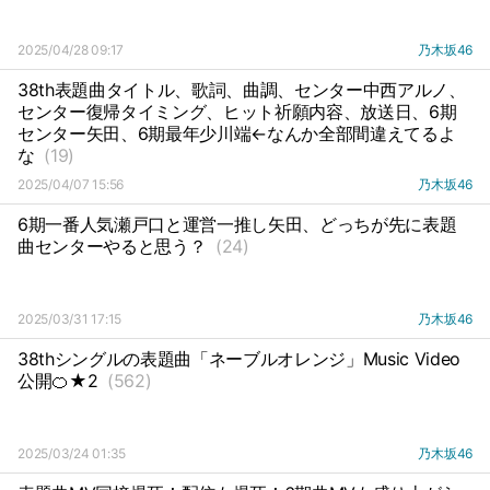
2025/04/28 09:17
乃木坂46
38th表題曲タイトル、歌詞、曲調、センター中西アルノ、
センター復帰タイミング、ヒット祈願内容、放送日、6期
センター矢田、6期最年少川端←なんか全部間違えてるよ
な
(19)
2025/04/07 15:56
乃木坂46
6期一番人気瀬戸口と運営一推し矢田、どっちが先に表題
曲センターやると思う？
(24)
2025/03/31 17:15
乃木坂46
38thシングルの表題曲「ネーブルオレンジ」Music Video
公開🍊★2
(562)
2025/03/24 01:35
乃木坂46