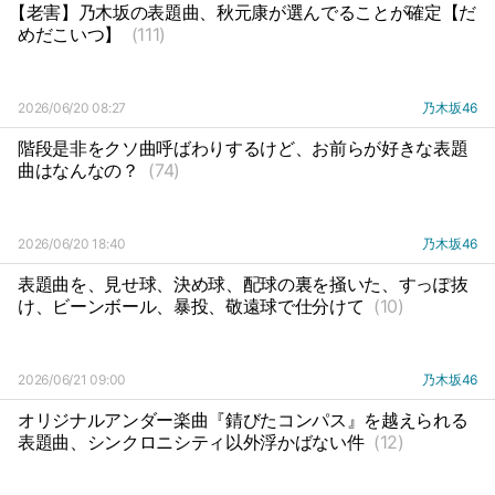
【老害】乃木坂の表題曲、秋元康が選んでることが確定【だ
めだこいつ】
(111)
2026/06/20 08:27
乃木坂46
階段是非をクソ曲呼ばわりするけど、お前らが好きな表題
曲はなんなの？
(74)
2026/06/20 18:40
乃木坂46
表題曲を、見せ球、決め球、配球の裏を掻いた、すっぽ抜
け、ビーンボール、暴投、敬遠球で仕分けて
(10)
2026/06/21 09:00
乃木坂46
オリジナルアンダー楽曲『錆びたコンパス』を越えられる
表題曲、シンクロニシティ以外浮かばない件
(12)