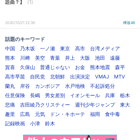
題曲？】
(1)
2020/10/21 22:36
欅坂46
話題のキーワード
中国
乃木坂
一ノ瀬
東京
高市
台湾メディア
熊本
川﨑
美空
青葉
井上
大阪
池田
遠藤
賀喜
久保山
普通じゃない
お金
熊本地震
森平
高市早苗
自民党
北朝鮮
出演決定
VMAJ
MTV
蘭丸
岸谷
カンボジア
水戸地検
不起訴処分
任意保険
長嶋
男女差別
イオンモール
兵庫
栃木
悲痛
吉田綾乃クリスティー
週刊少年ジャンプ
東大
趣里
広島
元気
ドン・キホーテ
福岡
食中毒
記録映画
小津
鈴木