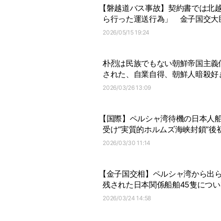
【磐越道バス事故】契約書では北
ら行った運送行為」
金子国交大
2026/05/15 19:24
朴烈は民族でもない朝鮮帝国主義
された、自業自得、朝鮮人暗殺好
2026/03/26 13:09
【国際】ペルシャ湾待機の日本人船
受け“実質的ホルムズ海峡封鎖”後
2026/03/30 11:14
【金子国交相】ペルシャ湾から出
残された日本関係船舶45隻につ
2026/03/24 14:58