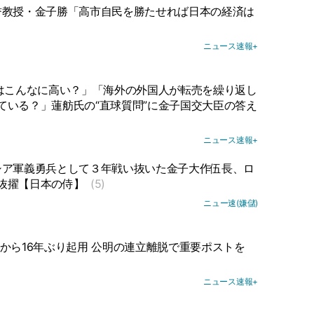
誉教授・金子勝「高市自民を勝たせれば日本の経済は
ニュース速報+
はこんなに高い？」「海外の外国人が転売を繰り返し
ている？」蓮舫氏の“直球質問”に金子国交大臣の答え
ニュース速報+
シア軍義勇兵として３年戦い抜いた金子大作伍長、ロ
抜擢【日本の侍】
(5)
ニュー速(嫌儲)
から16年ぶり起用 公明の連立離脱で重要ポストを
ニュース速報+