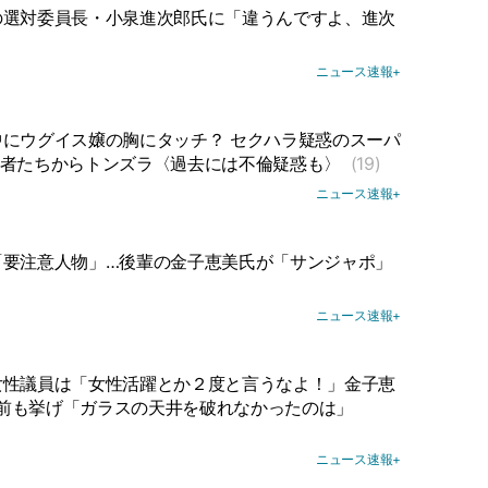
の選対委員長・小泉進次郎氏に「違うんですよ、進次
ニュース速報+
にウグイス嬢の胸にタッチ？ セクハラ疑惑のスーパ
記者たちからトンズラ〈過去には不倫疑惑も〉
(19)
ニュース速報+
「要注意人物」…後輩の金子恵美氏が「サンジャポ」
ニュース速報+
女性議員は「女性活躍とか２度と言うなよ！」金子恵
前も挙げ「ガラスの天井を破れなかったのは」
ニュース速報+