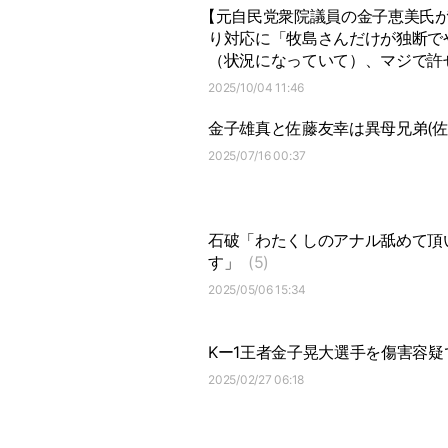
【元自民党衆院議員の金子恵美氏
り対応に「牧島さんだけが独断で
（状況になっていて）、マジで許
2025/10/04 11:46
金子雄真と佐藤友幸は異母兄弟(
2025/07/16 00:37
石破「わたくしのアナル舐めて頂
す」
(5)
2025/05/06 15:34
Kー1王者金子晃大選手を傷害容疑
2025/02/27 06:18