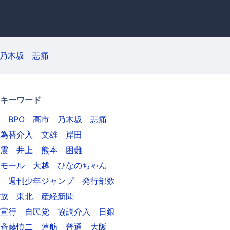
乃木坂
悲痛
キーワード
BPO
高市
乃木坂
悲痛
為替介入
文雄
岸田
震
井上
熊本
困難
モール
大越
ひなのちゃん
週刊少年ジャンプ
発行部数
故
東北
産経新聞
宣行
自民党
協調介入
日銀
斉藤慎二
蓮舫
普通
大阪