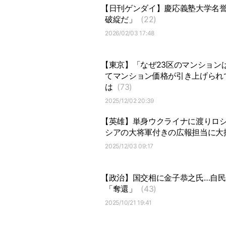
【日刊ゲンダイ】慶応義塾大学名
破綻だ」
(22)
2026/02/03 17:48
【東京】「なぜ23区のマンション
てマンション価格が引き上げられ
は
(73)
2025/12/02 20:39
【英雄】単身ウクライナに渡りロ
シアの大将軍付きの広報担当に大
2025/12/03 09:17
【政治】国交相に金子恭之氏…自民
「奪還」
(43)
2025/10/21 19:41