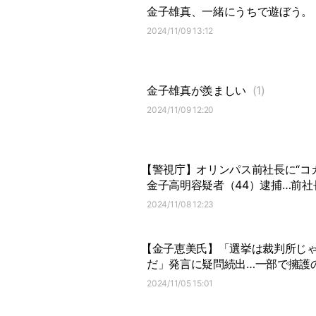
金子雄真、一緒にうちで遊ぼう。
2024/11/09 13:12
金子雄真が羨ましい
(1)
2024/11/09 12:20
【警視庁】オリンパス前社長に“コ
金子高明容疑者（44）逮捕…前
2024/11/08 12:23
【金子恵美氏】「選挙は裁判所じ
だ」発言に疑問続出…一部で擁護
2024/11/05 15:01