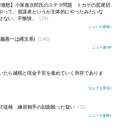
が激怒】小泉進次郎氏のステマ問題
トカゲの尻尾切
やって、首謀者というか主体的にやったみたいな
せない、不愉快」
(29)
ニュース速報+
佐藤惠一は縄文系)
(240)
ニュー速VIP
いたら減税と現金子宮を進めていく所存でありま
なんでも実況J
で送検
練習相手の顔面殴った疑い
(32)
ニュース速報+