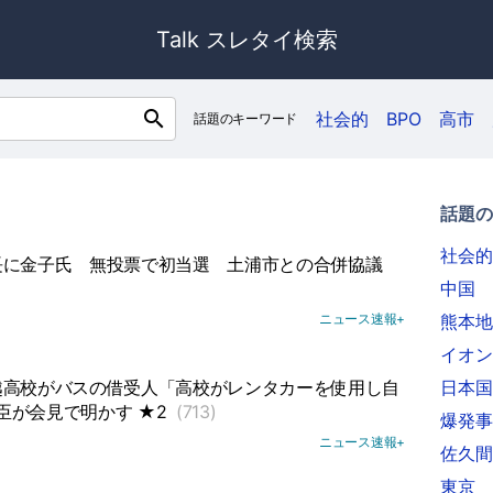
Talk スレタイ検索
search
社会的
BPO
高市
話題のキーワード
話題の
社会的
長に金子氏
無投票で初当選
土浦市との合併協議
中国
ニュース速報+
熊本地
イオン
越高校がバスの借受人「高校がレンタカーを使用し自
日本国
臣が会見で明かす ★2
(713)
爆発事
ニュース速報+
佐久間
東京