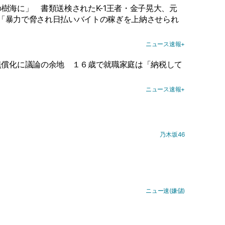
の樹海に」
書類送検されたK-1王者・金子晃大、元
「暴力で脅され日払いバイトの稼ぎを上納させられ
ニュース速報+
無償化に議論の余地
１６歳で就職家庭は「納税して
ニュース速報+
乃木坂46
ニュー速(嫌儲)