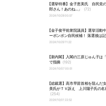
【選挙特番】金子恵美氏
自民党
郎さん！あのね…」
(72)
2024/10/28 00:57
【金子俊平前衆院議員】選挙活動中
ーボンボン自民候補！ 落選後は
2024/10/29 11:22
【新内閣】入閣の三原じゅん子は
で指摘
(192)
2024/10/07 00:51
【総裁選】高市早苗首相を阻んだ
美氏がＴＶ訴え
上川陽子氏の名
(254)
2024/10/01 22:52