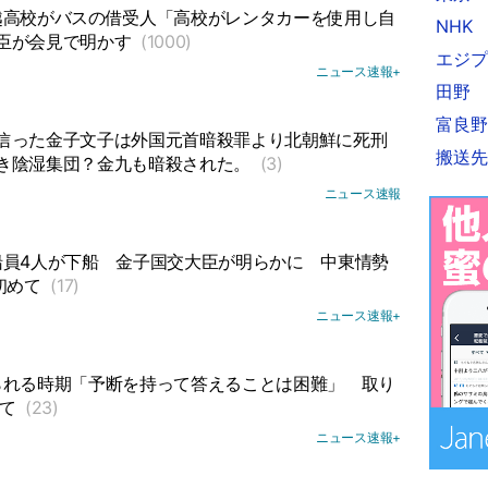
越高校がバスの借受人「高校がレンタカーを使用し自
NHK
臣が会見で明かす
(1000)
エジプ
ニュース速報+
田野
富良野
信った金子文子は外国元首暗殺罪より北朝鮮に死刑
搬送先
き陰湿集団？金九も暗殺された。
(3)
ニュース速報
員4人が下船
金子国交大臣が明らかに
中東情勢
初めて
(17)
ニュース速報+
られる時期「予断を持って答えることは困難」
取り
いて
(23)
ニュース速報+