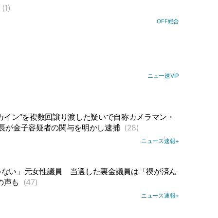
(1)
OFF総合
ニュー速VIP
カイン”を複数回譲り渡した疑いで自称カメラマン・
社長が金子容疑者の関与を明かし逮捕
(28)
ニュース速報+
ゃない」元女性議員
当選した裏金議員は「禊が済ん
の声も
(47)
ニュース速報+