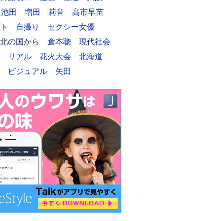
池田
増田
莉音
高市早苗
ト
自撮り
セクシー女優
北の国から
倉本聰
現代社会
リアル
花火大会
北海道
ビジュアル
矢田