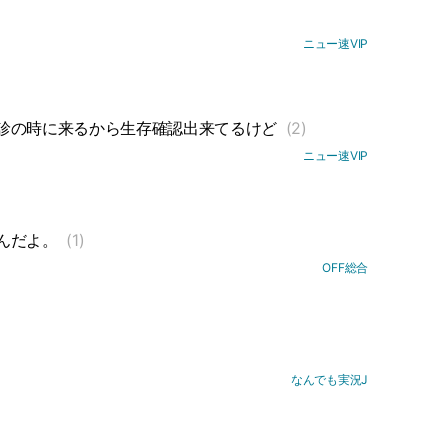
ニュー速VIP
診の時に来るから生存確認出来てるけど
(2)
ニュー速VIP
んだよ。
(1)
OFF総合
なんでも実況J